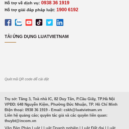
0938 36 1919
Hỗ trợ về dịch vụ:
1900 6192
Hỗ trợ giải đáp pháp luật:
TẢI ỨNG DỤNG LUATVIETNAM
Quét mã QR code để cài đặt
Trụ sở: Tầng 3, Toà nhà IC, 82 Duy Tân, P.Cầu Giấy, TP.Hà Nội
VPĐD: 648 Nguyễn Kiệm, Phường Đức Nhuận, TP. Hồ Chí Minh
Điện thoại: 0938 36 1919 - Email:
cskh@luatvietnam.vn
Liên hệ quảng cáo; quyền tác giả và các quyền liên quan:
thuybt@incom.vn
Văn Bản Pháp Luật
|
Luật Doanh nghiệp
|
Luật Đất đai
|
Luật