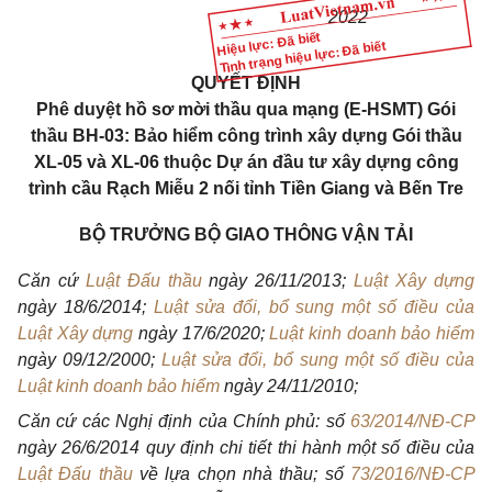
2022
Hiệu lực: Đã biết
Tình trạng hiệu lực: Đã biết
QUYẾT ĐỊNH
Phê duyệt hồ sơ mời thầu qua mạng (E-HSMT) Gói
thầu BH-03: Bảo hiểm công trình xây dựng Gói thầu
XL-05 và XL-06 thuộc Dự án đầu tư xây dựng công
trình cầu Rạch Miễu 2 nối tỉnh Tiền Giang và Bến Tre
BỘ TRƯỞNG BỘ GIAO THÔNG VẬN TẢI
Căn cứ
Luật Đấu thầu
ngày 26/11/2013;
Luật Xây dựng
ngày 18/6/2014;
Luật sửa đổi, bổ sung một số điều của
Luật Xây dựng
ngày 17/6/2020;
Luật kinh doanh bảo hiểm
ngày 09/12/2000;
Luật sửa đổi, bổ sung một số điều của
Luật kinh doanh bảo hiểm
ngày 24/11/2010;
Căn cứ các Nghị định của Chính phủ: số
63/2014/NĐ-CP
ngày 26/6/2014 quy định chi tiết thi hành một số điều của
Luật Đấu thầu
về lựa chọn nhà thầu; số
73/2016/NĐ-CP