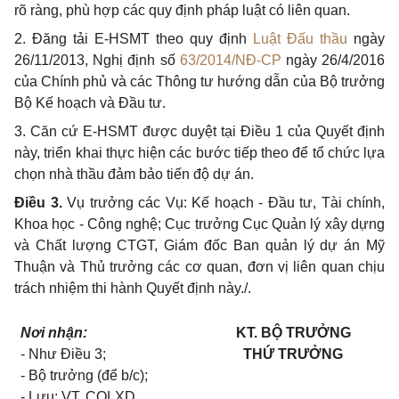
rõ ràng, phù hợp các quy định pháp luật có liên quan.
2. Đăng tải E-HSMT theo quy định
Luật Đấu thầu
ngày
26/11/2013, Nghị định số
63/2014/NĐ-CP
ngày 26/4/2016
của Chính phủ và các Thông tư
hướng dẫn của Bộ trưởng
Bộ Kế hoạch và Đầu tư.
3. Căn cứ E-HSMT được duyệt tại Điều 1 của Quyết định
này, triển khai thực hiện các bước tiếp theo để tổ chức lựa
chọn nhà thầu đảm bảo tiến độ dự án.
Điều 3.
Vụ trưởng các Vụ: Kế hoạch - Đầu tư, Tài chính,
Khoa học - Công nghệ; Cục trưởng Cục Quản lý xây dựng
và Chất lượng CTGT, Giám đốc Ban quản lý dự án Mỹ
Thuận và Thủ trưởng các cơ quan, đơn vị liên quan chịu
trách nhiệm thi hành Quyết định này./.
Nơi nhận:
KT. BỘ TRƯỞNG
- Như Điều 3;
THỨ TRƯỞNG
- Bộ trưởng (để b/c);
- Lưu: VT, CQLXD.