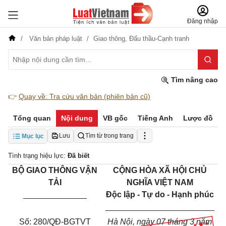
Đăng nhập
Văn bản pháp luật
Giao thông,
Đấu thầu-Cạnh tranh
Tìm nâng cao
👉
Quay về: Tra cứu văn bản (phiên bản cũ)
Tổng quan
Nội dung
VB gốc
Tiếng Anh
Lược đồ
Lưu
Tìm từ trong trang
Mục lục
Tình trạng hiệu lực:
Đã biết
BỘ
GIAO THÔNG VẬN
CỘNG HÒA XÃ HỘI CHỦ
TẢI
NGHĨA VIỆT NAM
______________
Độc lập - Tự do - Hạnh phúc
________________________
Số:
280/QĐ-BGTVT
Hà Nội, ngày
07
tháng
3
năm