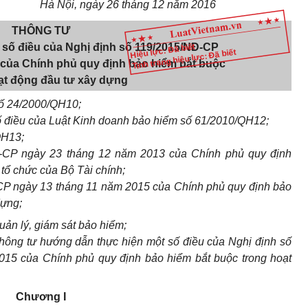
Hà Nội, ngày 26 tháng 12 năm 2016
THÔNG TƯ
số điều của Nghị định số 119/2015/NĐ-CP
Hiệu lực: Đã biết
Tình trạng hiệu lực: Đã biết
 của Chính phủ quy định bảo hiểm bắt buộc
ạt động đầu tư xây dựng
số 24/2000/QH10;
ố điều của Luật Kinh doanh bảo hiểm số 61/2010/QH12;
QH13;
-CP ngày 23 tháng 12 năm 2013 của Chính phủ quy định
tổ chức của Bộ Tài chính;
CP ngày 13 tháng 11 năm 2015 của Chính phủ quy định bảo
dựng;
ản lý, giám sát bảo hiểm;
hông tư hướng dẫn thực hiện một số điều của Nghị định số
15 của Chính phủ quy định bảo hiểm bắt buộc trong hoạt
Chương I