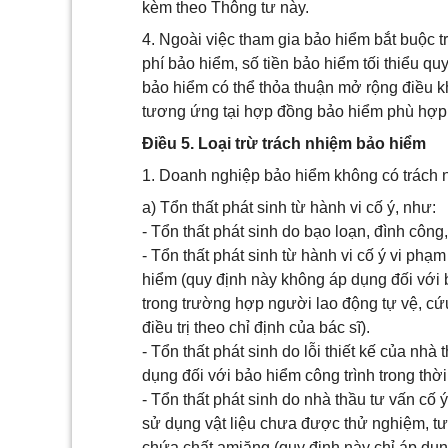
kèm theo Thông tư này.
4. Ngoài việc tham gia bảo hiểm bắt buộc 
phí bảo hiểm, số tiền bảo hiểm tối thiểu q
bảo hiểm có thể thỏa thuận mở rộng điều k
tương ứng tại hợp đồng bảo hiểm phù hợp 
Điều 5. Loại trừ trách nhiệm bảo hiểm
1. Doanh nghiệp bảo hiểm không có trách n
a) Tổn thất phát sinh từ hành vi cố ý, như:
- Tổn thất phát sinh do bạo loạn, đình công
- Tổn thất phát sinh từ hành vi cố ý vi p
hiểm (quy định này không áp dụng đối với 
trong trường hợp người lao động tự vệ, cứu
điều trị theo chỉ định của bác sĩ).
- Tổn thất phát sinh do lỗi thiết kế của nhà
dụng đối với bảo hiểm công trình trong thờ
- Tổn thất phát sinh do nhà thầu tư vấn cố ý
sử dụng vật liệu chưa được thử nghiệm, t
chứa chất amiăng (quy định này chỉ áp dụn