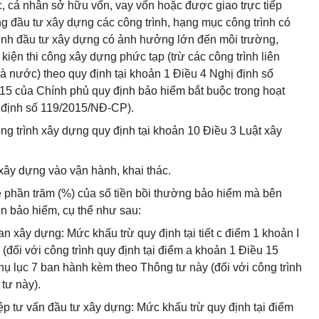
c, cá nhân sở hữu vốn, vay vốn hoặc được giao trực tiếp
g đầu tư xây dựng các công trình, hạng mục công trình có
ình đầu tư xây dựng có ảnh hưởng lớn đến môi trường,
 kiện thi công xây dựng phức tạp (trừ các công trình liên
à nước) theo quy định tại khoản 1 Điều 4 Nghị định số
5 của Chính phủ quy định bảo hiểm bắt buộc trong hoạt
ị định số 119/2015/NĐ-CP).
ông trình xây dựng quy định tại khoản 10 Điều 3 Luật xây
xây dựng vào vận hành, khai thác.
 lệ phần trăm (%) của số tiền bồi thường bảo hiểm mà bên
ện bảo hiểm, cụ thể như sau:
ian xây dựng: Mức khấu trừ quy định tại tiết c điểm 1 khoản I
đối với công trình quy định tại điểm a khoản 1 Điều 15
Phụ lục 7 ban hành kèm theo Thông tư này (đối với công trình
tư này).
ệp tư vấn đầu tư xây dựng: Mức khấu trừ quy định tại điểm