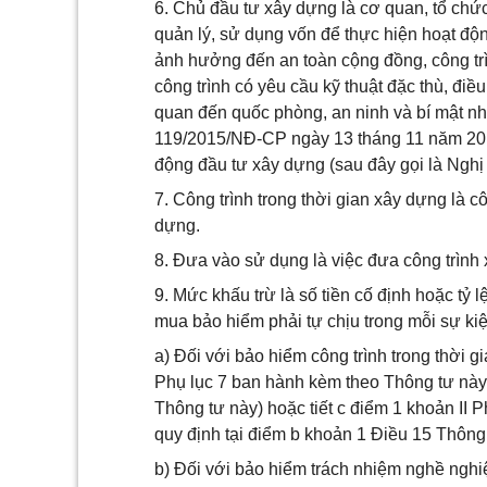
6. Chủ đầu tư xây dựng là cơ quan, tổ chứ
quản lý, sử dụng vốn để thực hiện hoạt độn
ảnh hưởng đến an toàn cộng đồng, công tr
công trình có yêu cầu kỹ thuật đặc thù, điều
quan đến quốc phòng, an ninh và bí mật nh
119/2015/NĐ-CP ngày 13 tháng 11 năm 201
động đầu tư xây dựng (sau đây gọi là Ngh
7. Công trình trong thời gian xây dựng là c
dựng.
8. Đưa vào sử dụng là việc đưa công trình 
9. Mức khấu trừ là số tiền cố định hoặc tỷ
mua bảo hiểm phải tự chịu trong mỗi sự ki
a) Đối với bảo hiểm công trình trong thời g
Phụ lục 7 ban hành kèm theo Thông tư này (
Thông tư này) hoặc tiết c điểm 1 khoản II 
quy định tại điểm b khoản 1 Điều 15 Thông 
b) Đối với bảo hiểm trách nhiệm nghề nghi