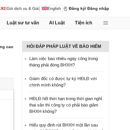
|
|
192
Gói dịch vụ & Giá
English
Đăng ký
/ Đăng nhập
Luật sư tư vấn
AI Luật
Tiện ích
HỎI ĐÁP PHÁP LUẬT VỀ BẢO HIỂM
ng cao
Làm việc bao nhiêu ngày công trong
tháng phải đóng BHXH?
Giám đốc có được tự ký HĐLĐ với
chính mình không?
HĐLĐ hết thời hạn trong thời gian nghỉ
thai sản thì công ty có phải báo giảm
BHXH không?
Hiểu quy định rút BHXH một lần sau