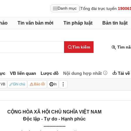
|
Danh mục
Tổng đài trực tuyến
19006
hảo
Tin văn bản mới
Tin pháp luật
Bản tin luật
Tìm kiếm
Tìm nâ
lực
VB liên quan
Lược đồ
Nội dung hợp nhất
Tải về
 VB
Ghi chú
Báo lỗi
In
CỘNG HÒA XÃ HỘI CHỦ NGHĨA VIỆT NAM
Độc lập - Tự do - Hạnh phúc
---------------