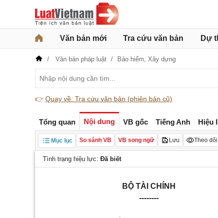
Văn bản mới
Tra cứu văn bản
Dự t
Văn bản pháp luật
Bảo hiểm,
Xây dựng
👉
Quay về: Tra cứu văn bản (phiên bản cũ)
Nội dung
Tổng quan
VB gốc
Tiếng Anh
Hiệu 
So sánh VB
VB song ngữ
Lưu
Theo dõi
Mục lục
Tình trạng hiệu lực:
Đã biết
BỘ TÀI CHÍNH
--------