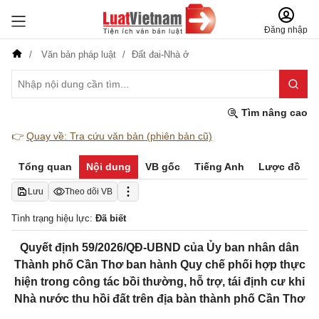
Đăng nhập
Văn bản pháp luật
Đất đai-Nhà ở
Tìm nâng cao
👉
Quay về: Tra cứu văn bản (phiên bản cũ)
Tổng quan
Nội dung
VB gốc
Tiếng Anh
Lược đồ
Lưu
Theo dõi VB
Tình trạng hiệu lực:
Đã biết
Quyết định 59/2026/QĐ-UBND của Ủy ban nhân dân
Thành phố Cần Thơ ban hành Quy chế phối hợp thực
hiện trong công tác bồi thường, hỗ trợ, tái định cư khi
Nhà nước thu hồi đất trên địa bàn thành phố Cần Thơ