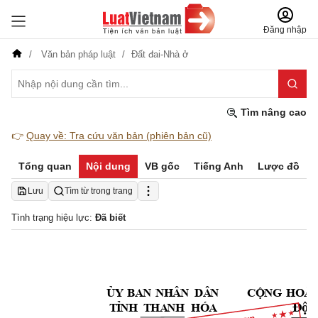
Đăng nhập
Văn bản pháp luật
Đất đai-Nhà ở
Tìm nâng cao
👉
Quay về: Tra cứu văn bản (phiên bản cũ)
Tổng quan
Nội dung
VB gốc
Tiếng Anh
Lược đồ
Lưu
Tìm từ trong trang
Tình trạng hiệu lực:
Đã biết
B
A
N
NH
Â
N
DÂ
N 
ỦY
CỘ
NG
HO
À
HÓA
Độ
c
T
Ỉ
NH 
T
HA
NH 