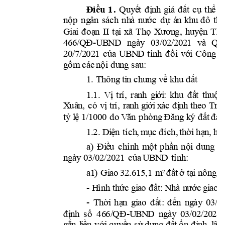
Điề
u
1
. 
Q
u
yế
t 
đ
ị
n
h 
g
i
á
đ
ấ
t 
c
ụ
th
ể
l
k
n
ộ
p
ng
ân
s
ách 
nh
à 
nư
ớc
d
ự 
á
n 
hu
đ
ô
t
h
ị
Gi
a
i
đ
o
ạ
n
II
tạ
i
x
ã
T
h
ọ
X
ươn
g, 
h
u
y
ện
T
h
-
4
6
6/
QĐ
U
B
N
D
n
g
ày
0
3
/0
2/
2
02
1
v
à
Qu
2
0
/7
/2
02
1
c
ủ
a 
U
B
N
D
tỉ
n
h
đ
ố
i
v
ới
Cô
n
g
t
 s
a
u:
g
ồ
m
các
n
ộ
i
d
u
n
g
1
. 
Thông
ti
n
c
h
u
ng
v
ề k
h
u 
đ
ấ
t
1
.1. 
k
V
ị
tr
í
,
ra
n
h 
g
i
ới
:
h
u 
đ
ấ
t 
th
u
ộ
c
X
uâ
n, 
c
ó 
vị
tr
í
, 
ra
n
h
g
i
ới
x
ác 
đ
ị
n
h
t
h
eo 
Trí
c
tỷ
l
ệ
1
/1
0
0
0 
d
o
V
ăn
p
h
ò
n
g
Đ
ă
ng
k
ý 
đất
đ
a
i
1
.2. D
i
ệ
n
tí
c
h
,
m
ục 
đí
ch, 
th
ời
hạ
n, hì
a
) 
Đi
ề
u 
c
hỉ
n
h 
m
ộ
t
p
h
ầ
n 
nội
d
u
ng
Đ
n
g
ày
0
3/
0
2
/2
0
2
1 
c
ủ
a 
U
B
N
D
tỉ
n
h
:
a
1
) 
Gi
a
o
3
2.6
1
5
,
1
m
²
đ
ấ
t 
ở tạ
i
n
ô
n
g
 t
- 
H
ì
nh
t
h
ức
 g
i
a
o
đất
:
N
h
à 
n
ước
g
i
ao
- 
Thời
hạ
n 
g
i
ao
đ
ấ
t:
đ
ến
n
g
ày
0
3
/0
-
đ
ị
n
h 
s
ố
46
6/
Q
Đ
U
B
N
D
  n
g
ày
  0
3/
0
2
/2
0
2
1 
g
ắ
n 
l
i
ền
với
q
u
yề
n 
s
ử 
d
ụ
n
g đ
ấ
t 
ổ
n
đị
n
h
, 
l
âu