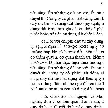
6
n
ế
u 
t
ă
n
g 
ti
ền
s
ử 
d
ụ
ng
đ
ấ
t 
s
o
v
ới
t
i
ề
n 
s
ử
d
ụ
d
u
yệ
t 
th
ì
C
ông
ty
c
ổ
p
h
ần
 B
ất
 đ
ộ
n
g 
s
ả
n
H
A
đ
ầ
y
đ
ủ
ti
ền
s
ử
d
ụ
n
g
đ
ấ
t 
th
eo 
q
u
y
đ
ị
nh
,
n
ế
d
ụ
ng
đ
ấ
t 
tí
n
h 
th
e
o
g
i
á
đ
ấ
t 
c
ụ
th
ể
đ
ã
p
h
ê
d
n
ước 
h
o
à
n 
t
rả
 ti
ền
s
ử
d
ụ
n
g
đất
c
h
ê
nh
l
ệc
h
g
i
c
) 
Đ
ố
i
v
ới
c
h
i
 p
h
í
 đ
ầu
t
ư x
â
y d
ự
n
g 
h
-
tạ
i
Quy
ết
đ
ị
n
h 
s
ố
5
1
0
/QĐ
B
X
D
ng
ày
19
/0
t
r
ườn
g
h
ợp
k
h
i
có
h
ướn
g 
d

n
,
y
êu
c
ầ
u 
c
ủa
c
ó
th
ẩm
quy
ền
, 
c
ơ 
q
u
an
th
a
n
h 
t
ra
,
k
i
ể
m
to
HANO
-
V
ID
p
h
ải
th
ực
hi
ệ
n
th
e
o
h
ướn
g
d

n
ế
u 
t
ă
n
g 
ti
ền
s
ử 
d
ụ
ng
đ
ất
s
o
với
t
i
ề
n
s
ử
d
ụ
d
u
yệ
t 
th
ì
C
ông
ty
c
ổ
p
h
ần
B
ấ
t 
đ
ộ
n
g
s
ả
n 
s
u
n
g
đ
ầ
y
đ
ủ
ti
ề
n 
s
ử
d
ụ
n
g
đất
th
e
o
q
u
y 
đ
ị
ti
ề
n
s
ử 
dụn
g 
đất
t
í
n
h th
eo 
g
i
á
 đ
ất
 c
ụ
t
h
ể đ
ã
N
hà
nư
ớc
h
o
à
n
t
rả
t
i
ề
n
s
ử 
d
ụ
ng
đ
ấ
t c
h
ên
h l
5
.
5
.
G
i
ao 
S
ở 
T
à
i
ng
uy
ên
  v
à 
M
ô
i
tr
n
g
àn
h, 
đ
ơn
v
ị
c
ó
l
i
ê
n
q
u
a
n 
th
a
m
m
ưu
, 
tổ
q
u
y 
đ
ị
n
h 
tạ
i
Q
u
y
ết
đ
ị
nh
n
ày
,
q
u
y 
đ
ị
n
h
c