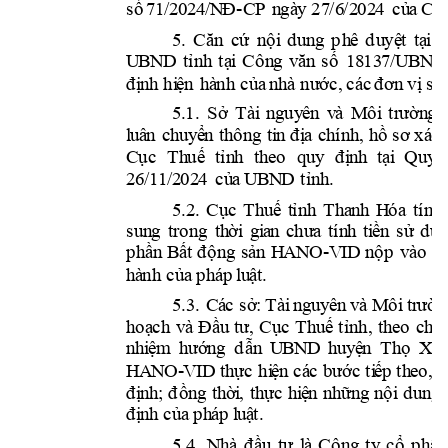
-
s
ố
7
1
/2
0
2
4/
N
Đ
CP
n
gà
y 
27
/6
/2
02
4 
c
ủ
a 
C
h
í
5
. 
C
ă
n 
c
ứ
n
ộ
i
d
u
ng
p
h
ê
d
u
yệ
t 
tạ
i
U
B
N
D
tỉ
n
h 
tạ
i
C
ô
n
g 
vă
n 
s
ố
1
8
13
7
/U
B
N
D
đ
ị
n
h 
hi
ệ
n 
hà
nh
c
ủ
a 
n
h
à 
nư
ớc
, 
c
á
c
đ
ơn
 vị
s
a
5
.1. 
S
ở 
T
à
i
n
g
uy
ên
v
à 
M
ô
i
tr
ườn
g
l
uâ
n 
chu
yể
n
t
hông
ti
n
đ
ị
a 
chí
n
h,
h
ồ
 s
ơ xá
c
Cục
T
h
uế
tỉ
n
h 
th
e
o
quy
đ
ị
nh
t
ại
Q
u
y
ế
2
6
/1
1
/2
02
4 
c
ủ
a 
U
BN
D
tỉ
n
h
.
5
.
2
. 
Cục 
T
h
u
ế
t
ỉ
nh
T
h
a
n
h 
H
ó
a
tí
n
h 
s
u
n
g
tr
o
n
g 
th
ời
g
i
a
n 
c
hư
a
tí
n
h 
ti
ền
s
ử 
d
ụ
-V
ID
p
h
ần
B
ất
đ
ộng
s
ản
H
A
N
O
n
ộ
p
v
ào 
n
h
à
nh
c
ủ
a p
h
áp 
l
u
ật
.
5
.
3
.
Cá
c
 s
ở:
 T
à
i
n
gu
yê
n v
à M
ô
i
tr
ườn
h
o
ạ
c
h
v
à
Đ
ầ
u
tư
, 
C
ụ
c
T
h
u
ế
tỉ
n
h, 
th
e
o
c
h
ứ
n  
n
h
i
ệ
m
h
ướn
g  d

U
B
N
D
  h
u
yệ
n 
T
h
ọ
X
u
HANO
-
V
ID
th
ực 
hi
ệ
n
c
á
c
bước
 ti
ế
p
 th
e
o
, 
h
đ
ị
n
h;
đ
ồng
th
ời
,
t
h
ực
hi
ệ
n 
nh
ữn
g
n
ộ
i
d
u
ng
đ
ị
n
h 
c
ủa
p
h
á
p
l
u
ậ
t. 
5
.
4
.
N
hà
đ
ầ
u
tư 
l
à
C
ô
n
g 
ty
c
ổ
p
h
ần