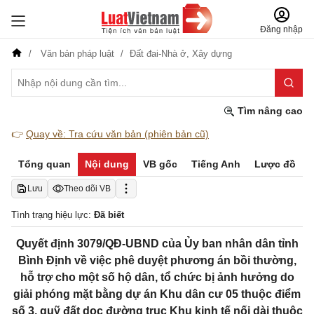
Đăng nhập
Văn bản pháp luật
Đất đai-Nhà ở,
Xây dựng
Tìm nâng cao
👉
Quay về: Tra cứu văn bản (phiên bản cũ)
Tổng quan
Nội dung
VB gốc
Tiếng Anh
Lược đồ
Lưu
Theo dõi VB
Tình trạng hiệu lực:
Đã biết
Quyết định 3079/QĐ-UBND của Ủy ban nhân dân tỉnh
Bình Định về việc phê duyệt phương án bồi thường,
hỗ trợ cho một số hộ dân, tổ chức bị ảnh hưởng do
giải phóng mặt bằng dự án Khu dân cư 05 thuộc điểm
số 3, quỹ đất dọc đường trục Khu kinh tế nối dài thuộc