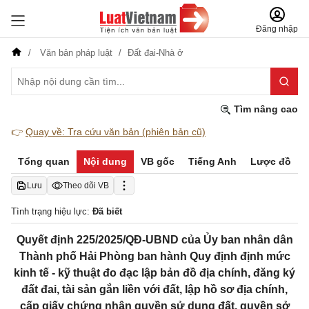
Đăng nhập
Văn bản pháp luật
Đất đai-Nhà ở
Tìm nâng cao
👉
Quay về: Tra cứu văn bản (phiên bản cũ)
Tổng quan
Nội dung
VB gốc
Tiếng Anh
Lược đồ
Lưu
Theo dõi VB
Tình trạng hiệu lực:
Đã biết
Quyết định 225/2025/QĐ-UBND của Ủy ban nhân dân
Thành phố Hải Phòng ban hành Quy định định mức
kinh tế - kỹ thuật đo đạc lập bản đồ địa chính, đăng ký
đất đai, tài sản gắn liền với đất, lập hồ sơ địa chính,
cấp giấy chứng nhận quyền sử dụng đất, quyền sở