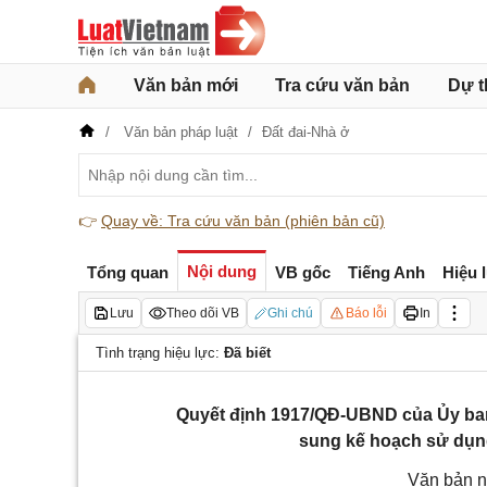
Văn bản mới
Tra cứu văn bản
Dự t
Văn bản pháp luật
Đất đai-Nhà ở
👉
Quay về: Tra cứu văn bản (phiên bản cũ)
Nội dung
Tổng quan
VB gốc
Tiếng Anh
Hiệu 
Lưu
Theo dõi VB
Ghi chú
Báo lỗi
In
Tình trạng hiệu lực:
Đã biết
Quyết định 1917/QĐ-UBND của Ủy ban
sung kế hoạch sử dụn
Văn bản n