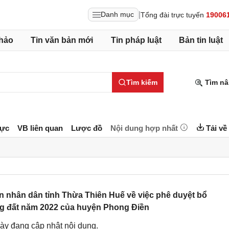
|
Danh mục
Tổng đài trực tuyến
19006
hảo
Tin văn bản mới
Tin pháp luật
Bản tin luật
Tìm kiếm
Tìm nâ
lực
VB liên quan
Lược đồ
Nội dung hợp nhất
Tải về
 nhân dân tỉnh Thừa Thiên Huế về việc phê duyệt bổ
g đất năm 2022 của huyện Phong Điền
ày đang cập nhật nội dung.