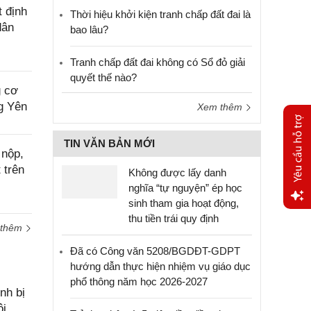
 định
Thời hiệu khởi kiện tranh chấp đất đai là
dân
bao lâu?
Tranh chấp đất đai không có Sổ đỏ giải
quyết thế nào?
g cơ
ng Yên
Xem thêm
TIN VĂN BẢN MỚI
 nộp,
 trên
Không được lấy danh
nghĩa “tự nguyện” ép học
sinh tham gia hoạt động,
thu tiền trái quy định
Yêu
 thêm
cầu
hỗ trợ
Đã có Công văn 5208/BGDĐT-GDPT
hướng dẫn thực hiện nhiệm vụ giáo dục
phổ thông năm học 2026-2027
nh bị
ôi