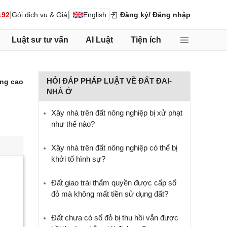
|
|
192
Gói dịch vụ & Giá
English
Đăng ký
/ Đăng nhập
Luật sư tư vấn
AI Luật
Tiện ích
HỎI ĐÁP PHÁP LUẬT VỀ ĐẤT ĐAI-
ng cao
NHÀ Ở
Xây nhà trên đất nông nghiệp bị xử phạt
như thế nào?
Xây nhà trên đất nông nghiệp có thể bị
khởi tố hình sự?
Đất giao trái thẩm quyền được cấp sổ
đỏ mà không mất tiền sử dụng đất?
Đất chưa có sổ đỏ bị thu hồi vẫn được