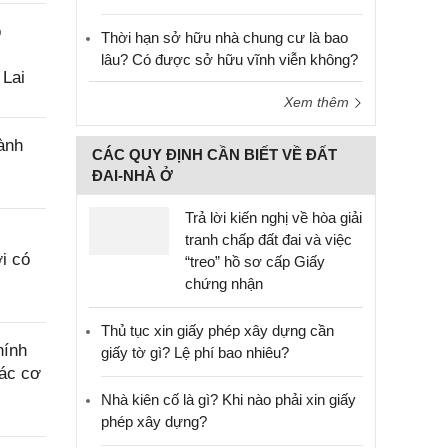
o
Thời hạn sở hữu nhà chung cư là bao
lâu? Có được sở hữu vĩnh viễn không?
 Lai
Xem thêm
ành
CÁC QUY ĐỊNH CẦN BIẾT VỀ ĐẤT
ĐAI-NHÀ Ở
Trả lời kiến nghị về hòa giải
tranh chấp đất đai và việc
i có
“treo” hồ sơ cấp Giấy
chứng nhận
Thủ tục xin giấy phép xây dựng cần
hính
giấy tờ gì? Lệ phí bao nhiêu?
các cơ
Nhà kiên cố là gì? Khi nào phải xin giấy
phép xây dựng?