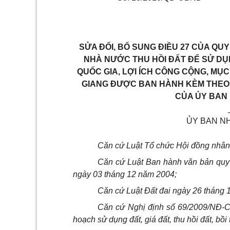
SỬA ĐỔI, BỔ SUNG ĐIỀU 27 CỦA QUY
NHÀ NƯỚC THU HỒI ĐẤT ĐỂ SỬ DỤN
QUỐC GIA, LỢI ÍCH CÔNG CỘNG, MỤC
GIANG ĐƯỢC BAN HÀNH KÈM THEO Q
CỦA ỦY BAN 
ỦY BAN NH
Căn cứ Luật Tổ chức Hội đồng nhân
Căn cứ Luật Ban hành văn bản quy
ngày 03 tháng 12 năm 2004;
Căn cứ Luật Đất đai ngày 26 tháng 
Căn cứ Nghị định số 69/2009/NĐ-C
hoạch sử dụng đất, giá đất, thu hồi đất, bồi 