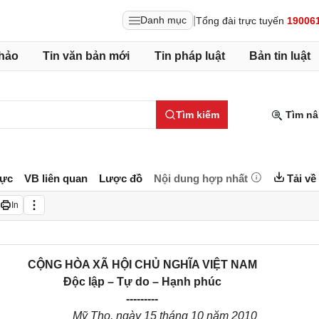
|
Danh mục
Tổng đài trực tuyến
19006
hảo
Tin văn bản mới
Tin pháp luật
Bản tin luật
Tìm kiếm
Tìm nâ
lực
VB liên quan
Lược đồ
Nội dung hợp nhất
Tải về
In
CỘNG HÒA XÃ HỘI CHỦ NGHĨA VIỆT NAM
Độc lập – Tự do – Hạnh phúc
---------
Mỹ Tho, ngày 15 tháng 10 năm 2010