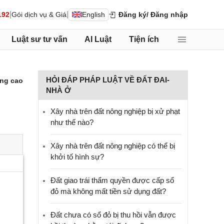
|
|
192
Gói dịch vụ & Giá
English
Đăng ký
/ Đăng nhập
Luật sư tư vấn
AI Luật
Tiện ích
HỎI ĐÁP PHÁP LUẬT VỀ ĐẤT ĐAI-
ng cao
NHÀ Ở
Xây nhà trên đất nông nghiệp bị xử phạt
như thế nào?
Xây nhà trên đất nông nghiệp có thể bị
khởi tố hình sự?
Đất giao trái thẩm quyền được cấp sổ
đỏ mà không mất tiền sử dụng đất?
Đất chưa có sổ đỏ bị thu hồi vẫn được