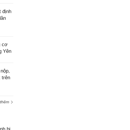
 định
dân
g cơ
ng Yên
 nộp,
 trên
 thêm
nh bị