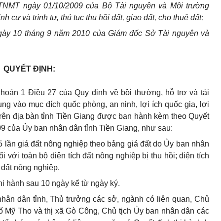
TNMT ngày 01/10/2009 của Bộ Tài nguyên và Môi trường
ịnh cư và trình tự, thủ tục thu hồi đất, giao đất, cho thuê đất;
gày 10 tháng 9 năm 2010 của Giám đốc Sở Tài nguyên và
QUYẾT ĐỊNH:
hoản 1 Điều 27 của Quy định về bồi thường, hỗ trợ và tái
ng vào mục đích quốc phòng, an ninh, lợi ích quốc gia, lợi
ế trên địa bàn tỉnh Tiền Giang được ban hành kèm theo Quyết
 của Ủy ban nhân dân tỉnh Tiền Giang, như sau:
2,5 lần giá đất nông nghiệp theo bảng giá đất do Ủy ban nhân
với toàn bộ diện tích đất nông nghiệp bị thu hồi; diện tích
đất nông nghiệp.
hi hành sau 10 ngày kể từ ngày ký.
n dân tỉnh, Thủ trưởng các sở, ngành có liên quan, Chủ
ố Mỹ Tho và thị xã Gò Công, Chủ tịch Ủy ban nhân dân các