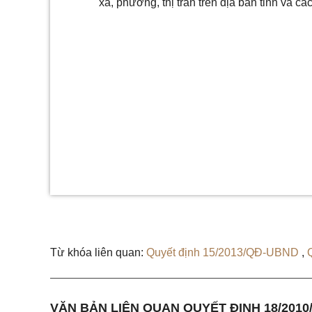
xã, phường, thị trấn trên địa bàn tỉnh và cá
Từ khóa liên quan:
Quyết định 15/2013/QĐ-UBND
,
VĂN BẢN LIÊN QUAN QUYẾT ĐỊNH 18/201