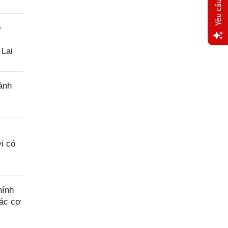
o
 Lai
Yêu
cầu
hỗ trợ
ành
i có
hính
các cơ