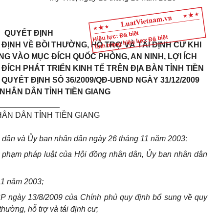
QUYẾT ĐỊNH
Hiệu lực: Đã biết
Tình trạng hiệu lực: Đã biết
 ĐỊNH VỀ BỒI THƯỜNG, HỖ TRỢ VÀ TÁI ĐỊNH CƯ KHI
G VÀO MỤC ĐÍCH QUỐC PHÒNG, AN NINH, LỢI ÍCH
 ĐÍCH PHÁT TRIỂN KINH TẾ TRÊN ĐỊA BÀN TỈNH TIỀN
UYẾT ĐỊNH SỐ 36/2009/QĐ-UBND NGÀY 31/12/2009
NHÂN DÂN TỈNH TIỀN GIANG
______________
ÂN DÂN TỈNH TIỀN GIANG
 dân và Ủy ban nhân dân ngày 26 tháng 11 năm 2003;
 phạm pháp luật của Hội đồng nhân dân, Ủy ban nhân dân
11 năm 2003;
P ngày 13/8/2009 của Chính phủ quy định bổ sung về quy
thường, hỗ trợ và tái định cư;