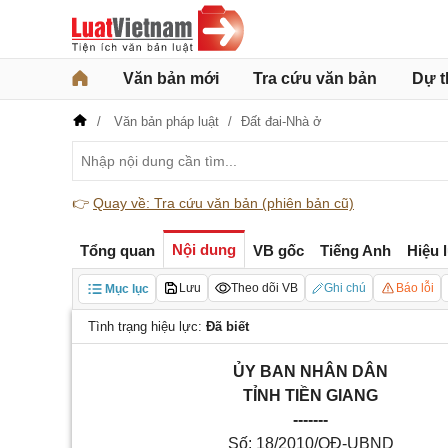
Văn bản mới
Tra cứu văn bản
Dự t
Văn bản pháp luật
Đất đai-Nhà ở
👉
Quay về: Tra cứu văn bản (phiên bản cũ)
Nội dung
Tổng quan
VB gốc
Tiếng Anh
Hiệu 
Lưu
Theo dõi VB
Ghi chú
Báo lỗi
Mục lục
Tình trạng hiệu lực:
Đã biết
ỦY BAN NHÂN DÂN
TỈNH TIỀN GIANG
-------
Số: 18/2010/QĐ-UBND