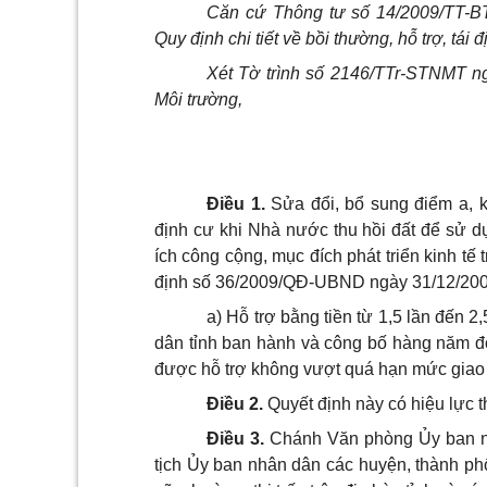
Căn cứ Thông tư số 14/2009/TT-B
Quy định chi tiết về bồi thường, hỗ trợ, tái đ
Xét Tờ trình số 2146/TTr-STNMT n
Môi trường,
Điều 1.
Sửa đổi, bổ sung điểm a, k
định cư khi Nhà nước thu hồi đất để sử dụ
ích công cộng, mục đích phát triển kinh t
định số 36/2009/QĐ-UBND ngày 31/12/2009
a) Hỗ trợ bằng tiền từ 1,5 lần đến 
dân tỉnh ban hành và công bố hàng năm đối 
được hỗ trợ không vượt quá hạn mức giao 
Điều 2.
Quyết định này có hiệu lực t
Điều 3.
Chánh Văn phòng Ủy ban nhâ
tịch Ủy ban nhân dân các huyện, thành ph