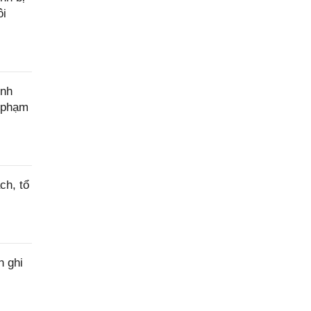
ôi
ính
c phạm
ch, tổ
h ghi