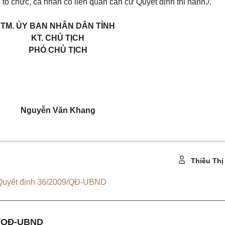
c tổ chức, cá nhân có liên quan căn cứ Quyết định thi hành./.
TM. ỦY BAN NHÂN DÂN TỈNH
KT. CHỦ TỊCH
PHÓ CHỦ TỊCH
Nguyễn Văn Khang
Thiều Thị
Quyết định 36/2009/QĐ-UBND
0/QĐ-UBND