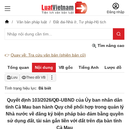
Đăng nhập
Văn bản pháp luật
Đất đai-Nhà ở,
Tư pháp-Hộ tịch
Tìm nâng cao
👉
Quay về: Tra cứu văn bản (phiên bản cũ)
Tổng quan
Nội dung
VB gốc
Tiếng Anh
Lược đồ
Lưu
Theo dõi VB
Tình trạng hiệu lực:
Đã biết
Quyết định 103/2026/QĐ-UBND của Ủy ban nhân dân
tỉnh Cà Mau ban hành Quy chế phối hợp trong quản lý
Nhà nước về đăng ký biện pháp bảo đảm bằng quyền
sử dụng đất, tài sản gắn liền với đất trên địa bàn tỉnh
Cà Mau