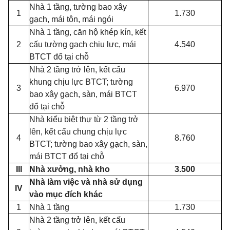
Nhà 1 tầng, tường bao xây
1
1.730
gạch, mái tôn, mái ngói
Nhà 1 tầng, căn hộ khép kín, kết
2
cấu tường gạch chịu lực, mái
4.540
BTCT đổ tại chỗ
Nhà 2 tầng trở lên, kết cấu
khung chịu lực BTCT; tường
3
6.970
bao xây gạch, sàn, mái BTCT
đổ tại chỗ
Nhà kiểu biệt thự từ 2 tầng trở
lên, kết cấu chung chịu lực
4
8.760
BTCT; tường bao xây gạch, sàn,
mái BTCT đổ tại chỗ
III
Nhà xưởng, nhà kho
3.500
Nhà làm việc và nhà sử dụng
IV
vào mục đích khác
1
Nhà 1 tầng
1.730
Nhà 2 tầng trở lên, kết cấu