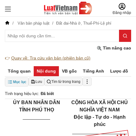
Đăng nhập
Văn bản pháp luật
Đất đai-Nhà ở,
Thuế-Phí-Lệ phí
Tìm nâng cao
👉
Quay về: Tra cứu văn bản (phiên bản cũ)
Tổng quan
Nội dung
VB gốc
Tiếng Anh
Lược đồ
Lưu
Tìm từ trong trang
Mục lục
Tình trạng hiệu lực:
Đã biết
ỦY BAN NHÂN DÂN
CỘNG HÒA XÃ HỘI CHỦ
TỈNH PHÚ THỌ
NGHĨA VIỆT NAM
__________
Độc lập - Tự do - Hạnh
phúc
____________________