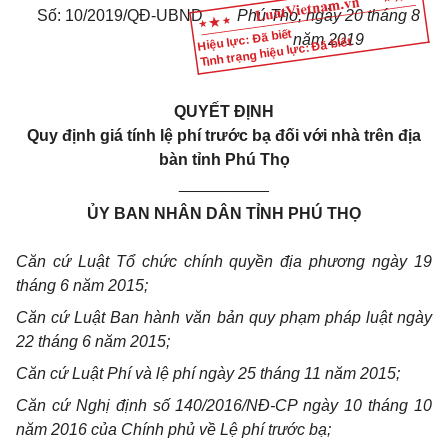
Số: 10/2019/QĐ-UBND
Phú Thọ, ngày 20 tháng 8
Hiệu lực: Đã biết
năm 2019
Tình trạng hiệu lực: Đã biết
QUYẾT ĐỊNH
Quy định giá tính lệ phí trước bạ đối với nhà trên địa
bàn tỉnh Phú Thọ
__________
ỦY BAN NHÂN DÂN TỈNH PHÚ THỌ
Căn cứ Luật Tổ chức chính quyền địa phương ngày 19
tháng 6 năm 2015;
Căn cứ Luật Ban hành văn bản quy phạm pháp luật ngày
22 tháng 6 năm 2015;
Căn cứ Luật Phí và lệ phí ngày 25 tháng 11 năm 2015;
Căn cứ Nghị định số 140/2016/NĐ-CP ngày 10 tháng 10
năm 2016 của Chính phủ về Lệ phí trước bạ;