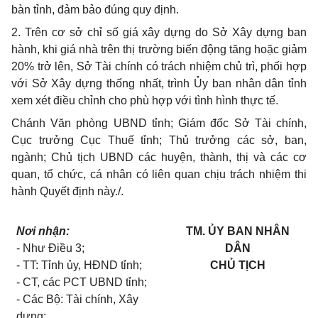
bàn tỉnh, đảm bảo đúng quy định.
2. Trên cơ sở chỉ số giá xây dựng do Sở Xây dựng ban
hành, khi giá nhà trên thị trường biến động tăng hoặc giảm
20% trở lên, Sở Tài chính có trách nhiệm chủ trì, phối hợp
với Sở Xây dựng thống nhất, trình Ủy ban nhân dân tỉnh
xem xét điều chỉnh cho phù hợp với tình hình thực tế.
Chánh Văn phòng UBND tỉnh; Giám đốc Sở Tài chính,
Cục trưởng Cục Thuế tỉnh; Thủ trưởng các sở, ban,
ngành; Chủ tịch UBND các huyện, thành, thị và các cơ
quan, tổ chức, cá nhân có liên quan chịu trách nhiệm thi
hành Quyết định này./.
Nơi nhận:
TM. ỦY BAN NHÂN
- Như Điều 3;
DÂN
- TT: Tỉnh ủy, HĐND tỉnh;
CHỦ TỊCH
- CT, các PCT UBND tỉnh;
- Các Bộ: Tài chính, Xây
dựng;