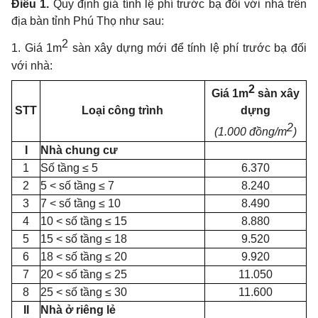
Điều 1.
Quy định giá tính lệ phí trước bạ đối với nhà trên
địa bàn tỉnh Phú Thọ như sau:
2
1. Giá 1m
sàn xây dựng mới để tính lệ phí trước bạ đối
với nhà:
2
Giá 1m
sàn xây
STT
Loại công trình
dựng
2
(1.000 đồng/m
)
I
Nhà chung cư
1
Số tầng ≤ 5
6.370
2
5 < số tầng ≤ 7
8.240
3
7 < số tầng ≤ 10
8.490
4
10 < số tầng ≤ 15
8.880
5
15 < số tầng ≤ 18
9.520
6
18 < số tầng ≤ 20
9.920
7
20 < số tầng ≤ 25
11.050
8
25 < số tầng ≤ 30
11.600
II
Nhà ở riêng lẻ