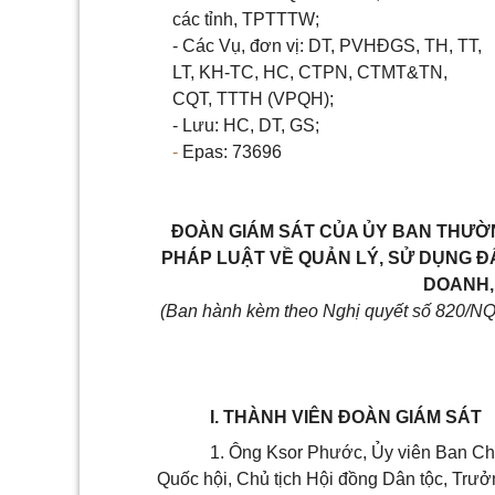
các tỉnh, TPTTTW;
- Các Vụ,
đơn vị
: DT, PVHĐGS, TH, TT,
LT, KH-TC, HC, CTPN, CTMT&TN,
CQT, TTTH (VPQH);
- Lưu: HC, DT, GS;
-
Epas: 73696
ĐOÀN GIÁM SÁT CỦA ỦY BAN THƯỜN
PHÁP LUẬT VỀ QUẢN LÝ, SỬ DỤNG 
DOANH, 
(Ban hành kèm theo Nghị quyết số 820/N
I. THÀNH VIÊN ĐOÀN GIÁM SÁT
1. Ông Ksor Phước,
Ủy
viên Ban Ch
Quốc hội, Chủ tịch Hội đồng Dân tộc, Trư