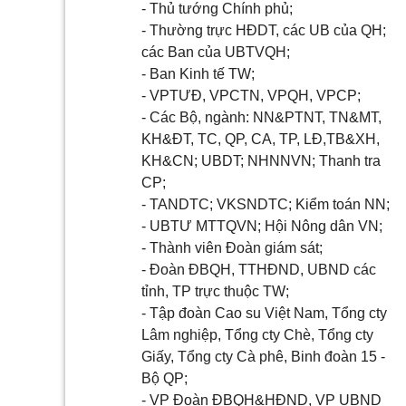
- Thủ tướng Chính phủ;
- Thường trực HĐDT, các UB của QH;
các Ban của UBTVQH;
- Ban Kinh tế TW;
- VPTƯĐ, VPCTN, VPQH, VPCP;
- Các Bộ, ngành: NN&PTNT, TN&MT,
KH&ĐT, TC, QP, CA, TP, LĐ,TB&XH,
KH&CN; UBDT; NHNNVN; Thanh tra
CP;
- TANDTC; VKSNDTC; Kiểm toán NN;
- UBTƯ MTTQVN; Hội Nông dân VN;
- Thành viên Đoàn giám sát;
- Đoàn ĐBQH, TTHĐND, UBND các
tỉnh, TP trực thuộc TW;
- Tập đoàn Cao su Việt Nam, Tổng cty
Lâm nghiệp, Tổng cty Chè, Tổng cty
Giấy, Tổng cty Cà phê, Binh đoàn 15 -
Bộ QP;
- VP Đoàn ĐBQH&HĐND, VP UBND