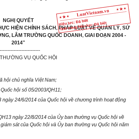
NGHỊ QUYẾT
Hiệu lực: Đã biết
Tình trạng hiệu lực: Đã biết
HỰC HIỆN CHÍNH SÁCH, PHÁP LUẬT VỀ QUẢN LÝ, SỬ
NG, LÂM TRƯỜNG QUỐC DOANH, GIAI ĐOẠN 2004 -
2014”
--------------------------
 THƯỜNG VỤ QUỐC HỘI
 hội chủ nghĩa Việt Nam;
a Quốc hội số 05/2003/QH11;
 ngày 24/6/2014 của Quốc hội về chương trình hoạt động
QH13 ngày 22/8/2014 của
Ủy ban
thường vụ Quốc hội về
g giám sát của Quốc hội và
Ủy ban
thường vụ Quốc hội năm