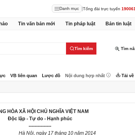
|
Danh mục
Tổng đài trực tuyến
19006
hảo
Tin văn bản mới
Tin pháp luật
Bản tin luật
Tìm kiếm
Tìm nâ
lực
VB liên quan
Lược đồ
Nội dung hợp nhất
Tải về
G HÒA XÃ HỘI CHỦ NGHĨA VIỆT NAM
Độc lập - Tự do - Hạnh phúc
---------------
Hà Nội, ngày 17 tháng 10 năm 2014