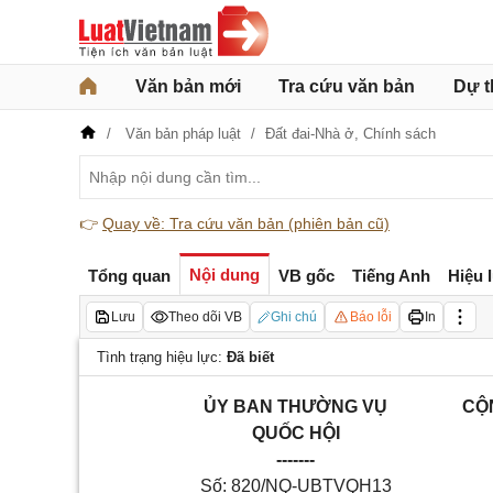
Văn bản mới
Tra cứu văn bản
Dự t
Văn bản pháp luật
Đất đai-Nhà ở,
Chính sách
👉
Quay về: Tra cứu văn bản (phiên bản cũ)
Nội dung
Tổng quan
VB gốc
Tiếng Anh
Hiệu 
Lưu
Theo dõi VB
Ghi chú
Báo lỗi
In
Tình trạng hiệu lực:
Đã biết
ỦY BAN THƯỜNG VỤ
CỘN
QU
Ố
C HỘI
-------
Số: 820/NQ-UBTVQH13