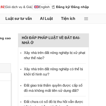
|
|
192
Gói dịch vụ & Giá
English
Đăng ký
/ Đăng nhập
Luật sư tư vấn
AI Luật
Tiện ích
HỎI ĐÁP PHÁP LUẬT VỀ ĐẤT ĐAI-
ng cao
NHÀ Ở
Xây nhà trên đất nông nghiệp bị xử phạt
như thế nào?
Xây nhà trên đất nông nghiệp có thể bị
khởi tố hình sự?
Đất giao trái thẩm quyền được cấp sổ
đỏ mà không mất tiền sử dụng đất?
Đất chưa có sổ đỏ bị thu hồi vẫn được