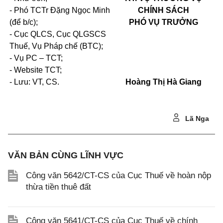
- Phó TCTr Đặng Ngọc Minh
CHÍNH SÁCH
(để b/c);
PHÓ VỤ TRƯỞNG
- Cục QLCS, Cục QLGSCS
Thuế, Vụ Pháp chế (BTC);
- Vụ PC – TCT;
- Website TCT;
- Lưu: VT, CS.
Hoàng Thị Hà Giang
Lã Nga
VĂN BẢN CÙNG LĨNH VỰC
Công văn 5642/CT-CS của Cục Thuế về hoàn nộp
thừa tiền thuê đất
Công văn 5641/CT-CS của Cục Thuế về chính