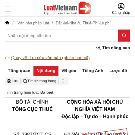
Đăng nhập
Văn bản pháp luật
Đất đai-Nhà ở,
Thuế-Phí-Lệ phí
Tìm nâng cao
👉
Quay về: Tra cứu văn bản (phiên bản cũ)
Tổng quan
Nội dung
VB gốc
Tiếng Anh
Lược đồ
Lưu
Tìm từ trong trang
Tình trạng hiệu lực:
Đã biết
BỘ TÀI CHÍNH
CỘNG HÒA XÃ HỘI CHỦ
TỔNG CỤC THUẾ
NGHĨA VIỆT NAM
_______
Độc lập – Tự do – Hạnh phúc
_______________________
Số: 3987/TCT-CS
Hà Nội, ngày 10 tháng 9 năm