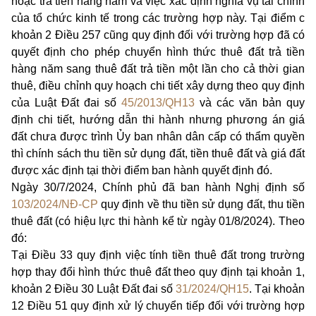
hoặc trả tiền hàng năm và việc xác định nghĩa vụ tài chính
của tổ chức kinh tế trong các trường hợp này. Tại điểm c
khoản 2 Điều 257 cũng quy định đối với trường hợp đã có
quyết định cho phép chuyển hình thức thuê đất trả tiền
hàng năm sang thuê đất trả tiền một lần cho cả thời gian
thuê, điều chỉnh quy hoạch chi tiết xây dựng theo quy định
của Luật Đất đai số
45/2013/QH13
và các văn bản quy
định chi tiết, hướng dẫn thi hành nhưng phương án giá
đất chưa được trình Ủy ban nhân dân cấp có thẩm quyền
thì chính sách thu tiền sử dụng đất, tiền thuê đất và giá đất
được xác định tại thời điểm ban hành quyết định đó.
Ngày 30/7/2024, Chính phủ đã ban hành Nghị định số
103/2024/NĐ-CP
quy định về thu tiền sử dụng đất, thu tiền
thuê đất (có hiệu lực thi hành kể từ ngày 01/8/2024). Theo
đó:
Tại Điều 33 quy định việc tính tiền thuê đất trong trường
hợp thay đổi hình thức thuê đất theo quy định tại khoản 1,
khoản 2 Điều 30 Luật Đất đai số
31/2024/QH15
. Tại khoản
12 Điều 51 quy định xử lý chuyển tiếp đối với trường hợp