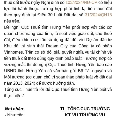
thuê đất trước ngày Nghị định số
103/2024/NĐ-CP
có hiệu
lực thi hành thuộc trường hợp phải tính lại tiền thuê đất
theo quy định tại Điều 30 Luật Đất đai số
31/2024/QH15
nêu trên.
Đề nghị Cục Thuế tỉnh Hưng Yên phối hợp với các cơ
quan chức năng của tỉnh, rà soát việc giao đất, cho thuê
đất, điều chỉnh cơ cấu sử dụng đất đối với Dự án đầu tư
Khu đô thị sinh thái Dream City của Công ty cổ phần
Vinhomes. Trên cơ sở đó, giải quyết nghĩa vụ tài chính về
tiền thuê đất theo đúng quy định pháp luật. Trường hợp có
vướng mắc thì đề nghị Cục Thuế tỉnh Hưng Yên báo cáo
UBND tỉnh Hưng Yên có văn bản gửi Bộ Tài nguyên và
Môi trường (cơ quan chủ trì soạn thảo pháp luật về đất đai
năm 2013, 2024) để được hướng dẫn.
Tổng cục Thuế trả lời để Cục Thuế tỉnh Hưng Yên biết và
thực hiện./.
Nơi nhận:
TL. TỔNG CỤC TRƯỞNG
- Như trên;
KT. VỤ TRƯỞNG VỤ