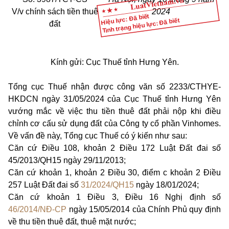
V/v chính sách tiền thuê
2024
Hiệu lực: Đã biết
Tình trạng hiệu lực: Đã biết
đất
Kính gửi: Cục Thuế tỉnh Hưng Yên.
Tổng cục Thuế nhận được công văn số 2233/CTHYE-
HKDCN ngày 31/05/2024 của Cục Thuế tỉnh Hưng Yên
vướng mắc về việc thu tiền thuê đất phải nộp khi điều
chỉnh cơ cấu sử dụng đất của Công ty cổ phần Vinhomes.
Về vấn đề này, Tổng cục Thuế có ý kiến như sau:
Căn cứ Điều 108, khoản 2 Điều 172 Luật Đất đai số
45/2013/QH15 ngày 29/11/2013;
Căn cứ khoản 1, khoản 2 Điều 30, điểm c khoản 2 Điều
257 Luật Đất đai số
31/2024/QH15
ngày 18/01/2024;
Căn cứ khoản 1 Điều 3, Điều 16 Nghị định số
46/2014/NĐ-CP
ngày 15/05/2014 của Chính Phủ quy định
về thu tiền thuê đất, thuê mặt nước;