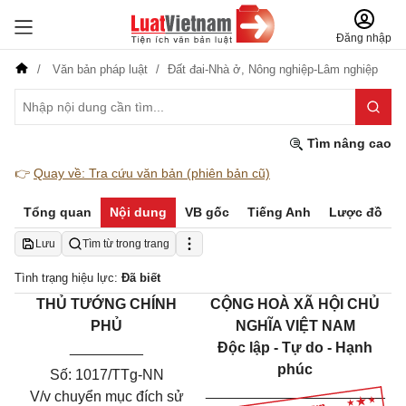
Đăng nhập
Văn bản pháp luật
Đất đai-Nhà ở,
Nông nghiệp-Lâm nghiệp
Tìm nâng cao
👉
Quay về: Tra cứu văn bản (phiên bản cũ)
Tổng quan
Nội dung
VB gốc
Tiếng Anh
Lược đồ
Lưu
Tìm từ trong trang
Tình trạng hiệu lực:
Đã biết
THỦ TƯỚNG CHÍNH
CỘNG HOÀ XÃ HỘI CHỦ
PHỦ
NGHĨA VIỆT NAM
_________
Độc lập - Tự do - Hạnh
phúc
Số: 1017/TTg-NN
______________________
V/v
chuyển mục đích sử