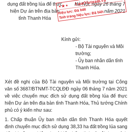
dụng đất
trồng lúa để thực
Hà Nội, ngày 26 tháng 7
Hiệu lực: Đã biết
hiện Dự án trên địa bàn
năm 2021
Tình trạng hiệu lực: Đã biết
tỉnh Thanh Hóa
Kính gửi:
- Bộ Tài nguyên và Môi
trường;
- Ủy ban nhân dân tỉnh
Thanh Hóa.
­Xét đề nghị của Bộ Tài nguyên và Môi trường tại Công
văn số 3687/BTNMT-TCQLĐĐ ngày 06 tháng 7 năm 2021
về việc
chuyển mục đích sử dụng đất trồng lúa để thực
hiện Dự án trên địa bàn tỉnh Thanh Hóa
, Thủ tướng Chính
phủ có ý kiến như sau:
1. Chấp thuận Ủy ban nhân dân tỉnh Thanh Hóa quyết
định chuyển mục đích sử dụng 38,33 ha đất trồng lúa sang