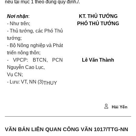
nêu tại mục 1 theo đúng quy định./.
Nơi nhận
:
KT. THỦ TƯỚNG
- Như trên;
PHÓ THỦ TƯỚNG
- Thủ tướng, các Phó Thủ
tướng;
- Bộ Nông nghiệp và Phát
triển nông thôn;
[daky]
- VPCP: BTCN, PCN
Lê Văn Thành
Nguyễn Cao Lục,
Vụ CN;
- Lưu: VT, NN (3)
THUY
Hải Yến
VĂN BẢN LIÊN QUAN CÔNG VĂN 1017/TTG-NN