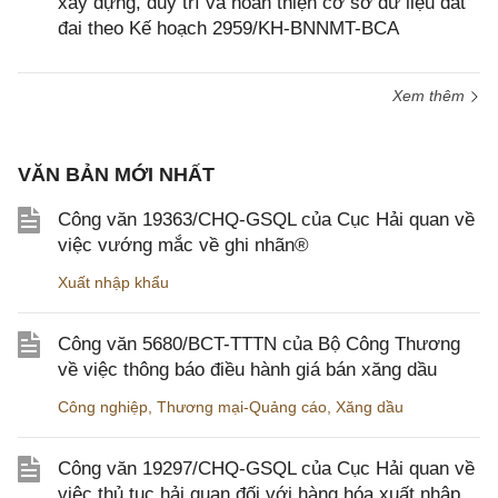
xây dựng, duy trì và hoàn thiện cơ sở dữ liệu đất
đai theo Kế hoạch 2959/KH-BNNMT-BCA
Xem thêm
VĂN BẢN MỚI NHẤT
Công văn 19363/CHQ-GSQL của Cục Hải quan về
việc vướng mắc về ghi nhãn®
Xuất nhập khẩu
Công văn 5680/BCT-TTTN của Bộ Công Thương
về việc thông báo điều hành giá bán xăng dầu
Công nghiệp
,
Thương mại-Quảng cáo
,
Xăng dầu
Công văn 19297/CHQ-GSQL của Cục Hải quan về
việc thủ tục hải quan đối với hàng hóa xuất nhập