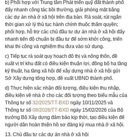
b) Phối hợp với Trung tâm Phát triển quỹ đất thành phố
đẩy nhanh công tác bồi thường, giải phóng mặt bằng
các dự án nhà ở xã hội trên địa bàn. Rà soát, rút ngắn
thời gian xử lý thủ tục hành chính thuộc thẩm quyền;
phối hợp, hỗ trợ các chủ đầu tư dự án nhà ở xã hội đẩy
nhanh tiến độ chuẩn bị đầu tư để sớm khởi công, triển
khai thi công và nghiệm thu đưa vào sử dụng.
c) Tiếp tục rà soát quy hoạch đô thị và nông thôn, đề
xuất vị trí khu đất có điều kiện thuận lợi, đồng bộ hạ tầng
kỹ thuật, hạ tầng xã hội để xây dựng nhà ở xã hội gửi
Sở Xây dựng tổng hợp, đề xuất UBND thành phố.
d) Thực hiện xác nhận đối tượng, điều kiện thu nhập,
điều kiện về nhà ở cho các đối tượng theo biểu mẫu của
Thông tư số
32/2025/TT-BXD
ngày 10/11/2025 và
Thông tư số
08/2026/TT-BXD
ngày 15/02/2026 của Bộ
trưởng Bộ Xây dựng đảm bảo kịp thời, tạo điều kiện để
người dân hoàn thiện hồ sơ đăng ký mua nhà ở xã hội.
13. Chủ đầu tư các dự án nhà ở xã hội