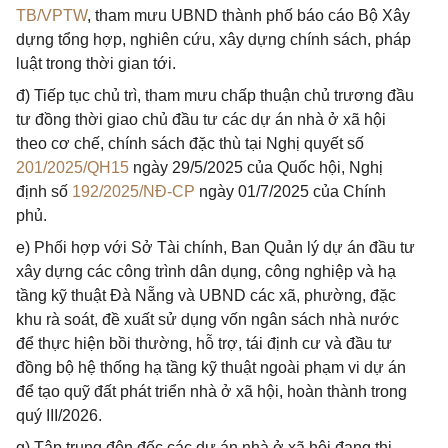
TB/VPTW
, tham mưu UBND thành phố báo cáo Bộ Xây
dựng tổng hợp, nghiên cứu, xây dựng chính sách, pháp
luật trong thời gian tới.
đ) Tiếp tục chủ trì, tham mưu chấp thuận chủ trương đầu
tư đồng thời giao chủ đầu tư các dự án nhà ở xã hội
theo cơ chế, chính sách đặc thù tại Nghị quyết số
201/2025/QH15
ngày 29/5/2025 của Quốc hội, Nghị
định số
192/2025/NĐ-CP
ngày 01/7/2025 của Chính
phủ.
e) Phối hợp với Sở Tài chính, Ban Quản lý dự án đầu tư
xây dựng các công trình dân dụng, công nghiệp và hạ
tầng kỹ thuật Đà Nẵng và UBND các xã, phường, đặc
khu rà soát, đề xuất sử dụng vốn ngân sách nhà nước
để thực hiện bồi thường, hỗ trợ, tái định cư và đầu tư
đồng bộ hệ thống hạ tầng kỹ thuật ngoài phạm vi dự án
để tạo quỹ đất phát triển nhà ở xã hội, hoàn thành trong
quý III/2026.
g) Tập trung đôn đốc các dự án nhà ở xã hội đang thi