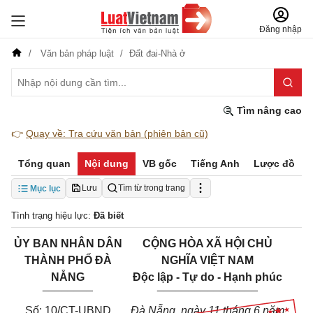
Đăng nhập
Văn bản pháp luật
Đất đai-Nhà ở
Tìm nâng cao
👉
Quay về: Tra cứu văn bản (phiên bản cũ)
Tổng quan
Nội dung
VB gốc
Tiếng Anh
Lược đồ
Lưu
Tìm từ trong trang
Mục lục
Tình trạng hiệu lực:
Đã biết
ỦY BAN NHÂN DÂN
CỘNG HÒA XÃ HỘI CHỦ
THÀNH PHỐ ĐÀ
NGHĨA VIỆT NAM
NẴNG
Độc lập - Tự do - Hạnh phúc
________
________________
Số: 10/CT-UBND
Đà Nẵng, ngày 11 tháng 6 năm