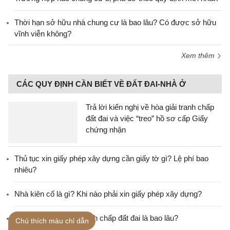
Thời hạn sở hữu nhà chung cư là bao lâu? Có được sở hữu
vĩnh viễn không?
Xem thêm
CÁC QUY ĐỊNH CẦN BIẾT VỀ ĐẤT ĐAI-NHÀ Ở
Trả lời kiến nghị về hòa giải tranh chấp
đất đai và việc “treo” hồ sơ cấp Giấy
chứng nhận
Thủ tục xin giấy phép xây dựng cần giấy tờ gì? Lệ phí bao
nhiêu?
Nhà kiên cố là gì? Khi nào phải xin giấy phép xây dựng?
Thời hiệu khởi kiện tranh chấp đất đai là bao lâu?
Chú thích màu chỉ dẫn