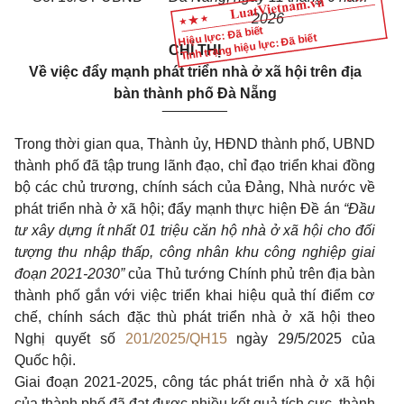
2026
Hiệu lực: Đã biết
Tình trạng hiệu lực: Đã biết
CHỈ THỊ
Về việc đẩy mạnh phát triển nhà ở xã hội trên địa
bàn thành phố Đà Nẵng
________
Trong thời gian qua, Thành ủy, HĐND thành phố, UBND
thành phố đã tập trung lãnh đạo, chỉ đạo triển khai đồng
bộ các chủ trương, chính sách của Đảng, Nhà nước về
phát triển nhà ở xã hội; đẩy mạnh thực hiện Đề án
“Đầu
tư xây dựng ít nhất 01 triệu căn hộ nhà ở xã hội cho đối
tượng thu nhập thấp, công nhân khu công nghiệp giai
đoạn 2021-2030”
của Thủ tướng Chính phủ trên địa bàn
thành phố gắn với việc triển khai hiệu quả thí điểm cơ
chế, chính sách đặc thù phát triển nhà ở xã hội theo
Nghị quyết số
201/2025/QH15
ngày 29/5/2025 của
Quốc hội.
Giai đoạn 2021-2025, công tác phát triển nhà ở xã hội
của thành phố đã đạt được nhiều kết quả tích cực, thành