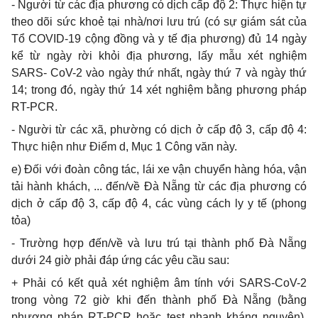
- Người từ các địa phương có dịch cấp độ 2: Thực hiện tự
theo dõi sức khoẻ tại nhà/nơi lưu trú (có sự giám sát của
Tổ COVID-19 cộng đồng và y tế địa phương) đủ 14 ngày
kể từ ngày rời khỏi địa phương, lấy mẫu xét nghiệm
SARS- CoV-2 vào ngày thứ nhất, ngày thứ 7 và ngày thứ
14; trong đó, ngày thứ 14 xét nghiệm bằng phương pháp
RT-PCR.
- Người từ các xã, phường có dịch ở cấp độ 3, cấp độ 4:
Thực hiện như Điểm d, Mục 1 Công văn này.
e) Đối với đoàn công tác, lái xe vận chuyển hàng hóa, vận
tải hành khách, ... đến/về Đà Nẵng từ các địa phương có
dịch ở cấp độ 3, cấp độ 4, các vùng cách ly y tế (phong
tỏa)
- Trường hợp đến/về và lưu trú tại thành phố Đà Nẵng
dưới 24 giờ phải đáp ứng các yêu cầu sau:
+ Phải có kết quả xét nghiệm âm tính với SARS-CoV-2
trong vòng 72 giờ khi đến thành phố Đà Nẵng (bằng
phương pháp RT-PCR hoặc test nhanh kháng nguyên).