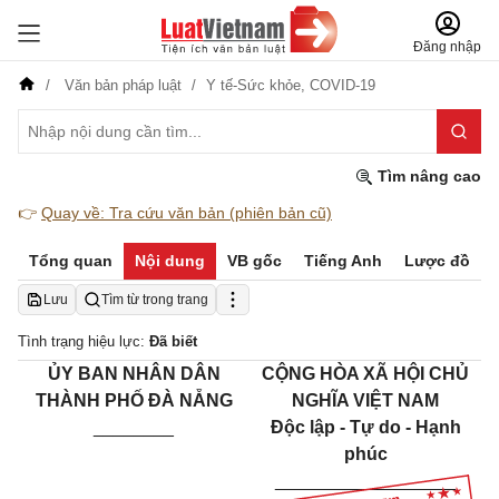
Đăng nhập
Văn bản pháp luật
Y tế-Sức khỏe,
COVID-19
Tìm nâng cao
👉
Quay về: Tra cứu văn bản (phiên bản cũ)
Tổng quan
Nội dung
VB gốc
Tiếng Anh
Lược đồ
Lưu
Tìm từ trong trang
Tình trạng hiệu lực:
Đã biết
ỦY BAN NHÂN DÂN
CỘNG HÒA XÃ HỘI CHỦ
THÀNH PHỐ ĐÀ NẴNG
NGHĨA VIỆT NAM
________
Độc lập - Tự do - Hạnh
phúc
__________________