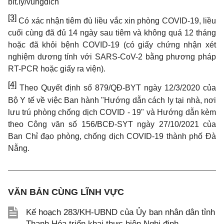
bit.
l
y/vung
d
ich
[3]
Có xác nhận tiêm đù liều vắc xin phòng COVID-19, liều
cuối cùng đã đủ 14 ngày sau tiêm và không quá 12 tháng
hoặc đã khỏi bệnh COVID-19 (có giấy chứng nhận xét
nghiệm dương tính với SARS-CoV-2 bằng phương pháp
RT-PCR hoặc giấy ra viện).
[4]
Theo Quyết định số 879/QĐ-BYT ngày 12/3/2020 của
Bộ Y tế về việc Ban hành "Hướng dẫn cách ly tại nhà, nơ
i
lưu trú phòng chống dịch COVID - 19" và Hướng dẫn kèm
theo Công văn số 156/BCĐ-SYT ngày 27/10/2021 của
Ban Ch
ỉ
đạo phòng, chống dịch COVID-19 thành phố Đà
Nẵng.
VĂN BẢN CÙNG LĨNH VỰC
Kế hoạch 283/KH-UBND của Ủy ban nhân dân tỉnh
Thanh Hóa triển khai thực hiện Nghị định