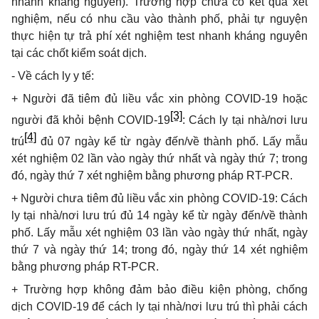
nhanh kháng nguyên). Trường hợp chưa có kết quả xét
nghiệm, nếu có nhu cầu vào thành phố, phải tự nguyện
thực hiện tự trả phí xét nghiệm test nhanh kháng nguyên
tại các chốt kiểm soát dịch.
- Về cách ly y tế:
+ Người đã tiêm đủ liều vắc xin phòng COVID-19 hoặc
[3]
người đã khỏi bệnh COVID-19
: Cách ly tại nhà/nơi lưu
[4]
trú
đủ 07 ngày kể từ ngày đến/về thành phố. Lấy mẫu
xét nghiệm 02 lần vào ngày thứ nhất và ngày thứ 7; trong
đó, ngày thứ 7 xét nghiệm bằng phương pháp RT-PCR.
+ Người chưa tiêm đủ liều vắc xin phòng COVID-19: Cách
ly tại nhà/nơi lưu trú đủ 14 ngày kể từ ngày đến/về thành
phố. Lấy mẫu xét nghiệm 03 lần vào ngày thứ nhất, ngày
thứ 7 và ngày thứ 14; trong đó, ngày thứ 14 xét nghiệm
bằng phương pháp RT-PCR.
+ Trường hợp không đảm bảo điều kiện phòng, chống
dịch COVID-19 để cách ly tại nhà/nơi lưu trú thì phải cách