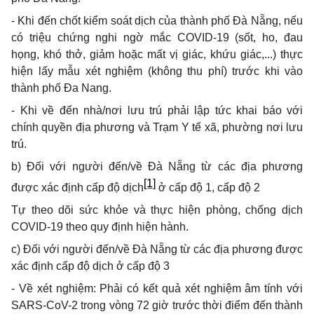
- Khi đến chốt kiểm soát dịch của thành phố Đà Nẵng, nếu
có triệu chứng nghi ngờ mắc COVID-19 (sốt, ho, đau
họng, khó thở, giảm hoặc mất vị giác, khứu giác,...) thực
hiện lấy mẫu xét nghiệm (không thu phí) trước khi vào
thành phố Đa Nang.
- Khi về đến nhà/nơi lưu trú phải lập tức khai báo với
chính quyền địa phương và Trạm Y t
ế
xã, phường nơi lưu
trú.
b) Đối với người đến/về Đà Nẵng từ các địa phương
[1]
được xác định cấp độ dịch
ở cấp độ 1,
cấ
p độ 2
Tự theo dõi sức khỏe và thực hiện phòng, chống dịch
COVID-19 theo quy định hiện hành.
c) Đối với người đến/về Đà Nẵng từ các địa phương được
xác định cấp độ dịch ở cấp độ 3
-
V
ề xét nghiệm: Phải có kết
q
uả xét nghiệm âm tính với
SARS-CoV-2 trong vòng 72 giờ trước thời điểm đến thành