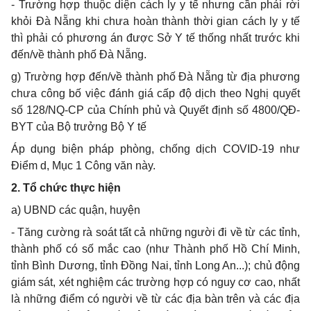
- Trường hợp thuộc diện cách ly y tế nhưng cần phải rời
khỏi Đà Nẵng khi chưa hoàn thành thời gian cách ly y tế
thì phải có phương án được Sở Y tế thống nhất trước khi
đến/về thành phố Đà Nẵng.
g) Trường hợp đến/về thành phố Đà Nẵng từ địa phương
chưa công bố việc đánh giá cấp độ dịch theo Nghị quyết
số 128/NQ-CP của Chính phủ và Quyết định số 4800/QĐ-
BYT của Bộ trưởng Bộ Y tế
Áp dụng biện pháp phòng, chống dịch COVID-19 như
Điểm d, Mục 1 Công văn này.
2. T
ổ chức thực hiện
a) UBND các quận, huyện
- Tăng cường rà soát tất cả những người đi về từ các tỉnh,
thành phố có số mắc cao (như Thành phố Hồ Chí Minh,
tỉnh Bình Dương, tỉnh Đồng Nai, tỉnh Long An...); chủ động
giám sát, xét nghiệm các trường hợp có nguy cơ cao, nhất
là những điểm có người về từ các địa bàn trên và các địa