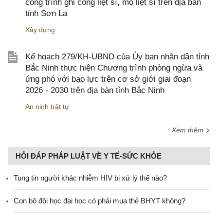
công trình ghi công liệt sĩ, mộ liệt sĩ trên địa bàn
tỉnh Sơn La
Xây dựng
Kế hoạch 279/KH-UBND của Ủy ban nhân dân tỉnh
Bắc Ninh thực hiện Chương trình phòng ngừa và
ứng phó với bạo lực trên cơ sở giới giai đoạn
2026 - 2030 trên địa bàn tỉnh Bắc Ninh
An ninh trật tự
Xem thêm
HỎI ĐÁP PHÁP LUẬT VỀ Y TẾ-SỨC KHỎE
Tung tin người khác nhiễm HIV bị xử lý thế nào?
Con bộ đội học đại học có phải mua thẻ BHYT không?