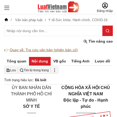
Đăng nhập
Văn bản pháp luật
Y tế-Sức khỏe,
Hành chính,
COVID-19
Tìm nâng cao
👉
Quay về: Tra cứu văn bản (phiên bản cũ)
Tổng quan
Nội dung
VB gốc
Tiếng Anh
Lược đồ
Lưu
Tìm từ trong trang
Tình trạng hiệu lực:
Đã biết
ỦY BAN NHÂN DÂN
CỘNG HÒA XÃ HỘI CHỦ
THÀNH PHỐ HỒ CHÍ
NGHĨA VIỆT NAM
MINH
Độc lập - Tự do - Hạnh
SỞ Y TẾ
phúc
-------
---------------