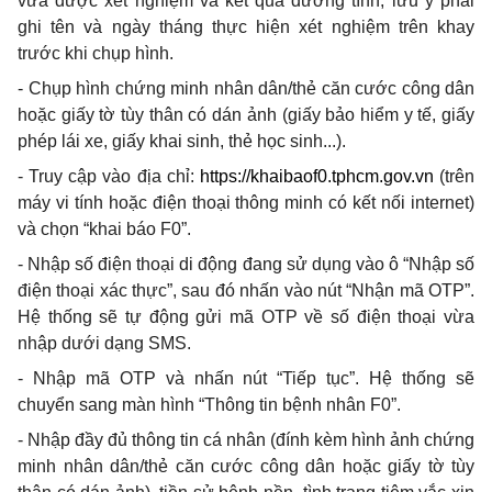
vừa được xét nghiệm và kết quả dương tính, lưu ý phải
ghi tên và ngày tháng thực hiện xét nghiệm trên khay
trước khi chụp hình.
- Chụp hình chứng minh nhân dân/thẻ căn cước công dân
hoặc giấy tờ tùy thân có dán ảnh (giấy bảo hiểm y tế, giấy
phép lái xe, giấy khai sinh, thẻ học sinh...).
- Truy cập vào địa chỉ:
https://khaibaof0.tphcm.gov.vn
(trên
máy vi tính hoặc điện thoại thông minh có kết nối internet)
và chọn “khai báo F0
”
.
- Nhập số điện thoại di động đang sử dụng vào ô “Nhập số
điện thoại xác thực”, sau đó nhấn vào nút “Nhận mã OTP”.
Hệ thống sẽ tự động gửi mã OTP về số điện thoại vừa
nhập dưới dạng SMS.
- Nhập mã OTP và nhấn nút “Tiếp tục”. Hệ thống sẽ
chuyển sang màn hình “Thông tin bệnh nhân F0”.
- Nhập đầy đủ thông tin cá nhân (đính kèm hình ảnh chứng
minh nhân dân/thẻ căn cước công dân hoặc giấy tờ tùy