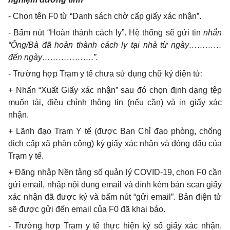
- Chọn tên F0 từ
“
Danh sách chờ cấp giấy xác nhận”.
- B
ấ
m nút “Hoàn thành cách ly
”
. Hệ thống sẽ gửi tin
nhắn
“
Ông/Bà đã hoàn thành cách ly tại nhà từ ngày…………
đến ngày……………….”
.
- Trường hợp Trạm y tế chưa sử dụng chữ ký điện tử:
+ Nhấn “Xuất Giấy xác nhận
”
sau đó chọn định dạng tệp
muốn tải, điều chỉnh thông tin (nếu cần) và in giấy xác
nhận.
+ Lãnh đạo Trạm Y tế (được Ban Chỉ đạo phòng, chống
dịch cấp xã phân công) ký giấy xác nhận và đóng dấu của
Trạm y tế.
+ Đăng nhập Nền tảng số quản lý COVID-19, chọn F0 cần
gửi email, nhập nội dung email và đính kèm bản scan giấy
xác nhận đã được ký và bấm nút “gửi email
”
. Bản điện tử
sẽ được gửi đến email của F0 đã khai báo.
- Trường hợp Trạm y tế thực hiện ký số giấy xác nhận,