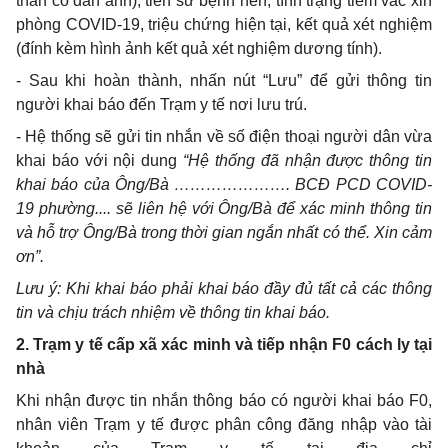
thân có dán ảnh), tiền sử bệnh nền, tình trạng tiêm vắc xin
phòng COVID-19, triệu chứng hiện tại, kết quả xét nghiệm
(đính kèm hình ảnh kết quả xét nghiệm dương tính).
- Sau khi hoàn thành, nhấn nút “Lưu
”
để gửi thông tin
người khai báo đến Trạm y tế nơi lưu trú.
- Hệ thống sẽ gửi tin nhắn về số điện thoại người dân vừa
khai báo với nội dung
“Hệ thống đã nhận được thông tin
khai báo của Ông/Bà …………………. BCĐ PCD COVID-
19 phường.... sẽ liên hệ với Ông/Bà để xác minh thông tin
và hỗ trợ Ông/Bà trong thời gian ngắn nhất có thể. Xin cảm
ơn”.
Lưu ý: Khi khai báo phải khai báo đầy đủ tất cả các thông
tin và chịu trách nhiệm về thông tin khai báo.
2. Trạm y tế cấp xã xác minh và tiếp nhận F0 cách ly tại
nhà
Khi nhận được tin nhắn thông báo có người khai báo F0
,
nhân viên Trạm y tế được phân công đăng nhập vào tài