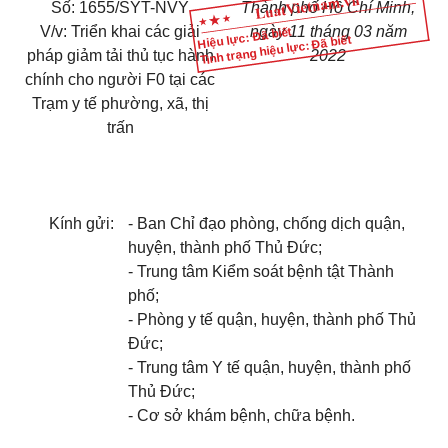
Số: 1655/SYT-NVY
Thành phố Hồ Chí Minh,
V/v: Triển khai các giải
ngày 11 tháng 03 năm
Hiệu lực: Đã biết
Tình trạng hiệu lực: Đã biết
pháp giảm tải thủ tục hành
2022
chính cho người F0 tại các
Trạm y tế phường, xã, thị
trấn
Kính gửi:
- Ban Chỉ đạo phòng, chống dịch quận,
huyện, thành phố Thủ Đức;
- Trung tâm Kiểm soát bệnh tật Thành
phố;
- Phòng y tế quận, huyện, thành phố Thủ
Đức;
- Trung tâm Y tế quận, huyện, thành phố
Thủ Đức;
- Cơ sở khám bệnh, chữa bệnh.