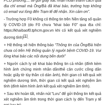
PCD phường.... sẽ gửi giấy xác nhận hoàn thành cách qua
địa chỉ email mà Ông/Bà đã khai báo, trường hợp không
có email vui lòng đến Trạm tế để nhận. Xin cảm ơn”.
-
Trường hợp F0 không có thông tin trên Nền tảng số quản
lý COVID-19 (do F0 chưa “khai báo F0
”
qua địa chỉ:
https://khaibaof0.tphcm.gov.vn
khi có kết quả xét nghiệm
[1]
dương tính)
.
+ Hệ thống sẽ hiện thông báo
“Thông tin của Ông/Bà hiện
chưa có trên Hệ thống quản lý người bệnh COVID-19. Vui
lòng khai báo các nội dung bên dưới”
+ Người cách ly sẽ khai báo thông tin cá nhân (đính kèm
hình ảnh chứng minh nhân dân/thẻ căn cước công dân
hoặc giấy tờ tùy thân có dán ảnh), thời gian có kết quả xét
nghiệm dương tính, thời gian có kết quả xét nghiệm âm
tính (đính kèm hình ảnh kết quả xét nghiệm âm tính).
+ Sau khi hoàn tất, nhấn nút “Lưu
”
để gửi thông tin kết quả
xét nghiệm âm tính trong thời gian cách ly đến Trạm y tế
nơi lưu trú.