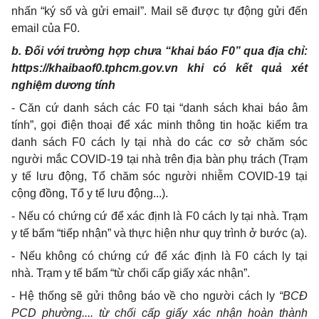
nhấn “ký số và gửi email
”
. Mail sẽ được tự động gửi đến
email của F0.
b. Đối với trường hợp chưa “khai báo F0
”
qua địa chỉ:
https://khaibaof0.tphcm.gov.vn
khi có kết quả xét
nghiệm dương tính
- Căn cứ danh sách các F0 tại “danh sách khai báo âm
tính
”
, gọi điện thoại để xác minh thông tin hoặc kiểm tra
danh sách F0 cách ly tại nhà do các cơ sở chăm sóc
người mắc COVID-19 tại nhà trên địa bàn phụ trách (Trạm
y tế lưu động, Tổ chăm sóc người nhiễm COVID-19 tại
cộng đồng, Tổ y tế lưu động...).
- Nếu có chứng cứ để xác định là F0 cách ly tại nhà. Trạm
y tế bấm “tiếp nhận
”
và thực hiện như quy trình ở bước (a).
- Nếu không có chứng cứ để xác định là F0 cách ly tại
nhà. Trạm y tế bấm “từ chối cấp giấy xác nhận”.
- Hệ thống sẽ gửi thông báo về cho người cách ly
“
BCĐ
PCD phường.... từ chối cấp giấy xác nhận hoàn thành