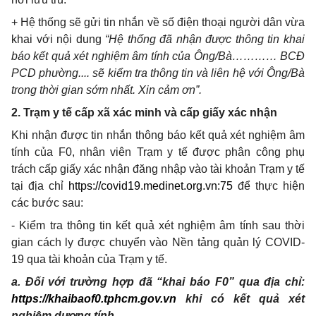
+ Hệ thống sẽ gửi tin nhắn về số điện thoại người dân vừa
khai với nội dung
“Hệ thống đã nhận được thông tin khai
báo kết quả xét nghiệm âm tính của Ông/Bà………… BCĐ
PCD phường.... sẽ kiểm tra thông tin và liên hệ với Ông/Bà
trong thời gian sớm nhất. Xin cảm ơn”
.
2. Trạm y tế cấp xã xác minh và cấp giấy xác nhận
Khi nhận được tin nhắn thông báo kết quả xét nghiệm âm
tính của F0, nhân viên Trạm y tế được phân công phụ
trách cấp giấy xác nhận đăng nhập vào tài khoản Trạm y tế
tại địa chỉ
https://covid19.medinet.org.vn:75
để thực hiện
các bước sau:
- Kiểm tra thông tin kết quả xét nghiệm âm tính sau thời
gian cách ly được chuyển vào Nền tảng quản lý COVID-
19 qua tài khoản của Trạm y tế.
a. Đối với trường hợp đã “khai báo F0
”
qua địa chỉ:
https://khaibaof0.tphcm.gov.vn
khi có kết quả xét
nghiệm dương tính