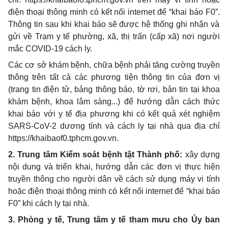
điện thoại thông minh có kết nối internet để “khai báo F0”
.
Thông tin sau khi khai báo sẽ được hệ thống ghi nhận và
gửi về Trạm y tế phường, xã, thị trấn (cấp xã) nơi người
mắc COVID-19 cách ly.
Các cơ sở khám bệnh, chữa bệnh phải tăng cường truyền
thông trên tất cả các phương tiện thông tin của đơn vị
(trang tin điện tử, bảng thông báo, tờ rơi
,
bản tin tại khoa
khám bệnh, khoa lâm sàng.
.
.) để hướng dẫn cách thức
khai báo với y tế địa phương khi có kết quả xét nghiệm
SARS-CoV-2 dương tính và cách ly tại nhà qua địa chỉ
https://khaibaof0.tphcm.gov.vn
.
2. Trung tâm Kiểm soát bệnh tật Thành phố:
xây dựng
nội dung và triển khai, hướng dẫn các đơn vị thực hiện
truyền thông cho người dân về cách sử dụng máy vi tính
hoặc điện thoại thông minh có kết nối internet để “khai báo
F0” khi cách ly tại nhà
.
3. Phòng y tế, Trung tâm y tế tham mưu cho Ủy ban