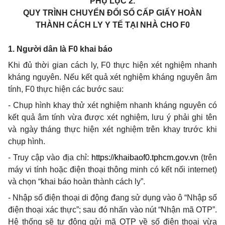
PHỤ LỤC 2.
QUY TRÌNH CHUYỂN ĐỔI SỐ CẤP GIẤY HOÀN
THÀNH CÁCH LY Y TẾ TẠI NHÀ CHO F0
1. Người dân là F0 khai báo
Khi đủ thời gian cách ly, F0 thực hiện xét nghiệm nhanh
kháng nguyên. Nếu kết quả xét nghiệm kháng nguyên âm
tính, F0 thực hiện các bước sau:
- Chụp hình khay thử xét nghiệm nhanh kháng nguyên có
kết quả âm tính vừa được xét nghiệm, lưu ý phải ghi tên
và ngày tháng thực hiện xét nghiệm trên khay trước khi
chụp hình.
- Truy cập vào địa chỉ:
https://khaibaof0.tphcm.gov.vn
(trên
máy vi tính hoặc điện thoại thông minh có kết nối internet)
và chọn “khai báo hoàn thành cách ly”.
- Nhập số điện thoại di động đang sử dụng vào ô “Nhập số
điện thoại xác thực
”
; sau đó nhấn vào nút “Nhận mã OTP”.
Hệ thống sẽ tự động gửi mã OTP về số điện thoại vừa