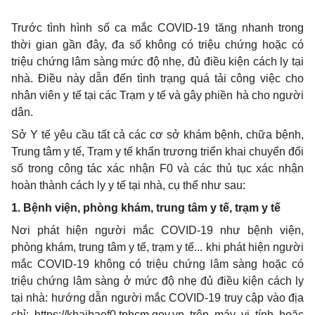
Trước tình hình số ca mắc COVID-19 tăng nhanh trong
thời gian gần đây, đa số không có triệu chứng hoặc có
triệu chứng lâm sàng mức độ nhẹ, đủ điều kiện cách ly tại
nhà. Điều này dẫn đến tình trạng quá tải công việc cho
nhân viên y tế tại các Trạm y tế và gây phiền hà cho người
dân.
Sở Y tế yêu cầu tất cả các cơ sở khám bệnh, chữa bệnh,
Trung tâm y tế, Trạm y tế khẩn trương triển khai chuyển đổi
số trong công tác xác nhận F0 và các thủ tục xác nhận
hoàn thành cách ly y tế tại nhà, cụ thể như sau:
1. Bệnh viện, phòng khám, trung tâm y tế, trạm y tế
Nơi phát hiện người mắc COVID-19 như bệnh viện,
phòng khám, trung tâm y tế, trạm y tế... khi phát hiện người
mắc COVID-19 không có triệu chứng lâm sàng hoặc có
triệu chứng lâm sàng ở mức độ nhẹ đủ điều kiện cách ly
tại nhà: hướng dẫn người mắc COVID-19 truy cập vào địa
chỉ: https://khaibaof0.tphcm.gov.vn trên máy vi tính hoặc