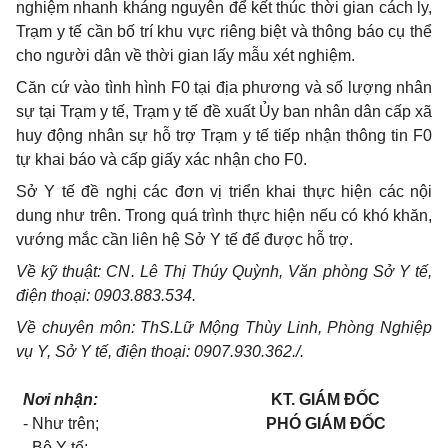
nghiệm nhanh kháng nguyên để kết thúc thời gian cách ly
,
Trạm y tế cần bố trí khu vực riêng biệt và thông báo cụ thể
cho người dân về thời gian lấy mẫu xét nghiệm.
Căn cứ vào tình hình F0 tại địa phương và số lượng nhân
sự tại Trạm y tế, Trạm y tế đề xuất Ủy ban nhân dân cấp xã
huy động nhân sự hỗ trợ Trạm y tế tiếp nhận thông tin F0
tự khai báo và cấp giấy xác nhận cho F0.
Sở Y tế đề nghị các đơn vị triển khai thực hiện các nội
dung như trên. Trong quá trình thực hiện nếu có khó khăn,
vướng mắc cần liên hệ Sở Y tế để được hỗ trợ.
Về kỹ thuật: CN. Lê Thị Thúy Quỳnh, Văn phòng Sở Y tế,
điện thoại: 0903.883.534.
Về chuyên môn: ThS.Lữ Mộng Thùy Linh, Phòng Nghiệp
vụ Y, Sở Y tế, điện thoại: 0907.930.362./.
Nơi nhận:
KT. GIÁM ĐỐC
- Như trên;
PHÓ GIÁM ĐỐC
- Bộ Y tế;