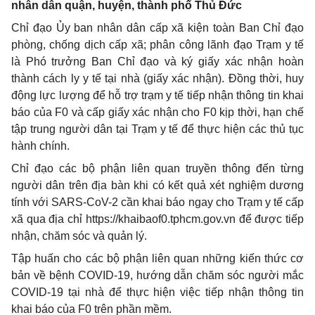
nhân dân quận, huyện, thành phố Thủ Đức
Chỉ đạo Ủy ban nhân dân cấp xã kiện toàn Ban Chỉ đạo
phòng, chống dịch cấp xã; phân công lãnh đạo Trạm y tế
là Phó trưởng Ban Chỉ đạo và ký giấy xác nhận hoàn
thành cách ly y tế tại nhà (giấy xác nhận). Đồng thời, huy
động lực lượng để hỗ trợ trạm y tế tiếp nhận thông tin khai
báo của F0 và cấp giấy xác nhận cho F0 kịp thời, hạn chế
tập trung người dân tại Trạm y tế để thực hiện các thủ tục
hành chính.
Chỉ đạo các bộ phận liên quan truyền thông đến từng
người dân trên địa bàn khi có kết quả xét nghiệm dương
tính với SARS-CoV-2 cần khai báo ngay cho Trạm y tế cấp
xã qua địa chỉ
https://khaibaof0.tphcm.gov.vn
để được tiếp
nhận, chăm sóc và quản lý.
Tập huấn cho các bộ phận liên quan những kiến thức cơ
bản về bệnh COVID-19
,
hướng dẫn chăm sóc người mắc
COVID-19 tại nhà để thực hiện việc tiếp nhận thông tin
khai báo của F0 trên phần mềm.