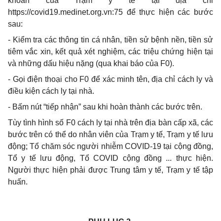
khoản của Trạm y tế tại địa chỉ
https://covid19.medinet.org.vn:75 để thực hiện các bước
sau:
- Kiểm tra các thông tin cá nhân, tiền sử bệnh nền, tiền sử
tiêm vắc xin, kết quả xét nghiệm, các triệu chứng hiện tại
và những dấu hiệu nặng (qua khai báo của F0).
- Gọi điện thoại cho F0 để xác minh tên, địa chỉ cách ly và
điều kiện cách ly tại nhà.
- Bấm nút “tiếp nhận” sau khi hoàn thành các bước trên.
Tùy tình hình số F0 cách ly tại nhà trên địa bàn cấp xã, các
bước trên có thể do nhân viên của Trạm y tế, Trạm y tế lưu
động; Tổ chăm sóc người nhiễm COVID-19 tại cộng đồng,
Tổ y tế lưu động, Tổ COVID cộng đồng ... thực hiện.
Người thực hiện phải được Trung tâm y tế, Trạm y tế tập
huấn.