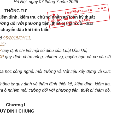
Hà Nội, ngày 07 tháng 7 năm 2026
THÔNG TƯ
kiểm định, kiểm tra, chứng nhận an toàn kỹ thuật
Hiệu lực: Đã biết
Tình trạng hiệu lực: Đã biết
ng đối với phương tiện, thiết bị thăm dò, khai
 chuyển dầu khí trên biển
số
95/2015/QH13
;
15
;
P
quy định chi tiết một số điều của Luật Dầu khí;
CP
quy định chức năng, nhiệm vụ, quyền hạn và cơ cấu tổ
a học công nghệ, môi trường và Vật liệu xây dựng và Cục
ng tư quy định về thẩm định thiết kế, kiểm định, kiểm tra,
 ô nhiễm môi trường đối với phương tiện, thiết bị thăm dò,
Chương I
UY ĐỊNH CHUNG