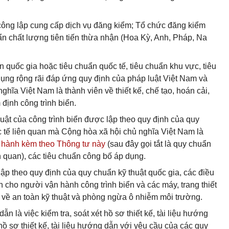
công lập cung cấp dịch vụ đăng kiểm; Tổ chức đăng kiểm
n chất lượng tiên tiến thừa nhận (Hoa Kỳ, Anh, Pháp, Na
n quốc gia hoặc tiêu chuẩn quốc tế, tiêu chuẩn khu vực, tiêu
ng rộng rãi đáp ứng quy định của pháp luật Việt Nam và
hĩa Việt Nam là thành viên về thiết kế, chế tạo, hoán cải,
 định công trình biển.
 thuật của công trình biển được lập theo quy định của quy
c tế liên quan mà Cộng hòa xã hội chủ nghĩa Việt Nam là
n hành kèm theo Thông tư này
(sau đây gọi tắt là quy chuẩn
ên quan), các tiêu chuẩn công bố áp dụng.
t lập theo quy định của quy chuẩn kỹ thuật quốc gia, các điều
n cho người vận hành công trình biển và các máy, trang thiết
u về an toàn kỹ thuật và phòng ngừa ô nhiễm môi trường.
ẫn là việc kiểm tra, soát xét hồ sơ thiết kế, tài liệu hướng
ồ sơ thiết kế, tài liệu hướng dẫn với yêu cầu của các quy