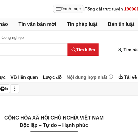
|
Danh mục
Tổng đài trực tuyến
19006
hảo
Tin văn bản mới
Tin pháp luật
Bản tin luật
,
Công nghiệp
Tìm kiếm
Tìm nâ
lực
VB liên quan
Lược đồ
Nội dung hợp nhất
Tải về
In
CỘNG HÒA XÃ HỘI CHỦ NGHĨA VIỆT NAM
Độc lập – Tự do – Hạnh phúc
_________________