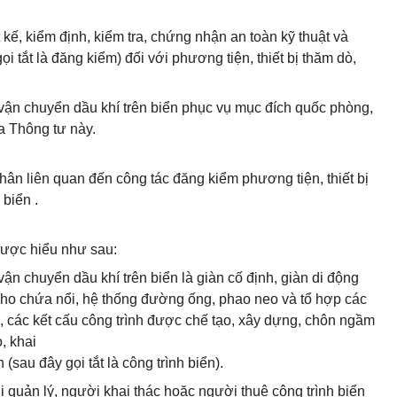
 kế, kiểm định, kiểm tra, chứng nhận an toàn kỹ thuật và
 tắt là đăng kiểm) đối với phương tiện, thiết bị thăm dò,
c, vận chuyển dầu khí trên biển phục vụ mục đích quốc phòng,
a Thông tư này.
hân liên quan đến công tác đăng kiểm phương tiện, thiết bị
 biển .
được hiểu như sau:
 vận chuyển dầu khí trên biển là giàn cố định, giàn di động
, kho chứa nổi, hệ thống đường ống, phao neo và tổ hợp các
n, các kết cấu công trình được chế tạo, xây dựng, chôn ngầm
, khai
 (sau đây gọi tắt là công trình biển).
i quản lý, người khai thác hoặc người thuê công trình biển