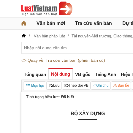
Văn bản mới
Tra cứu văn bản
Dự t
Văn bản pháp luật
Tài nguyên-Môi trường,
Giao thông
👉
Quay về: Tra cứu văn bản (phiên bản cũ)
Nội dung
Tổng quan
VB gốc
Tiếng Anh
Hiệu 
Lưu
Theo dõi VB
Ghi chú
Báo lỗi
Mục lục
Tình trạng hiệu lực:
Đã biết
BỘ XÂY DỰNG
_______