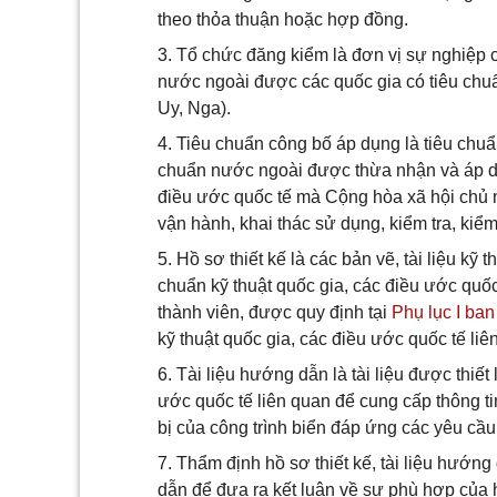
theo thỏa thuận hoặc hợp đồng.
3. Tổ chức đăng kiểm là đơn vị sự nghiệp 
nước ngoài được các quốc gia có tiêu chuẩ
Uy, Nga).
4. Tiêu chuẩn công bố áp dụng là tiêu chuẩ
chuẩn nước ngoài được thừa nhận và áp dụ
điều ước quốc tế mà Cộng hòa xã hội chủ ng
vận hành, khai thác sử dụng, kiểm tra, kiểm
5. Hồ sơ thiết kế là các bản vẽ, tài liệu kỹ
chuẩn kỹ thuật quốc gia, các điều ước quố
thành viên, được quy định tại
Phụ lục I ba
kỹ thuật quốc gia, các điều ước quốc tế li
6. Tài liệu hướng dẫn là tài liệu được thiế
ước quốc tế liên quan để cung cấp thông ti
bị của công trình biển đáp ứng các yêu cầ
7. Thẩm định hồ sơ thiết kế, tài liệu hướng d
dẫn để đưa ra kết luận về sự phù hợp của h