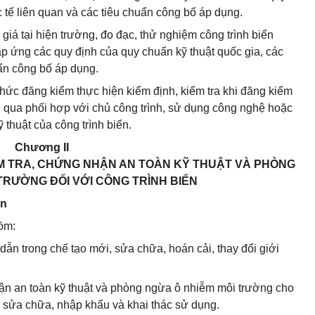
 tế liên quan và các tiêu chuẩn công bố áp dụng.
 giá tại hiện trường, đo đạc, thử nghiệm công trình biển
p ứng các quy định của quy chuẩn kỹ thuật quốc gia, các
uẩn công bố áp dụng.
ổ chức đăng kiểm thực hiện kiểm định, kiểm tra khi đăng kiểm
ng qua phối hợp với chủ công trình, sử dụng công nghệ hoặc
thuật của công trình biển.
Chương II
IỂM TRA, CHỨNG NHẬN AN TOÀN KỸ THUẬT VÀ PHÒNG
TRƯỜNG ĐỐI VỚI CÔNG TRÌNH BIỂN
ển
gồm:
 dẫn trong chế tạo mới, sửa chữa, hoán cải, thay đổi giới
hận an toàn kỹ thuật và phòng ngừa ô nhiễm môi trường cho
i, sửa chữa, nhập khẩu và khai thác sử dụng.