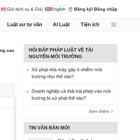
|
|
192
Gói dịch vụ & Giá
English
Đăng ký
/ Đăng nhập
Luật sư tư vấn
AI Luật
Tiện ích
HỎI ĐÁP PHÁP LUẬT VỀ TÀI
ng cao
NGUYÊN-MÔI TRƯỜNG
Xử phạt nhà máy gây ô nhiễm môi
trường như thế nào?
Doanh nghiệp xả thải trái phép vào môi
trường bị xử phạt thế nào?
Xem thêm
TIN VĂN BẢN MỚI