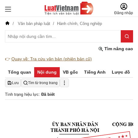
Đăng nhập
Văn bản pháp luật
Hành chính,
Công nghiệp
Tìm nâng cao
👉
Quay về: Tra cứu văn bản (phiên bản cũ)
Tổng quan
Nội dung
VB gốc
Tiếng Anh
Lược đồ
Lưu
Tìm từ trong trang
Tình trạng hiệu lực:
Đã biết
ỦY BAN 
NHÂN DÂN
CỘ
NG HÒA
Độ
THÀNH PHỐ HÀ NỘI