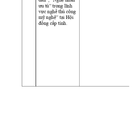
dân
ân 
ưu t
” trong lĩnh 
ú
ực nghề thủ c
v
ông 
ỹ
 ngh
ệ”
ại Hội 
m
 t
đồng c
ấp
 tỉ
nh
.