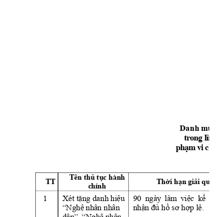
Dan
h mục
l
ĩ
n
h
t
ro
n
g
ạ
m 
v
i
ch
p
h
Tê
n
 thủ tục hành 
Thời hạn giải quyế
TT 
c
hín
h
ặng da
nh hiệu 
ệc
kể 
từ
1 
Xét t
90 
ngày 
làm 
vi
“Nghệ nh
ận đủ
ồ
ơ h
ợp lệ
â
n
 nhân 
nh
 h
 s
. 
”, “Nghệ nh