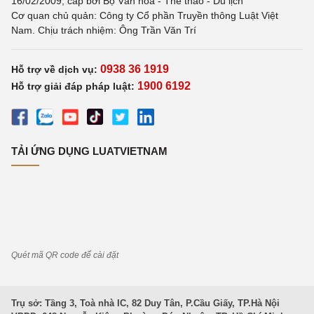
16/02/2009, cấp bởi Bộ Văn hoá - Thể thao - Du lịch
Cơ quan chủ quản: Công ty Cổ phần Truyền thông Luật Việt
Nam. Chịu trách nhiệm: Ông Trần Văn Trí
0938 36 1919
Hỗ trợ về dịch vụ:
1900 6192
Hỗ trợ giải đáp pháp luật:
TẢI ỨNG DỤNG LUATVIETNAM
Quét mã QR code để cài đặt
Trụ sở: Tầng 3, Toà nhà IC, 82 Duy Tân, P.Cầu Giấy, TP.Hà Nội