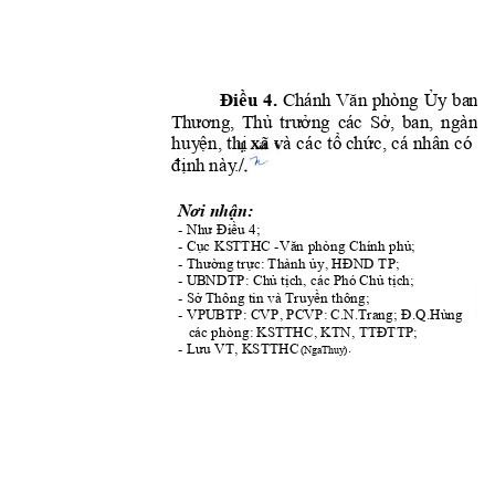
2 
Điều 
C
h
án
h V
ăn ph
òn
g 
Ủy
ba
n 
4.
n
T
h
ươ
ng,
T
h
ủ 
trư
ở
ở, 
ban
, 
ng
ành;
n
g 
c
á
c 
S
huy
ện, thị
xã
 và
 các tổ
c
hứ
c, cá
n
hân có
l
i
địn
h 
n
ày
.
/
. 
Nơi 
nhận:
Như Điều 
- 
4; 
Cục K
S
TTHC
Văn phòng Chính phủ
- 
 -
;
ường
 tr
ực: Th
ủy
ĐND TP
- Th
ành 
, 
H
;
Chủ tịch
ủ 
t
ịch
- U
BNDTP:
, các Phó 
Ch
; 
S
ở Thông tin và Truyền thông
;
- 
Đ.Q
- VPU
BT
P: CVP, PCVP: C.
N.Trang; 
.Hùng 
TT
Đ
T
   c
á
c phòng: KS
TTHC, KTN, 
TP; 
Lưu VT, KSTTHC
- 
.
(Nga
Thuy)