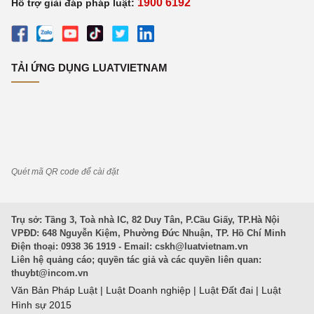
1900 6192
Hỗ trợ giải đáp pháp luật:
TẢI ỨNG DỤNG LUATVIETNAM
Quét mã QR code để cài đặt
Trụ sở: Tầng 3, Toà nhà IC, 82 Duy Tân, P.Cầu Giấy, TP.Hà Nội
VPĐD: 648 Nguyễn Kiệm, Phường Đức Nhuận, TP. Hồ Chí Minh
Điện thoại: 0938 36 1919 - Email:
cskh@luatvietnam.vn
Liên hệ quảng cáo; quyền tác giả và các quyền liên quan:
thuybt@incom.vn
Văn Bản Pháp Luật
|
Luật Doanh nghiệp
|
Luật Đất đai
|
Luật
Hình sự 2015