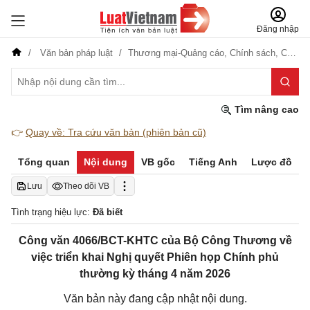
Đăng nhập
Văn bản pháp luật
Thương mại-Quảng cáo,
Chính sách,
Công nghiệp,
Tìm nâng cao
👉
Quay về: Tra cứu văn bản (phiên bản cũ)
Tổng quan
Nội dung
VB gốc
Tiếng Anh
Lược đồ
Lưu
Theo dõi VB
Tình trạng hiệu lực:
Đã biết
Công văn 4066/BCT-KHTC của Bộ Công Thương về
việc triển khai Nghị quyết Phiên họp Chính phủ
thường kỳ tháng 4 năm 2026
Văn bản này đang cập nhật nội dung.