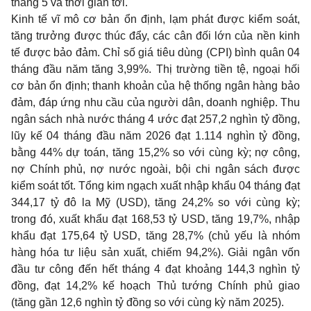
tháng 5 và thời gian tới.
Kinh tế vĩ mô cơ bản ổn định, lạm phát được kiểm soát,
tăng trưởng được thúc đẩy, các cân đối lớn của nền kinh
tế được bảo đảm. Chỉ số giá tiêu dùng (CPI) bình quân 04
tháng đầu năm tăng 3,99%. Thị trường tiền tệ, ngoại hối
cơ bản ổn định; thanh khoản của hệ thống ngân hàng bảo
đảm, đáp ứng nhu cầu của người dân, doanh nghiệp. Thu
ngân sách nhà nước tháng 4 ước đạt 257,2 nghìn tỷ đồng,
lũy kế 04 tháng đầu năm 2026 đạt 1.114 nghìn tỷ đồng,
bằng 44% dự toán, tăng 15,2% so với cùng kỳ; nợ công,
nợ Chính phủ, nợ nước ngoài, bội chi ngân sách được
kiểm soát tốt. Tổng kim ngạch xuất nhập khẩu 04 tháng đạt
344,17 tỷ đô la Mỹ (USD), tăng 24,2% so với cùng kỳ;
trong đó, xuất khẩu đạt 168,53 tỷ USD, tăng 19,7%, nhập
khẩu đạt 175,64 tỷ USD, tăng 28,7% (chủ yếu là nhóm
hàng hóa tư liệu sản xuất, chiếm 94,2%). Giải ngân vốn
đầu tư công đến hết tháng 4 đạt khoảng 144,3 nghìn tỷ
đồng, đạt 14,2% kế hoạch Thủ tướng Chính phủ giao
(tăng gần 12,6 nghìn tỷ đồng so với cùng kỳ năm 2025).