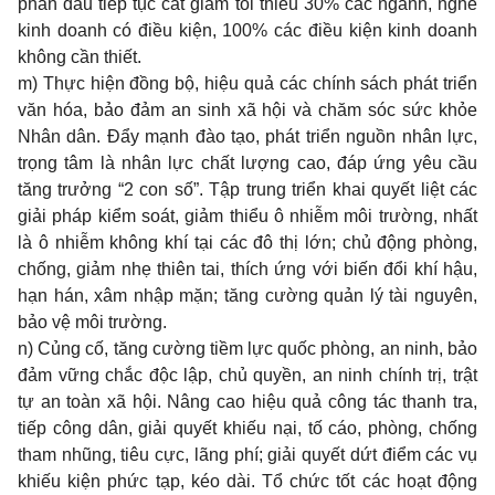
phấn đấu tiếp tục cắt giảm tối thiểu 30% các ngành, nghề
kinh doanh có điều kiện, 100% các điều kiện kinh doanh
không cần thiết.
m) Thực hiện đồng bộ, hiệu quả các chính sách phát triển
văn hóa, bảo đảm an sinh xã hội và chăm sóc sức khỏe
Nhân dân. Đẩy mạnh đào tạo, phát triển nguồn nhân lực,
trọng tâm là nhân lực chất lượng cao, đáp ứng yêu cầu
tăng trưởng “2 con số”. Tập trung triển khai quyết liệt các
giải pháp kiểm soát, giảm thiểu ô nhiễm môi trường, nhất
là ô nhiễm không khí tại các đô thị lớn; chủ động phòng,
chống, giảm nhẹ thiên tai, thích ứng với biến đổi khí hậu,
hạn hán, xâm nhập mặn; tăng cường quản lý tài nguyên,
bảo vệ môi trường.
n) Củng cố, tăng cường tiềm lực quốc phòng, an ninh, bảo
đảm vững chắc độc lập, chủ quyền, an ninh chính trị, trật
tự an toàn xã hội. Nâng cao hiệu quả công tác thanh tra,
tiếp công dân, giải quyết khiếu nại, tố cáo, phòng, chống
tham nhũng, tiêu cực, lãng phí; giải quyết dứt điểm các vụ
khiếu kiện phức tạp, kéo dài. Tổ chức tốt các hoạt động