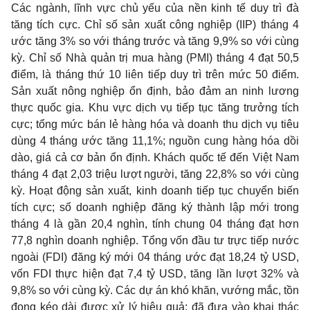
Các ngành, lĩnh vực chủ yếu của nền kinh tế duy trì đà
tăng tích cực. Chỉ số sản xuất công nghiệp (IIP) tháng 4
ước tăng 3% so với tháng trước và tăng 9,9% so với cùng
kỳ. Chỉ số Nhà quản trị mua hàng (PMI) tháng 4 đạt 50,5
điểm, là tháng thứ 10 liên tiếp duy trì trên mức 50 điểm.
Sản xuất nông nghiệp ổn định, bảo đảm an ninh lương
thực quốc gia. Khu vực dịch vụ tiếp tục tăng trưởng tích
cực; tổng mức bán lẻ hàng hóa và doanh thu dịch vụ tiêu
dùng 4 tháng ước tăng 11,1%; nguồn cung hàng hóa dồi
dào, giá cả cơ bản ổn định. Khách quốc tế đến Việt Nam
tháng 4 đạt 2,03 triệu lượt người, tăng 22,8% so với cùng
kỳ. Hoạt động sản xuất, kinh doanh tiếp tục chuyển biến
tích cực; số doanh nghiệp đăng ký thành lập mới trong
tháng 4 là gần 20,4 nghìn, tính chung 04 tháng đạt hơn
77,8 nghìn doanh nghiệp. Tổng vốn đầu tư trực tiếp nước
ngoài (FDI) đăng ký mới 04 tháng ước đạt 18,24 tỷ USD,
vốn FDI thực hiện đạt 7,4 tỷ USD, tăng lần lượt 32% và
9,8% so với cùng kỳ. Các dự án khó khăn, vướng mắc, tồn
đọng kéo dài được xử lý hiệu quả; đã đưa vào khai thác