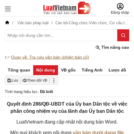
Đăng nhập
Văn bản pháp luật
Cán bộ-Công chức-Viên chức,
Cơ cấu tổ chức
Tìm nâng cao
👉
Quay về: Tra cứu văn bản (phiên bản cũ)
Tổng quan
Nội dung
VB gốc
Tiếng Anh
Lược đồ
Lưu
Theo dõi VB
Tình trạng hiệu lực:
Đã biết
Quyết định 286/QĐ-UBDT của Ủy ban Dân tộc về việc
phân công nhiệm vụ của lãnh đạo Ủy ban Dân tộc
LuatVietnam đang cập nhật nội dung bản Word.
Mời quý khách xem nội dung
văn bản dưới dạng file