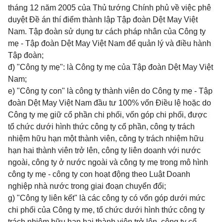
tháng 12 năm 2005 của Thủ tướng Chính phủ về việc phê
duyệt Đề án thí điểm thành lập Tập đoàn Dệt May Việt
Nam. Tập đoàn sử dụng tư cách pháp nhân của Công ty
mẹ - Tập đoàn Dệt May Việt Nam để quản lý và điều hành
Tập đoàn;
đ) "Công ty mẹ": là Công ty mẹ của Tập đoàn Dệt May Việt
Nam;
e) "Công ty con" là công ty thành viên do Công ty mẹ - Tập
đoàn Dệt May Việt Nam đầu tư 100% vốn Điều lệ hoặc do
Công ty mẹ giữ cổ phần chi phối, vốn góp chi phối, được
tổ chức dưới hình thức công ty cổ phần, công ty trách
nhiệm hữu hạn một thành viên, công ty trách nhiệm hữu
hạn hai thành viên trở lên, công ty liên doanh với nước
ngoài, công ty ở nước ngoài và công ty mẹ trong mô hình
công ty mẹ - công ty con hoạt động theo Luật Doanh
nghiệp nhà nước trong giai đoạn chuyển đổi;
g) "Công ty liên kết" là các công ty có vốn góp dưới mức
chi phối của Công ty mẹ, tổ chức dưới hình thức công ty
trách nhiệm hữu hạn hai thành viên trở lên, công ty cổ