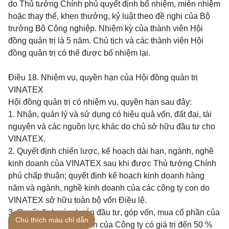
do Thủ tướng Chính phủ quyết định bổ nhiệm, miễn nhiệm
hoặc thay thế, khen thưởng, kỷ luật theo đề nghị của Bộ
trưởng Bộ Công nghiệp. Nhiệm kỳ của thành viên Hội
đồng quản trị là 5 năm. Chủ tịch và các thành viên Hội
đồng quản trị có thể được bổ nhiệm lại.
Điều 18.
Nhiệm vụ, quyền hạn của Hội đồng quản trị
VINATEX
Hội đồng quản trị có nhiệm vụ, quyền hạn sau đây:
1. Nhận, quản lý và sử dụng có hiệu quả vốn, đất đai, tài
nguyên và các nguồn lực khác do chủ sở hữu đầu tư cho
VINATEX.
2. Quyết định chiến lược, kế hoạch dài hạn, ngành, nghề
kinh doanh của VINATEX sau khi được Thủ tướng Chính
phủ chấp thuận; quyết định kế hoạch kinh doanh hàng
năm và ngành, nghề kinh doanh của các công ty con do
VINATEX sở hữu toàn bộ vốn Điều lệ.
3. Quyết định các dự án đầu tư, góp vốn, mua cổ phần của
Chú thích màu chỉ dẫn
công ty khác, bán tài sản của Công ty có giá trị đến 50 %