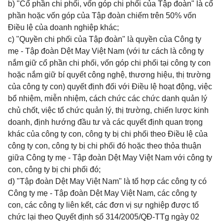
b) "Cổ phần chi phối, vốn góp chi phối của Tập đoàn" là cổ
phần hoặc vốn góp của Tập đoàn chiếm trên 50% vốn
Điều lệ của doanh nghiệp khác;
c) "Quyền chi phối của Tập đoàn" là quyền của Công ty
mẹ - Tập đoàn Dệt May Việt Nam (với tư cách là công ty
nắm giữ cổ phần chi phối, vốn góp chi phối tại công ty con
hoặc nắm giữ bí quyết công nghệ, thương hiệu, thị trường
của công ty con) quyết định đối với Điều lệ hoạt động, việc
bổ nhiệm, miễn nhiệm, cách chức các chức danh quản lý
chủ chốt, việc tổ chức quản lý, thị trường, chiến lược kinh
doanh, định hướng đầu tư và các quyết định quan trọng
khác của công ty con, công ty bị chi phối theo Điều lệ của
công ty con, công ty bị chi phối đó hoặc theo thỏa thuận
giữa Công ty mẹ - Tập đoàn Dệt May Việt Nam với công ty
con, công ty bị chi phối đó;
d) "Tập đoàn Dệt May Việt Nam" là tổ hợp các công ty có
Công ty mẹ - Tập đoàn Dệt May Việt Nam, các công ty
con, các công ty liên kết, các đơn vị sự nghiệp được tổ
chức lại theo Quyết định số 314/2005/QĐ-TTg ngày 02