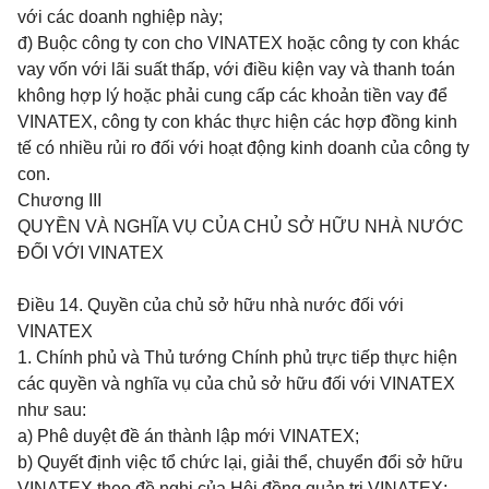
với các doanh nghiệp này;
đ) Buộc công ty con cho VINATEX hoặc công ty con khác
vay vốn với lãi suất thấp, với điều kiện vay và thanh toán
không hợp lý hoặc phải cung cấp các khoản tiền vay để
VINATEX, công ty con khác thực hiện các hợp đồng kinh
tế có nhiều rủi ro đối với hoạt động kinh doanh của công ty
con.
Chương III
QUYỀN VÀ NGHĨA VỤ CỦA CHỦ SỞ HỮU NHÀ NƯỚC
ĐỐI VỚI VINATEX
Điều 14.
Quyền của chủ sở hữu nhà nước đối với
VINATEX
1. Chính phủ và Thủ tướng Chính phủ trực tiếp thực hiện
các quyền và nghĩa vụ của chủ sở hữu đối với VINATEX
như sau:
a) Phê duyệt đề án thành lập mới VINATEX;
b) Quyết định việc tổ chức lại, giải thể, chuyển đổi sở hữu
VINATEX theo đề nghị của Hội đồng quản trị VINATEX;