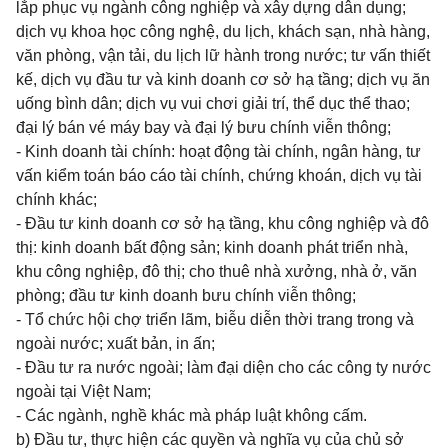
lắp phục vụ ngành công nghiệp và xây dựng dân dụng;
dịch vụ khoa học công nghệ, du lịch, khách sạn, nhà hàng,
văn phòng, vận tải, du lịch lữ hành trong nước; tư vấn thiết
kế, dịch vụ đầu tư và kinh doanh cơ sở hạ tầng; dịch vụ ăn
uống bình dân; dịch vụ vui chơi giải trí, thể dục thể thao;
đại lý bán vé máy bay và đại lý bưu chính viễn thông;
- Kinh doanh tài chính: hoạt động tài chính, ngân hàng, tư
vấn kiểm toán báo cáo tài chính, chứng khoán, dịch vụ tài
chính khác;
- Đầu tư kinh doanh cơ sở hạ tầng, khu công nghiệp và đô
thị: kinh doanh bất động sản; kinh doanh phát triển nhà,
khu công nghiệp, đô thị; cho thuê nhà xưởng, nhà ở, văn
phòng; đầu tư kinh doanh bưu chính viễn thông;
- Tổ chức hội chợ triển lãm, biễu diễn thời trang trong và
ngoài nước; xuất bản, in ấn;
- Đầu tư ra nước ngoài; làm đại diện cho các công ty nước
ngoài tại Việt Nam;
- Các ngành, nghề khác mà pháp luật không cấm.
b) Đầu tư, thực hiện các quyền và nghĩa vụ của chủ sở