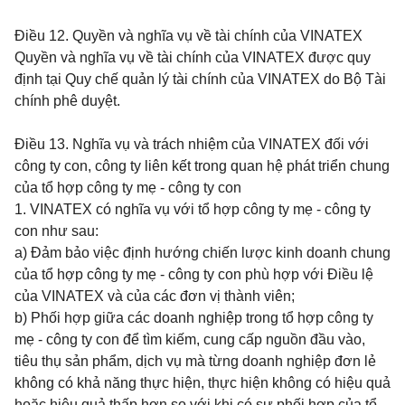
Điều 12.
Quyền và nghĩa vụ về tài chính của VINATEX
Quyền và nghĩa vụ về tài chính của VINATEX được quy
định tại Quy chế
quản lý tài chính của VINATEX do Bộ Tài
chính phê duyệt.
Điều 13.
Nghĩa vụ và trách nhiệm của VINATEX đối với
công ty con, công ty liên kết trong quan hệ phát triển chung
của tổ hợp công ty mẹ - công ty con
1. VINATEX có nghĩa vụ với tổ hợp công ty mẹ - công ty
con như sau:
a) Đảm bảo việc định hướng chiến lược kinh doanh chung
của tổ hợp công ty mẹ - công ty con phù hợp với Điều lệ
của VINATEX và của các đơn vị thành viên;
b) Phối hợp giữa các doanh nghiệp trong tổ hợp công ty
mẹ - công ty con để tìm kiếm, cung cấp nguồn đầu vào,
tiêu thụ sản phẩm, dịch vụ mà từng doanh nghiệp đơn lẻ
không có khả năng thực hiện, thực hiện không có hiệu quả
hoặc hiệu quả thấp hơn so với khi có sự phối hợp của tổ