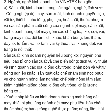
2. Ngành, nghề kinh doanh của VINATEX bao gồm:
a) Sản xuất, kinh doanh trong các ngành, nghề, lĩnh vực:
- Công nghiệp dệt may: sản xuất, kinh doanh nguyên liệu,
vật tư, thiết bị, phụ tùng, phụ liệu, hoá chất, thuốc nhuộm
và các sản phẩm cuối cùng của ngành dệt may; sản xuất,
kinh doanh hàng dệt may gồm các chủng loại xơ, sợi, vải,
hàng may mặc, dệt kim, chỉ khâu, khăn bông, len, thảm,
đay tơ, tơ tằm, vải tơ tằm, vải kỹ thuật, vải không dệt, vải
trang trí nội thất;
Sản xuất, kinh doanh nguyên liệu bông xơ; nguyên phụ
liệu, bao bì cho sản xuất và chế biến bông; dịch vụ kỹ thuật
và kinh doanh các loại giống cây trồng, phân bón và vật tư
nông nghiệp khác; sản xuất các chế phẩm sinh học phục
vụ cho ngành nông lâm nghiệp; chế biến nông lâm sản;
kiểm nghiệm giống bông, giống cây trồng, chất lượng
bông xơ…
- Xuất nhập khẩu và kinh doanh thương mại: hàng dệt
may, thiết bị phụ tùng ngành dệt may; phụ liệu, hóa chất,
thuốc nhuộm; hàng công nghệ thực phẩm; nông, lâm, hải