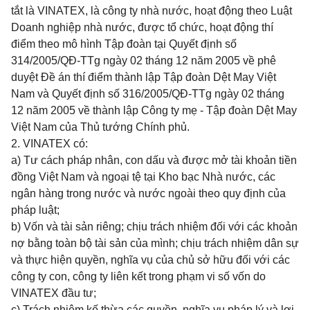
tắt là VINATEX, là công ty nhà nước, hoạt động theo Luật
Doanh nghiệp nhà nước, được tổ chức, hoạt động thí
điểm theo mô hình Tập đoàn tại Quyết định số
314/2005/QĐ-TTg ngày 02 tháng 12 năm 2005 về phê
duyệt Đề án thí điểm thành lập Tập đoàn Dệt May Việt
Nam và Quyết định số 316/2005/QĐ-TTg ngày 02 tháng
12 năm 2005 về thành lập Công ty mẹ - Tập đoàn Dệt May
Việt Nam của Thủ tướng Chính phủ.
2. VINATEX có:
a) Tư cách pháp nhân, con dấu và được mở tài khoản tiền
đồng Việt Nam và ngoại tệ tại Kho bạc Nhà nước, các
ngân hàng trong nước và nước ngoài theo quy định của
pháp luật;
b) Vốn và tài sản riêng; chịu trách nhiệm đối với các khoản
nợ bằng toàn bộ tài sản của mình; chịu trách nhiệm dân sự
và thực hiện quyền, nghĩa vụ của chủ sở hữu đối với các
công ty con, công ty liên kết trong phạm vi số vốn do
VINATEX đầu tư;
c) Trách nhiệm kế thừa các quyền, nghĩa vụ pháp lý và lợi