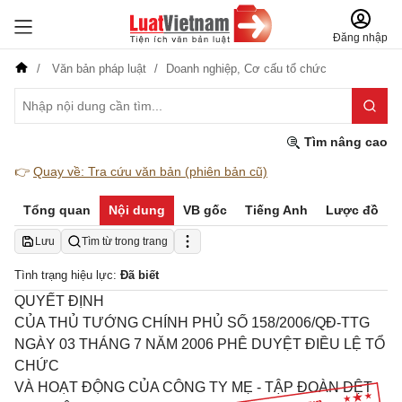
Đăng nhập
Văn bản pháp luật
Doanh nghiệp,
Cơ cấu tổ chức
Tìm nâng cao
👉
Quay về: Tra cứu văn bản (phiên bản cũ)
Tổng quan
Nội dung
VB gốc
Tiếng Anh
Lược đồ
Lưu
Tìm từ trong trang
Tình trạng hiệu lực:
Đã biết
QUYẾT ĐỊNH
CỦA THỦ TƯỚNG CHÍNH PHỦ SỐ 158/2006/QĐ-TTG
NGÀY 03 THÁNG 7 NĂM 2006 PHÊ DUYỆT ĐIỀU LỆ TỔ
CHỨC
VÀ HOẠT ĐỘNG CỦA CÔNG TY MẸ - TẬP ĐOÀN DỆT