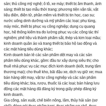
sản; thủ công mỹ nghệ; ô tô, xe máy; thiết bị âm thanh, ánh
sáng; thiết bị tạo mẫu thời trang; phương tiện vận tải, vật
liệu điện, điện tử, phần mềm và thiết bị tin học, cao su;
nước uống dinh dưỡng và mỹ phẩm các loại; phụ tùng,
máy móc, thiết bị phục vụ công nghiệp; dụng cụ quang
học, hệ thống kiểm tra đo lường phục vụ các công tác thí
nghiệm; phế liệu và thành phẩm sắt, thép và kim loại mầu;
kinh doanh quần áo và trang thiết bị bảo hộ lao động và
các mặt hàng tiêu dùng khác;
Kinh doanh bán lẻ các sản phẩm dệt may và các sản
phẩm tiêu dùng khác, gồm: đầu tư xây dựng siêu thị; cho
thuê nhà phục vụ các mục đích kinh doanh (kiốt, trung tâm
thương mại); cho thuê kho, bãi đậu xe, dịch vụ giữ xe; mua
bán hàng dệt may, vật tư công nghiệp và các sản phẩm
tiêu dùng khác; bia, rượu, thuốc lá các loại; bán hàng lưu
động các mặt hàng đã đăng ký trong giấy phép đăng ký
kinh doanh.
Gia công, sản xuất, chế biến nông, lâm, thủy hải sản (sơ
chế); đóng gói thực phẩm tươi, thực phẩm sơ chế, thực