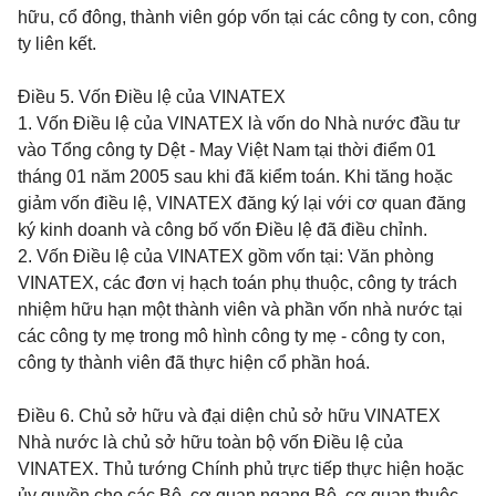
hữu, cổ đông, thành viên góp
vốn tại các công ty con, công
ty liên kết.
Điều 5.
Vốn Điều lệ của VINATEX
1. Vốn Điều lệ của VINATEX
là vốn do Nhà nước đầu tư
vào Tổng công ty Dệt - May Việt Nam tại thời điểm 01
tháng 01 năm 2005 sau khi đã kiểm toán. Khi tăng hoặc
giảm vốn điều lệ, VINATEX đăng ký lại với cơ quan đăng
ký
kinh doanh và công bố vốn Điều lệ đã điều chỉnh.
2. Vốn Điều lệ của VINATEX gồm vốn tại: Văn phòng
VINATEX, các đơn vị hạch toán phụ thuộc, công ty trách
nhiệm hữu hạn một thành viên và phần vốn nhà nước tại
các công ty mẹ trong mô hình công ty mẹ - công ty con,
công ty thành viên đã thực hiện cổ phần hoá.
Điều 6.
Chủ sở hữu và đại diện chủ sở hữu VINATEX
Nhà nước là chủ sở hữu toàn bộ vốn Điều lệ của
VINATEX. Thủ tướng Chính phủ trực tiếp thực hiện hoặc
ủy quyền cho các Bộ, cơ quan ngang Bộ, cơ quan thuộc