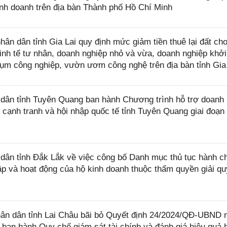
kinh doanh trên địa bàn Thành phố Hồ Chí Minh
 dân tỉnh Gia Lai quy định mức giảm tiền thuê lại đất ch
nh tế tư nhân, doanh nghiệp nhỏ và vừa, doanh nghiệp khởi
cụm công nghiệp, vườn ươm công nghệ trên địa bàn tỉnh Gia
ân tỉnh Tuyên Quang ban hành Chương trình hỗ trợ doanh
 cạnh tranh và hội nhập quốc tế tỉnh Tuyên Quang giai đoạn
ân tỉnh Đắk Lắk về việc công bố Danh mục thủ tục hành c
ập và hoạt động của hộ kinh doanh thuộc thẩm quyền giải qu
n dân tỉnh Lai Châu bãi bỏ Quyết định 24/2024/QĐ-UBND 
 ban hành Quy chế giám sát tài chính và đánh giá hiệu quả 