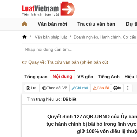
Văn bản mới
Tra cứu văn bản
Dự t
Văn bản pháp luật
Doanh nghiệp,
Hành chính,
Cơ cấu 
👉
Quay về: Tra cứu văn bản (phiên bản cũ)
Nội dung
Tổng quan
VB gốc
Tiếng Anh
Hiệu 
Lưu
Theo dõi VB
Ghi chú
Báo lỗi
In
Tình trạng hiệu lực:
Đã biết
Quyết định 1277/QĐ-UBND của Ủy ban 
tục hành chính bị bãi bỏ trong lĩnh v
giữ 100% vốn điều lệ thu