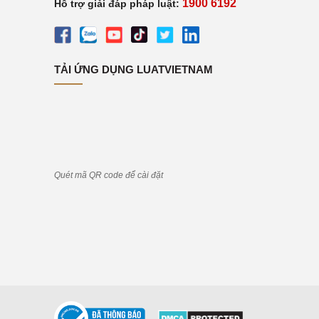
1900 6192
Hỗ trợ giải đáp pháp luật:
TẢI ỨNG DỤNG LUATVIETNAM
Quét mã QR code để cài đặt