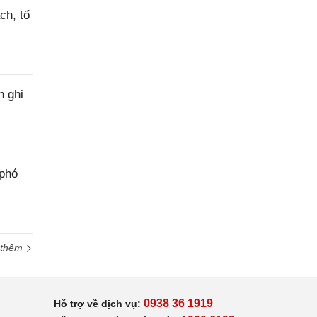
ch, tổ
h ghi
 phó
 thêm
0938 36 1919
Hỗ trợ về dịch vụ: