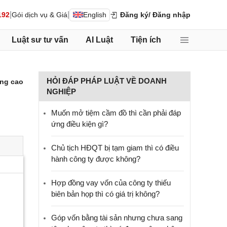
|
|
192
Gói dịch vụ & Giá
English
Đăng ký
/ Đăng nhập
Luật sư tư vấn
AI Luật
Tiện ích
HỎI ĐÁP PHÁP LUẬT VỀ DOANH
ng cao
NGHIỆP
Muốn mở tiệm cầm đồ thì cần phải đáp
ứng điều kiện gì?
Chủ tịch HĐQT bị tạm giam thì có điều
hành công ty được không?
Hợp đồng vay vốn của công ty thiếu
biên bản họp thì có giá trị không?
Góp vốn bằng tài sản nhưng chưa sang