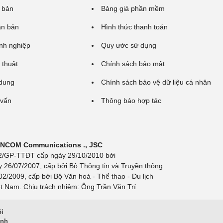
 bản
Bảng giá phần mềm
ăn bản
Hình thức thanh toán
nh nghiệp
Quy ước sử dụng
 thuật
Chính sách bảo mật
 dung
Chính sách bảo vệ dữ liệu cá nhân
 vấn
Thông báo hợp tác
 INCOM Communications ., JSC
 692/GP-TTĐT cấp ngày 29/10/2010 bởi
y 26/07/2007, cấp bởi Bộ Thông tin và Truyền thông
/2009, cấp bởi Bộ Văn hoá - Thể thao - Du lịch
t Nam. Chịu trách nhiệm: Ông Trần Văn Trí
ội
inh