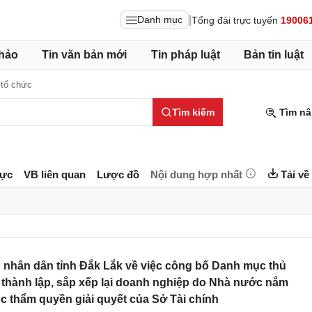
|
Danh mục
Tổng đài trực tuyến
19006
hảo
Tin văn bản mới
Tin pháp luật
Bản tin luật
tổ chức
Tìm kiếm
Tìm nâ
lực
VB liên quan
Lược đồ
Nội dung hợp nhất
Tải về
nhân dân tỉnh Đắk Lắk về việc công bố Danh mục thủ
ực thành lập, sắp xếp lại doanh nghiệp do Nhà nước nắm
ộc thẩm quyền giải quyết của Sở Tài chính