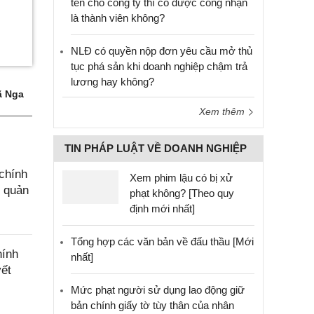
tên cho công ty thì có được công nhận
là thành viên không?
NLĐ có quyền nộp đơn yêu cầu mở thủ
tục phá sản khi doanh nghiệp chậm trả
lương hay không?
 Nga
Xem thêm
TIN PHÁP LUẬT VỀ DOANH NGHIỆP
chính
Xem phim lậu có bị xử
g quản
phạt không? [Theo quy
định mới nhất]
Tổng hợp các văn bản về đấu thầu [Mới
hính
nhất]
yết
Mức phạt người sử dụng lao động giữ
bản chính giấy tờ tùy thân của nhân