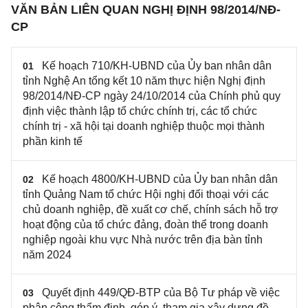
VĂN BẢN LIÊN QUAN NGHỊ ĐỊNH 98/2014/NĐ-
CP
Kế hoạch 710/KH-UBND của Ủy ban nhân dân
01
tỉnh Nghệ An tổng kết 10 năm thực hiện Nghị định
98/2014/NĐ-CP ngày 24/10/2014 của Chính phủ quy
định việc thành lập tổ chức chính trị, các tổ chức
chính trị - xã hội tại doanh nghiệp thuộc mọi thành
phần kinh tế
Kế hoạch 4800/KH-UBND của Ủy ban nhân dân
02
tỉnh Quảng Nam tổ chức Hội nghị đối thoại với các
chủ doanh nghiệp, đề xuất cơ chế, chính sách hỗ trợ
hoạt động của tổ chức đảng, đoàn thể trong doanh
nghiệp ngoài khu vực Nhà nước trên địa bàn tỉnh
năm 2024
Quyết định 449/QĐ-BTP của Bộ Tư pháp về việc
03
phân công thẩm định, góp ý, tham gia xây dựng đề