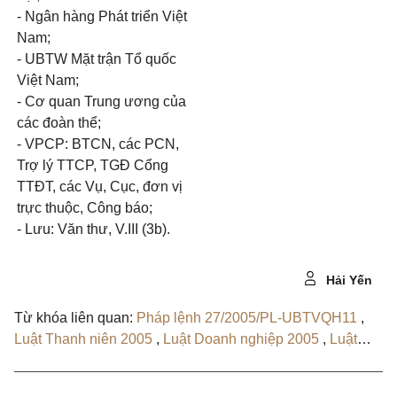
- Ngân hàng Phát triển Việt
Nam;
- UBTW Mặt trận Tổ quốc
Việt Nam;
- Cơ quan Trung ương của
các đoàn thể;
- VPCP: BTCN, các PCN,
Trợ lý TTCP, TGĐ Cổng
TTĐT, các Vụ, Cục, đơn vị
trực thuộc, Công báo;
- Lưu: Văn thư, V.III (3b).
Hải Yến
Từ khóa liên quan:
Pháp lệnh 27/2005/PL-UBTVQH11
,
Luật Thanh niên 2005
,
Luật Doanh nghiệp 2005
,
Luật
Công đoàn 2012
,
Luật Hợp tác xã 2012