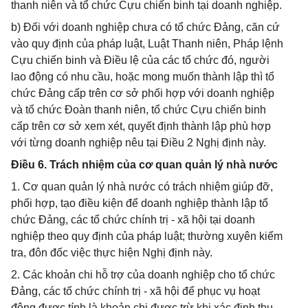
thanh niên và tổ chức Cựu chiến binh tại doanh nghiệp.
b) Đối với doanh nghiệp chưa có tổ chức Đảng, căn cứ
vào quy định của pháp luật, Luật Thanh niên, Pháp lệnh
Cựu chiến binh và Điều lệ của các tổ chức đó, người
lao động có nhu cầu, hoặc mong muốn thành lập thì tổ
chức Đảng cấp trên cơ sở phối hợp với doanh nghiệp
và tổ chức Đoàn thanh niên, tổ chức Cựu chiến binh
cấp trên cơ sở xem xét, quyết định thành lập phù hợp
với từng doanh nghiệp nêu tại Điều 2 Nghị định này.
Điều 6. Trách nhiệm của cơ quan quản lý nhà nước
1. Cơ quan quản lý nhà nước có trách nhiệm giúp đỡ,
phối hợp, tạo điều kiện để doanh nghiệp thành lập tổ
chức Đảng, các tổ chức chính trị - xã hội tại doanh
nghiệp theo quy định của pháp luật; thường xuyên kiểm
tra, đôn đốc việc thực hiện Nghị định này.
2. Các khoản chi hỗ trợ của doanh nghiệp cho tổ chức
Đảng, các tổ chức chính trị - xã hội để phục vụ hoạt
động được tính là khoản chi được trừ khi xác định thu