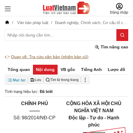
Đăng nhập
Văn bản pháp luật
Doanh nghiệp,
Chính sách,
Cơ cấu tổ chức
Tìm nâng cao
👉
Quay về: Tra cứu văn bản (phiên bản cũ)
Tổng quan
Nội dung
VB gốc
Tiếng Anh
Lược đồ
Lưu
Tìm từ trong trang
Mục lục
Tình trạng hiệu lực:
Đã biết
CHÍNH PHỦ
CỘNG HÒA XÃ HỘI CHỦ
-------
NGHĨA VIỆT NAM
Số: 98/2014/NĐ-CP
Độc lập - Tự do - Hạnh
phúc
---------------