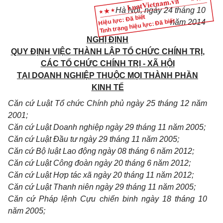
Hà Nội, ngày 24 tháng 10
Hiệu lực: Đã biết
Tình trạng hiệu lực: Đã biết
năm 2014
NGHỊ ĐỊNH
QUY ĐỊNH VIỆC THÀNH LẬP TỔ CHỨC CHÍNH TRỊ,
CÁC TỔ CHỨC CHÍNH TRỊ - XÃ HỘI
TẠI DOANH NGHIỆP THUỘC MỌI THÀNH PHẦN
KINH TẾ
Căn cứ Luật Tổ chức Chính phủ ngày 25 tháng 12 năm
2001;
Căn cứ Luật Doanh nghiệp ngày 29 tháng 11 năm 2005;
Căn cứ Luật Đầu tư ngày 29 tháng 11 năm 2005;
Căn cứ Bộ luật Lao động ngày 08 tháng 6 năm 2012;
Căn cứ Luật Công đoàn ngày 20 tháng 6 năm 2012;
Căn cứ Luật Hợp tác xã ngày 20 tháng 11 năm 2012;
Căn cứ Luật Thanh niên ngày 29 tháng 11 năm 2005;
Căn cứ Pháp lệnh Cựu chiến binh ngày 18 tháng 10
năm 2005;