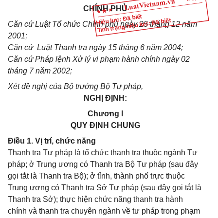
CHÍNH PHỦ
Hiệu lực: Đã biết
Tình trạng hiệu lực: Đã biết
Căn cứ Luật Tổ chức Chính phủ ngày 25 tháng 12 năm
2001;
Căn cứ Luật Thanh tra ngày 15 tháng 6 năm 2004;
Căn cứ Pháp lệnh Xử lý vi phạm hành chính ngày 02
tháng 7 năm 2002;
Xét đề nghị của Bộ trưởng Bộ Tư pháp,
NGHỊ ĐỊNH:
Chương I
QUY ĐỊNH CHUNG
Điều 1. Vị trí, chức năng
Thanh tra Tư pháp là tổ chức thanh tra thuộc ngành Tư
pháp; ở Trung ương có Thanh tra Bộ Tư pháp (sau đây
gọi tắt là Thanh tra Bộ); ở tỉnh, thành phố trực thuộc
Trung ương có Thanh tra Sở Tư pháp (sau đây gọi tắt là
Thanh tra Sở); thực hiện chức năng thanh tra hành
chính và thanh tra chuyên ngành về tư pháp trong phạm