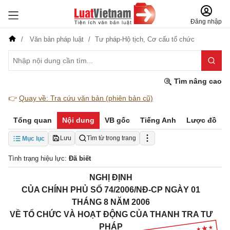
Đăng nhập
Văn bản pháp luật
Tư pháp-Hộ tịch,
Cơ cấu tổ chức
Tìm nâng cao
👉
Quay về: Tra cứu văn bản (phiên bản cũ)
Tổng quan
Nội dung
VB gốc
Tiếng Anh
Lược đồ
Lưu
Tìm từ trong trang
Mục lục
Tình trạng hiệu lực:
Đã biết
NGHỊ ĐỊNH
CỦA CHÍNH PHỦ SỐ 74/2006/NĐ-CP NGÀY 01
THÁNG 8 NĂM 2006
VỀ TỔ CHỨC VÀ HOẠT ĐỘNG CỦA THANH TRA TƯ
PHÁP