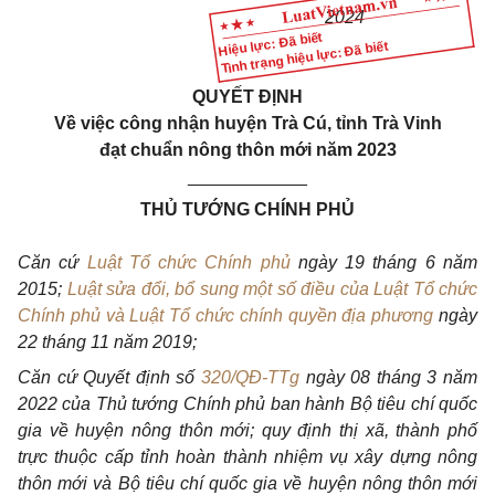
2024
Hiệu lực: Đã biết
Tình trạng hiệu lực: Đã biết
QUYẾT ĐỊNH
Về việc công nhận huyện Trà Cú, tỉnh Trà Vinh
đạt chuẩn nông thôn mới năm 2023
____________
THỦ TƯỚNG CHÍNH PHỦ
Căn cứ
Luật Tổ chức Chính phủ
ngày 19 tháng 6 năm
2015;
Luật sửa đổi, bổ sung một số điều của Luật Tổ chức
Chính phủ và Luật Tổ chức chính quyền địa phương
ngày
22 tháng
11
năm 2019;
Căn cứ Quy
ế
t định số
320/QĐ-TTg
ngày 08 th
á
ng 3 năm
2022 của Thủ tướng Ch
í
nh phủ ban hành Bộ tiêu
chí
quốc
gia về huyện nông thôn mới; quy định thị xã, thành phố
trực thuộc c
ấ
p tỉnh hoàn thành nhiệm vụ
xây
dựng nông
thôn mới và Bộ tiêu
chí
quốc gia về huyện n
ô
ng thôn mới