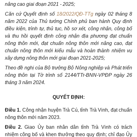
nâng cao giai đoạn 2021 - 2025;
Căn cứ Quyết định
số
18/2022/QĐ-TTg
ngày 02 th
á
ng 8
năm 2022 của Thủ tướng Chính phủ ban hành Quy định
điều kiện,
trình
tự, thủ tục, hồ sơ xét, công nhận, công bố
và thu hồi quyết định công nhận địa phương đạt chuẩn
nông thôn mới, đạt chuẩn nông thôn mới nâng cao, đạt
chuẩn nông thôn mới kiểu m
ẫ
u và hoàn thành nhiệm vụ
xây dựng nông thôn mới giai đoạn 2021-2025;
Theo đề nghị của Bộ trưởng Bộ Nông nghiệp và Phát triển
nông thôn tại Tờ trình
số
2144/TTr-BNN-VPĐP ngày 26
tháng 3 năm 2024.
QUYẾT ĐỊNH:
Điều 1.
Công nhận huyện Trà Cú, tỉnh Trà Vinh, đạt chuẩn
nông thôn mới năm 2023
.
Điều 2.
Giao Ủy ban nhân dân tỉnh Trà Vinh có trách
nhiệm công bố và khen thưởng theo quy định; chỉ đạo Ủy