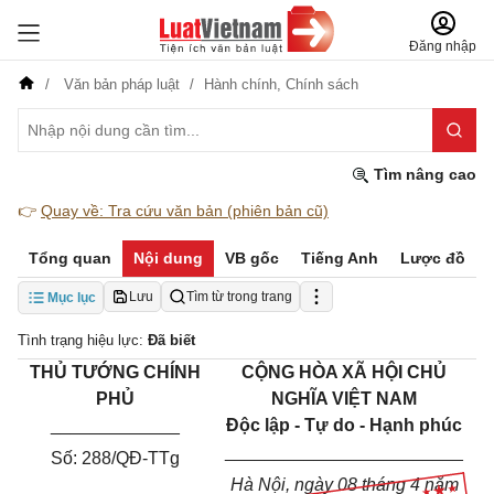
Đăng nhập
Văn bản pháp luật
Hành chính,
Chính sách
Tìm nâng cao
👉
Quay về: Tra cứu văn bản (phiên bản cũ)
Tổng quan
Nội dung
VB gốc
Tiếng Anh
Lược đồ
Lưu
Tìm từ trong trang
Mục lục
Tình trạng hiệu lực:
Đã biết
THỦ TƯỚNG
CHÍNH
CỘNG HÒA XÃ HỘI CHỦ
PHỦ
NGHĨA VIỆT NAM
_____________
Độc lập - Tự do - Hạnh phúc
________________________
Số:
288/QĐ-TTg
Hà Nội, ngày
08
tháng
4
năm