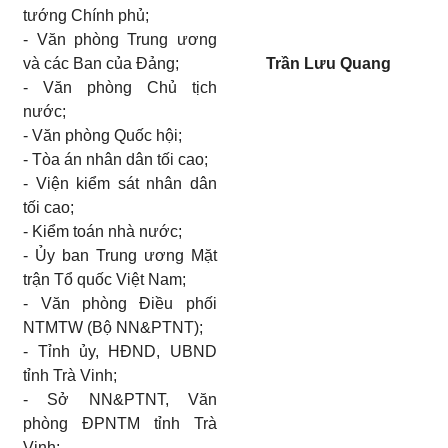
tướng Chính phủ;
-
V
ă
n phòng Trung ương
và các Ban của Đảng;
Trần Lưu Quang
-
Văn phòng Chủ tịch
nước;
-
V
ă
n phòng Quốc hội;
-
Tòa án nhân dân tối cao;
-
Viện kiểm sát nhân dân
tối cao;
-
Kiểm toán nhà nước;
-
Ủy ban Trung ương Mặt
trận Tổ quốc Việt Nam;
-
V
ă
n phòng Điều phối
NTMTW (Bộ NN&PTNT);
-
Tỉnh ủy, HĐND, UBND
tỉnh Tr
à
Vinh;
-
Sở NN&PTNT, Văn
phòng ĐPNTM tỉnh Trà
Vinh;