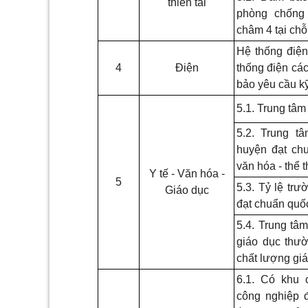
thiên tai
phòng chống 
châm 4 tại chỗ
Hệ thống điện
4
Điện
thống điện cá
bảo yêu cầu kỹ
5.1. Trung tâm
5.2. Trung t
huyện đạt chu
văn hóa - thể t
Y tế - Văn hóa -
5
5.3. Tỷ lệ tr
Giáo dục
đạt chuẩn quốc
5.4. Trung tâ
giáo dục thườ
chất lượng gi
6.1. Có khu 
công nghiệp 