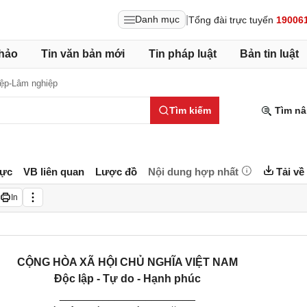
|
Danh mục
Tổng đài trực tuyến
19006
hảo
Tin văn bản mới
Tin pháp luật
Bản tin luật
ệp-Lâm nghiệp
Tìm kiếm
Tìm nâ
lực
VB liên quan
Lược đồ
Nội dung hợp nhất
Tải về
In
CỘNG HÒA XÃ HỘI CHỦ NGHĨA VIỆT NAM
Độc lập - Tự do - Hạnh phúc
______________________