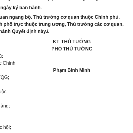
ừ ngày ký ban hành.
quan ngang bộ, Thủ trưởng cơ quan thuộc Chính phủ,
nh phố trực thuộc trung ương, Thủ trưởng các cơ quan,
 hành Quyết định này./.
KT. THỦ TƯỚNG
PHÓ THỦ TƯỚNG
ủ
;
[daky]
c Chính
Phạm Bình Minh
TQG;
uộc
Đảng;
c hội;