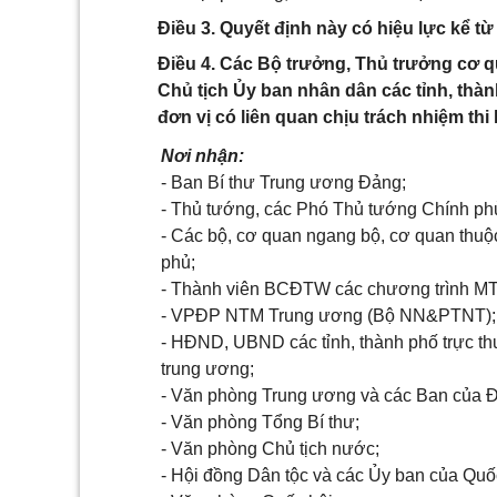
Điều 3. Quyết định này có hiệu lực kể t
Điều 4. Các Bộ trưởng, Thủ trưởng cơ 
Chủ tịch Ủy ban nhân dân các tỉnh, thà
đơn vị có liên quan chịu trách nhiệm thi
Nơi nhận:
-
Ban Bí thư Trung ương Đảng;
-
Thủ tướng
, các
Phó Thủ tướng
Chính ph
- Các
b
ộ, cơ quan ngang
b
ộ, cơ quan thuộ
phủ;
- Thành viên BCĐTW
các c
hương trình M
- VPĐP NTM Trung ương (Bộ NN&PTNT);
- HĐND, UBND các tỉnh, thành phố trực th
trung ương
;
- Văn phòng Trung ương và các Ban của 
- Văn phòng Tổng Bí thư;
- Văn phòng Chủ tịch nước;
- Hội đồng Dân tộc và các Ủy ban của Quố