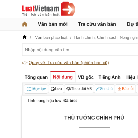
Văn bản mới
Tra cứu văn bản
Dự t
Văn bản pháp luật
Hành chính,
Chính sách,
Nông nghi
👉
Quay về: Tra cứu văn bản (phiên bản cũ)
Nội dung
Tổng quan
VB gốc
Tiếng Anh
Hiệu 
Lưu
Theo dõi VB
Ghi chú
Báo lỗi
Mục lục
Tình trạng hiệu lực:
Đã biết
THỦ TƯỚNG CHÍNH PHỦ
___________