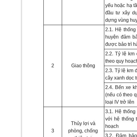
yếu hoặc hạ tầ
đầu tư xây d
dựng vùng huy
2.1. Hệ thống
huyện đảm bảo
được bảo trì 
2.2. Tỷ lệ km
theo quy hoạc
2
Giao thông
2.3. Tỷ lệ km
cây xanh dọc 
2.4. Bến xe k
(nếu có theo q
loại IV trở lên
3.1. Hệ thống 
với hệ thống 
Thủy lợi và
hoạch
3
phòng, chống
3.2. Đảm bả