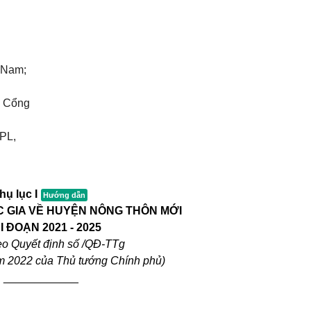
t Nam;
Đ Cổng
 PL,
hụ lục I
C GIA VỀ HUYỆN NÔNG THÔN MỚI
I ĐOẠN 2021 - 2025
eo Quyết định số /QĐ-TTg
m 2022 của Thủ tướng Chính phủ
)
____________