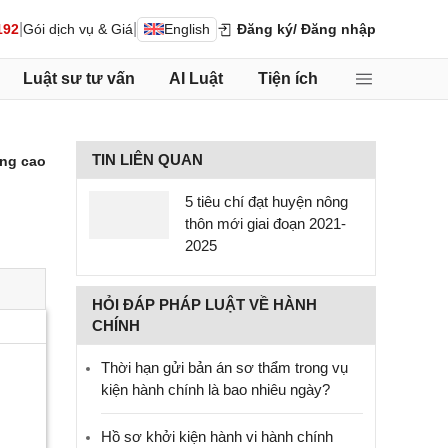
|
|
192
Gói dịch vụ & Giá
English
Đăng ký
/ Đăng nhập
Luật sư tư vấn
AI Luật
Tiện ích
TIN LIÊN QUAN
ng cao
5 tiêu chí đạt huyện nông
thôn mới giai đoạn 2021-
2025
HỎI ĐÁP PHÁP LUẬT VỀ HÀNH
CHÍNH
Thời hạn gửi bản án sơ thẩm trong vụ
kiện hành chính là bao nhiêu ngày?
Hồ sơ khởi kiện hành vi hành chính