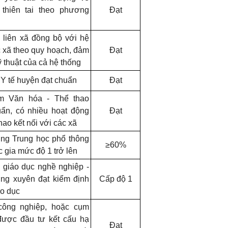
thiên tai theo phương
Đạt
 liên xã đồng bộ với hệ
c xã theo quy hoạch, đảm
Đạt
 thuật của cả hệ thống
 Y tế huyện đạt chuẩn
Đạt
âm Văn hóa - Thể thao
ẩn, có nhiều hoạt động
Đạt
hao kết nối với các xã
ường Trung học phổ thông
≥60%
 gia mức độ 1 trở lên
m giáo dục nghề nghiệp -
ng xuyên đạt kiểm định
Cấp độ 1
áo dục
công nghiệp, hoặc cụm
được đầu tư kết cấu hạ
Đạt