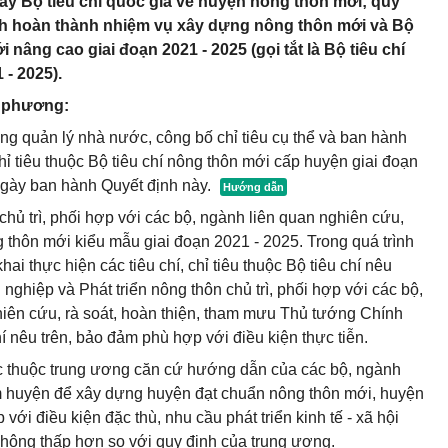
ày Bộ tiêu chí quốc gia về huyện nông thôn mới; quy
tỉnh hoàn thành nhiệm vụ xây dựng nông thôn mới và Bộ
 nâng cao giai đoạn 2021 - 2025 (gọi tắt là Bộ tiêu chí
- 2025).
a phương:
ng quản lý nhà nước, công bố chỉ tiêu cụ thể và ban hành
hỉ tiêu thuộc Bộ tiêu chí nông thôn mới cấp huyện giai đoạn
 ngày ban hành Quyết định này.
chủ trì, phối hợp với các bộ, ngành liên quan nghiên cứu,
thôn mới kiểu mẫu giai đoạn 2021 - 2025. Trong quá trình
i thực hiện các tiêu chí, chỉ tiêu thuộc Bộ tiêu chí nêu
nghiệp và Phát triển nông thôn chủ trì, phối hợp với các bộ,
hiên cứu, rà soát, hoàn thiện, tham mưu Thủ tướng Chính
í nêu trên, bảo đảm phù hợp với điều kiện thực tiễn.
ực thuộc trung ương căn cứ hướng dẫn của các bộ, ngành
óm huyện để xây dựng huyện đạt chuẩn nông thôn mới, huyện
ới điều kiện đặc thù, nhu cầu phát triển kinh tế - xã hội
ông thấp hơn so với quy định của trung ương.