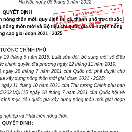
Hà Nội, ngày 08 tháng 3 năm 2022
QUYẾT ĐỊNH
n nông thôn mới; quy định thị xã, thành phố trực thuộc
Hiệu lực: Đã biết
Tình trạng hiệu lực: Đã biết
 nông thôn mới và Bộ tiêu chí quốc gia về huyện nông
ng cao giai đoạn 2021 - 2025
____________
 TƯỚNG CHÍNH PHỦ
 19 tháng 6 năm 2015; Luật sửa đổi, bổ sung một số điều
ức chính quyền địa phương ngày 22 tháng 11 năm 2019;
15
ngày 28 tháng 7 năm 2021
của Quốc hội phê duyệt chủ
gia xây dựng nông thôn mới giai đoạn 2021 - 2025;
 ngày 11 tháng 10 năm 2021 của Thủ
tướng Chính phủ ban
 25/2021/QH15 ngày 2
8 tháng 7 năm 2021 của Quốc hội về
trình mục tiêu quốc gia xây dựng nông thôn mới giai đoạn
 nghiệp và Phát triển nông thôn.
QUYẾT ĐỊNH: