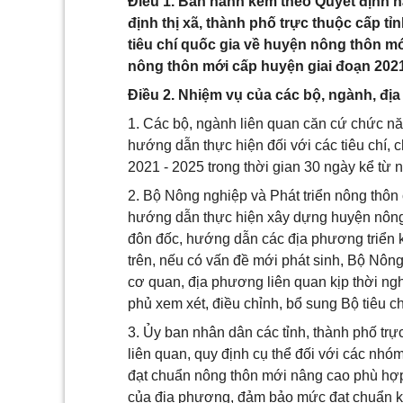
Điều 1. Ban hành kèm theo Quyết định n
định thị xã, thành phố trực thuộc cấp 
tiêu chí quốc gia về huyện nông thôn mới
nông thôn mới cấp huyện giai đoạn 2021 
Điều 2. Nhiệm vụ của các bộ, ngành, đị
1. Các bộ, ngành liên quan căn cứ chức nă
hướng dẫn thực hiện đối với các tiêu chí, c
2021 - 2025 trong thời gian 30 ngày kể từ
2. Bộ Nông nghiệp và Phát triển nông thôn 
hướng dẫn thực hiện xây dựng huyện nông 
đôn đốc, hướng dẫn các địa phương triển kha
trên, nếu có vấn đề mới phát sinh, Bộ Nông 
cơ quan, địa phương liên quan kịp thời ng
phủ xem xét, điều chỉnh, bổ sung Bộ tiêu ch
3. Ủy ban nhân dân các tỉnh, thành phố tr
liên quan, quy định cụ thể đối với các nh
đạt chuẩn nông thôn mới nâng cao phù hợp v
của địa phương, đảm bảo mức đạt chuẩn kh