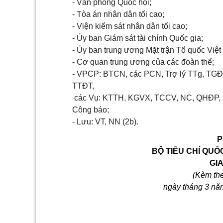
- Văn phòng Quốc hội;
- Tòa án
n
hân dân tối cao;
- Viện
k
iểm sát
n
hân dân tối cao;
- Ủy ban Giám sát tài chính
Q
uốc gia;
- Ủy ban
t
rung ương Mặt trận Tổ quốc Việ
- Cơ quan
t
rung ương của các
đoàn thể
;
- VPCP: BTCN, các PCN, Trợ lý TT
g
, TG
TTĐT,
các Vụ: KTTH, KGVX, TCCV, NC,
QHĐP
,
Công báo;
- Lưu: V
T
, NN (
2
b).
P
BỘ TIÊU CHÍ QUỐ
GIA
(Kèm th
ngày tháng 3 nă