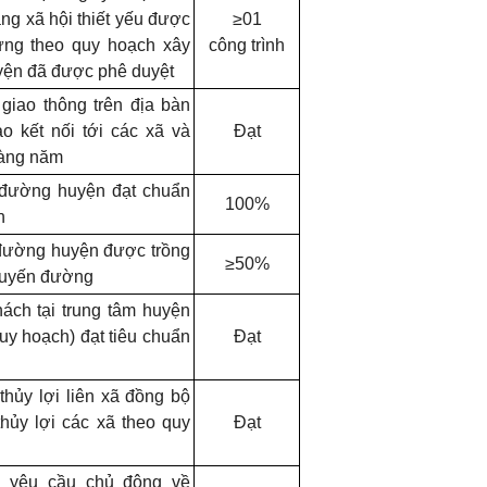
ng xã hội thiết yếu được
≥01
ựng theo quy hoạch xây
công trình
ện đã được phê duyệt
 giao thông trên địa bàn
 kết nối tới các xã và
Đạt
hàng năm
 đường huyện đạt chuẩn
100%
h
 đường huyện được trồng
≥50%
tuyến đường
hách tại trung tâm huyện
uy hoạch) đạt tiêu chuẩn
Đạt
thủy lợi liên xã đồng bộ
thủy lợi các xã theo quy
Đạt
o yêu cầu chủ động về