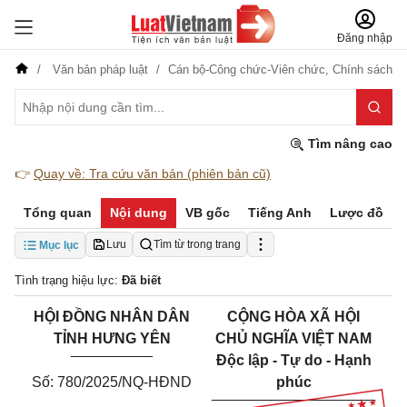
Đăng nhập
Văn bản pháp luật
Cán bộ-Công chức-Viên chức,
Chính sách
Tìm nâng cao
👉
Quay về: Tra cứu văn bản (phiên bản cũ)
Tổng quan
Nội dung
VB gốc
Tiếng Anh
Lược đồ
Lưu
Tìm từ trong trang
Mục lục
Tình trạng hiệu lực:
Đã biết
HỘI ĐỒNG NHÂN DÂN
CỘNG HÒA XÃ HỘI
TỈNH HƯNG YÊN
CHỦ NGHĨA VIỆT NAM
__________
Độc lập - Tự do - Hạnh
Số: 780/2025/NQ-HĐND
phúc
____________________