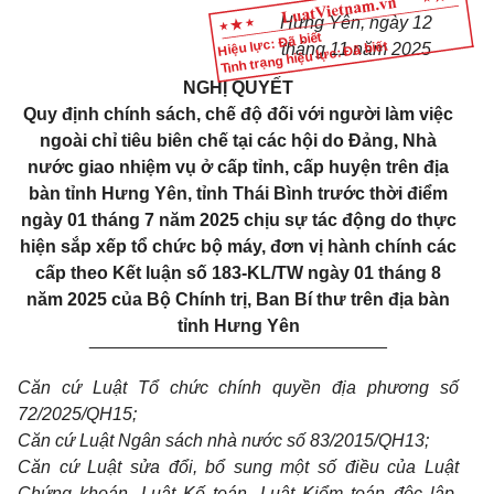
Hưng Yên, ngày 12
Hiệu lực: Đã biết
Tình trạng hiệu lực: Đã biết
tháng 11 năm 2025
NGHỊ QUYẾT
Quy định chính sách, chế độ đối với người làm việc
ngoài chỉ tiêu biên chế tại các hội do Đảng, Nhà
nước giao nhiệm vụ ở cấp tỉnh, cấp huyện trên địa
bàn tỉnh Hưng Yên, tỉnh Thái Bình trước thời điểm
ngày 01 tháng 7 năm 2025 chịu sự tác động do thực
hiện sắp xếp tổ chức bộ máy, đơn vị hành chính các
cấp theo Kết luận số 183-KL/TW ngày 01 tháng 8
năm 2025 của Bộ Chính trị, Ban Bí thư trên địa bàn
tỉnh Hưng Yên
______________________________
Căn cứ Luật Tổ chức chính quyền địa phương số
72/2025/QH15;
Căn cứ Luật Ngân sách nhà nước số 83/2015/QH13;
Căn cứ Luật sửa đổi, bổ sung một số điều của Luật
Chứng khoán, Luật Kế toán, Luật Kiểm toán độc lập,