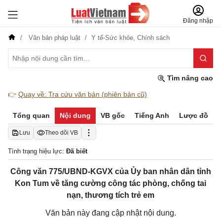
Đăng nhập
Văn bản pháp luật
Y tế-Sức khỏe,
Chính sách
Tìm nâng cao
👉
Quay về: Tra cứu văn bản (phiên bản cũ)
Tổng quan
Nội dung
VB gốc
Tiếng Anh
Lược đồ
Lưu
Theo dõi VB
Tình trạng hiệu lực:
Đã biết
Công văn 775/UBND-KGVX của Ủy ban nhân dân tỉnh
Kon Tum về tăng cường công tác phòng, chống tai
nạn, thương tích trẻ em
Văn bản này đang cập nhật nội dung.