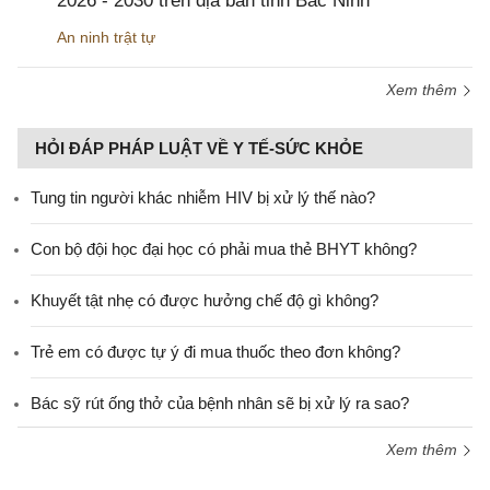
2026 - 2030 trên địa bàn tỉnh Bắc Ninh
An ninh trật tự
Xem thêm
HỎI ĐÁP PHÁP LUẬT VỀ Y TẾ-SỨC KHỎE
Tung tin người khác nhiễm HIV bị xử lý thế nào?
Con bộ đội học đại học có phải mua thẻ BHYT không?
Khuyết tật nhẹ có được hưởng chế độ gì không?
Trẻ em có được tự ý đi mua thuốc theo đơn không?
Bác sỹ rút ống thở của bệnh nhân sẽ bị xử lý ra sao?
Xem thêm