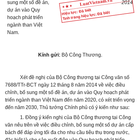
sung một số đề án,
2014
dự án vào Quy
Hiệu lực: Đã biết
Tình trạng hiệu lực: Đã biết
hoạch phát triển
ngành than Việt
Nam.
Kính gửi:
Bộ Công Thương.
Xét đề nghị của Bộ Công thương tại Công văn số
7688/TTr-BCT ngày 12 tháng 8 năm 2014 về việc điều
chỉnh, bổ sung một số đề án, dự án vào Quy hoạch phát
triển ngành than Việt Nam đến năm 2020, có xét triển vọng
đến năm 2030, Thủ tướng Chính phủ có ý kiến như sau:
1. Đồng ý kiến nghị của Bộ Công thương tại Công
văn nêu trên về việc điều chỉnh, bổ sung một số dự án cấp
bách để đáp ứng tối đa cho nhu cầu tiêu thụ trong nước,
đặc biệt là cho sản xuất điện vào Quy hoạch phát triển