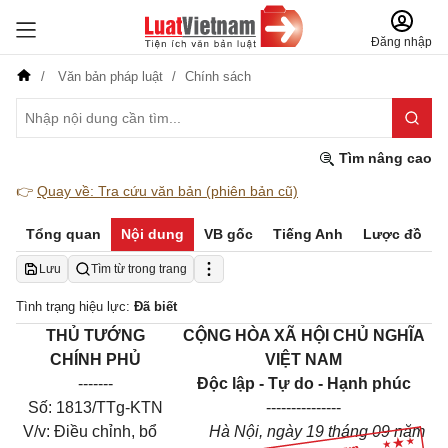
Đăng nhập
Văn bản pháp luật
Chính sách
Tìm nâng cao
👉
Quay về: Tra cứu văn bản (phiên bản cũ)
Tổng quan
Nội dung
VB gốc
Tiếng Anh
Lược đồ
Lưu
Tìm từ trong trang
Tình trạng hiệu lực:
Đã biết
THỦ TƯỚNG
CỘNG HÒA XÃ HỘI CHỦ NGHĨA
CHÍNH PHỦ
VIỆT NAM
-------
Độc lập - Tự do - Hạnh phúc
Số: 1813/TTg-KTN
---------------
V/v: Điều chỉnh, bổ
Hà Nội, ngày 19 tháng 09 năm