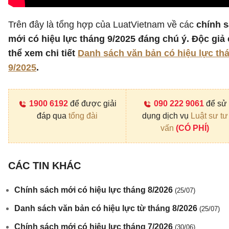
Trên đây là tổng hợp của LuatVietnam về các
chính 
mới có hiệu lực tháng 9/2025 đáng chú ý. Độc giả
thể xem chi tiết
Danh sách văn bản có hiệu lực th
9/2025
.
1900 6192
để được giải
090 222 9061
để sử
đáp qua
tổng đài
dụng dịch vụ
Luật sư tư
vấn
(CÓ PHÍ)
CÁC TIN KHÁC
Chính sách mới có hiệu lực tháng 8/2026
(25/07)
Danh sách văn bản có hiệu lực từ tháng 8/2026
(25/07)
Chính sách mới có hiệu lực tháng 7/2026
(30/06)