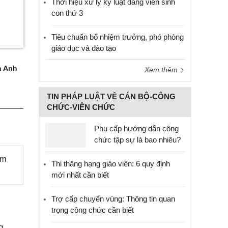
Thời hiệu xử lý kỷ luật đảng viên sinh
con thứ 3
Tiêu chuẩn bổ nhiệm trưởng, phó phòng
giáo dục và đào tạo
 Anh
Xem thêm
TIN PHÁP LUẬT VỀ CÁN BỘ-CÔNG
CHỨC-VIÊN CHỨC
Phụ cấp hướng dẫn công
chức tập sự là bao nhiêu?
àm
Thi thăng hạng giáo viên: 6 quy định
mới nhất cần biết
Trợ cấp chuyển vùng: Thông tin quan
trọng công chức cần biết
g