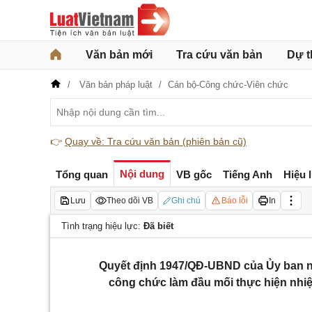
Văn bản mới
Tra cứu văn bản
Dự t
Văn bản pháp luật
Cán bộ-Công chức-Viên chức
👉
Quay về: Tra cứu văn bản (phiên bản cũ)
Nội dung
Tổng quan
VB gốc
Tiếng Anh
Hiệu 
Lưu
Theo dõi VB
Ghi chú
Báo lỗi
In
Tình trạng hiệu lực:
Đã biết
Quyết định 1947/QĐ-UBND của Ủy ban nh
công chức làm đầu mối thực hiện nhiệ