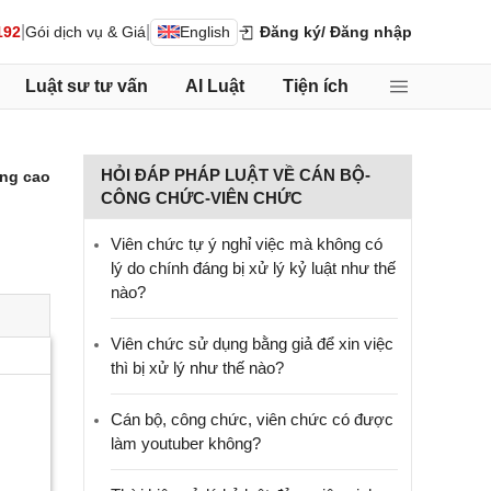
|
|
192
Gói dịch vụ & Giá
English
Đăng ký
/ Đăng nhập
Luật sư tư vấn
AI Luật
Tiện ích
HỎI ĐÁP PHÁP LUẬT VỀ CÁN BỘ-
ng cao
CÔNG CHỨC-VIÊN CHỨC
Viên chức tự ý nghỉ việc mà không có
lý do chính đáng bị xử lý kỷ luật như thế
nào?
Viên chức sử dụng bằng giả để xin việc
thì bị xử lý như thế nào?
Cán bộ, công chức, viên chức có được
làm youtuber không?