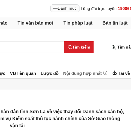
|
Danh mục
Tổng đài trực tuyến
19006
hảo
Tin văn bản mới
Tin pháp luật
Bản tin luật
Tìm kiếm
Tìm nâ
lực
VB liên quan
Lược đồ
Nội dung hợp nhất
Tải về
ân dân tỉnh Sơn La về việc thay đổi Danh sách cán bộ,
m vụ Kiểm soát thủ tục hành chính của Sở Giao thông
vận tải