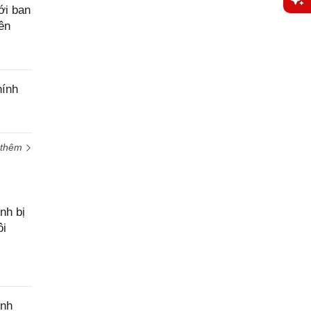
ới ban
Yêu
iên
cầu
hỗ trợ
hính
 thêm
nh bị
ôi
ính