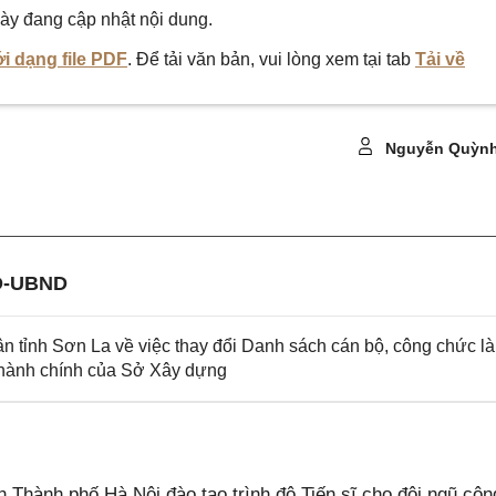
ày đang cập nhật nội dung.
i dạng file PDF
. Để tải văn bản, vui lòng xem tại tab
Tải về
Nguyễn Quỳnh
Đ-UBND
tỉnh Sơn La về việc thay đổi Danh sách cán bộ, công chức l
c hành chính của Sở Xây dựng
hành phố Hà Nội đào tạo trình độ Tiến sĩ cho đội ngũ côn