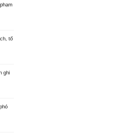
c phạm
ch, tổ
h ghi
 phó