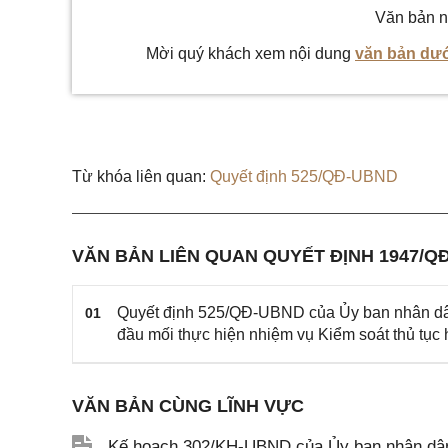
Văn bản n
Mời quý khách xem nội dung
văn bản dướ
Từ khóa liên quan:
Quyết định 525/QĐ-UBND
VĂN BẢN LIÊN QUAN QUYẾT ĐỊNH 1947/Q
Quyết định 525/QĐ-UBND của Ủy ban nhân dân 
01
đầu mối thực hiện nhiệm vụ Kiểm soát thủ tụ
VĂN BẢN CÙNG LĨNH VỰC
Kế hoạch 302/KH-UBND của Ủy ban nhân dân T