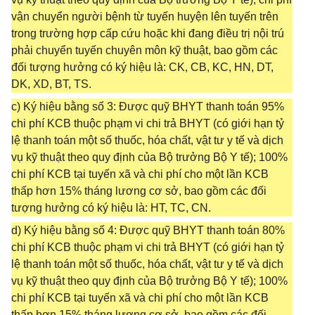
vận chuyển người bệnh từ tuyến huyện lên tuyến trên
trong trường hợp cấp cứu hoặc khi đang điều trị nội trú
phải chuyển tuyến chuyên môn kỹ thuật, bao gồm các
đối tượng hưởng có ký hiệu là: CK, CB, KC, HN, DT,
DK, XD, BT, TS.
c) Ký hiệu bằng số 3: Được quỹ BHYT thanh toán 95%
chi phí KCB thuộc phạm vi chi trả BHYT (có giới hạn tỷ
lệ thanh toán một số thuốc, hóa chất, vật tư y tế và dịch
vụ kỹ thuật theo quy định của Bộ trưởng Bộ Y tế); 100%
chi phí KCB tại tuyến xã và chi phí cho một lần KCB
thấp hơn 15% tháng lương cơ sở, bao gồm các đối
tượng hưởng có ký hiệu là: HT, TC, CN.
d) Ký hiệu bằng số 4: Được quỹ BHYT thanh toán 80%
chi phí KCB thuộc phạm vi chi trả BHYT (có giới hạn tỷ
lệ thanh toán một số thuốc, hóa chất, vật tư y tế và dịch
vụ kỹ thuật theo quy định của Bộ trưởng Bộ Y tế); 100%
chi phí KCB tại tuyến xã và chi phí cho một lần KCB
thấp hơn 15% tháng lương cơ sở, bao gồm các đối