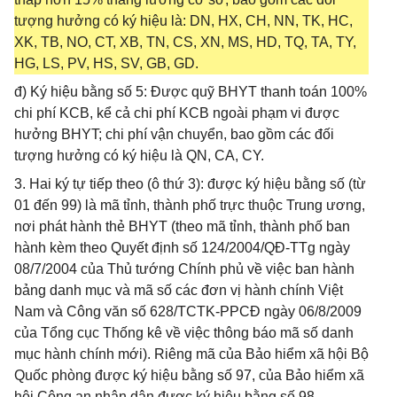
tượng hưởng có ký hiệu là: DN, HX, CH, NN, TK, HC,
XK, TB, NO, CT, XB, TN, CS, XN, MS, HD, TQ, TA, TY,
HG, LS, PV, HS, SV, GB, GD.
đ) Ký hiệu bằng số 5: Được quỹ BHYT thanh toán 100%
chi phí KCB, kể cả chi phí KCB ngoài phạm vi được
hưởng BHYT; chi phí vận chuyển, bao gồm các đối
tượng hưởng có ký hiệu là QN, CA, CY.
3. Hai ký tự tiếp theo (ô thứ 3): được ký hiệu bằng số (từ
01 đến 99) là mã tỉnh, thành phố trực thuộc Trung ương,
nơi phát hành thẻ BHYT (theo mã tỉnh, thành phố ban
hành kèm theo Quyết định số 124/2004/QĐ-TTg ngày
08/7/2004 của Thủ tướng Chính phủ về việc ban hành
bảng danh mục và mã số các đơn vị hành chính Việt
Nam và Công văn số 628/TCTK-PPCĐ ngày 06/8/2009
của Tổng cục Thống kê về việc thông báo mã số danh
mục hành chính mới). Riêng mã của Bảo hiểm xã hội Bộ
Quốc phòng được ký hiệu bằng số 97, của Bảo hiểm xã
hội Công an nhân dân được ký hiệu bằng số 98.