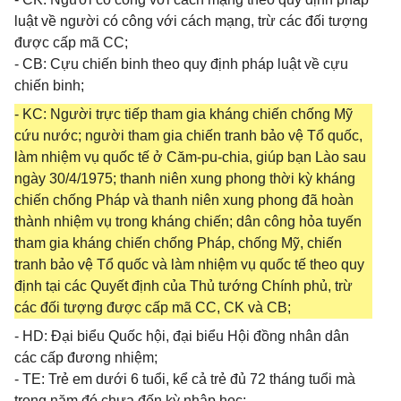
luật về người có công với cách mạng, trừ các đối tượng
được cấp mã CC;
- CB: Cựu chiến binh theo quy định pháp luật về cựu
chiến binh;
- KC: Người trực tiếp tham gia kháng chiến chống Mỹ
cứu nước; người tham gia chiến tranh bảo vệ Tổ quốc,
làm nhiệm vụ quốc tế ở Căm-pu-chia, giúp bạn Lào sau
ngày 30/4/1975; thanh niên xung phong thời kỳ kháng
chiến chống Pháp và thanh niên xung phong đã hoàn
thành nhiệm vụ trong kháng chiến; dân công hỏa tuyến
tham gia kháng chiến chống Pháp, chống Mỹ, chiến
tranh bảo vệ Tổ quốc và làm nhiệm vụ quốc tế theo quy
định tại các Quyết định của Thủ tướng Chính phủ, trừ
các đối tượng được cấp mã CC, CK và CB;
- HD: Đại biểu Quốc hội, đại biểu Hội đồng nhân dân
các cấp đương nhiệm;
- TE: Trẻ em dưới 6 tuổi, kể cả trẻ đủ 72 tháng tuổi mà
trong năm đó chưa đến kỳ nhập học;