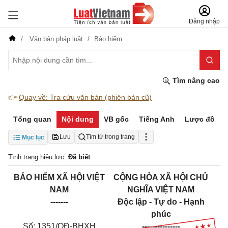
Đăng nhập
Văn bản pháp luật
Bảo hiểm
Tìm nâng cao
👉
Quay về: Tra cứu văn bản (phiên bản cũ)
Tổng quan
Nội dung
VB gốc
Tiếng Anh
Lược đồ
Lưu
Tìm từ trong trang
Mục lục
Tình trạng hiệu lực:
Đã biết
BẢO HIỂM XÃ HỘI VIỆT
CỘNG HÒA XÃ HỘI CHỦ
NAM
NGHĨA VIỆT NAM
-------
Độc lập - Tự do - Hạnh
phúc
Số: 1351/QĐ-BHXH
---------------