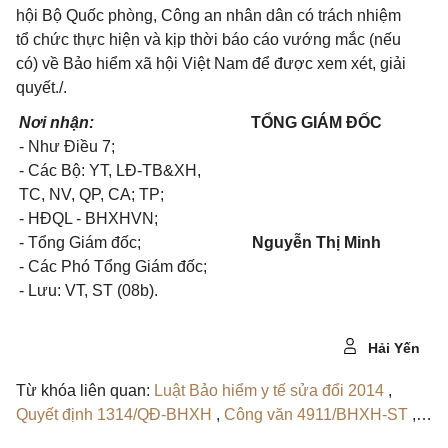
hội Bộ Quốc phòng, Công an nhân dân có trách nhiệm
tổ chức thực hiện và kịp thời báo cáo vướng mắc (nếu
có) về Bảo hiểm xã hội Việt Nam để được xem xét, giải
quyết./.
Nơi nhận:
TỔNG GIÁM ĐỐC
- Như Điều 7;
- Các Bộ: YT, LĐ-TB&XH,
TC, NV, QP, CA; TP;
- HĐQL - BHXHVN;
- Tổng Giám đốc;
Nguyễn Thị Minh
- Các Phó Tổng Giám đốc;
- Lưu: VT, ST (08b).
Hải Yến
Từ khóa liên quan:
Luật Bảo hiểm y tế sửa đổi 2014
,
Quyết định 1314/QĐ-BHXH
,
Công văn 4911/BHXH-ST
,
Quyết định 1697/QĐ-BHXH
,
Quyết định 1018/QĐ-BHXH