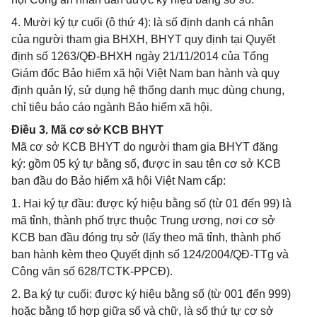
4. Mười ký tự cuối (ô thứ 4): là số định danh cá nhân
của người tham gia BHXH, BHYT quy định tại Quyết
định số 1263/QĐ-BHXH ngày 21/11/2014 của Tổng
Giám đốc Bảo hiểm xã hội Việt Nam ban hành và quy
định quản lý, sử dụng hệ thống danh mục dùng chung,
chỉ tiêu báo cáo ngành Bảo hiểm xã hội.
Điều 3. Mã cơ sở KCB BHYT
Mã cơ sở KCB BHYT do người tham gia BHYT đăng
ký: gồm 05 ký tự bằng số, được in sau tên cơ sở KCB
ban đầu do Bảo hiểm xã hội Việt Nam cấp:
1. Hai ký tự đầu: được ký hiệu bằng số (từ 01 đến 99) là
mã tỉnh, thành phố trực thuộc Trung ương, nơi cơ sở
KCB ban đầu đóng trụ sở (lấy theo mã tỉnh, thành phố
ban hành kèm theo Quyết định số 124/2004/QĐ-TTg và
Công văn số 628/TCTK-PPCĐ).
2. Ba ký tự cuối: được ký hiệu bằng số (từ 001 đến 999)
hoặc bằng tổ hợp giữa số và chữ, là số thứ tự cơ sở