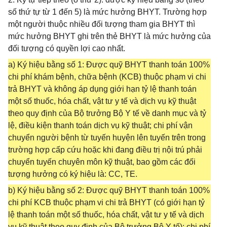
số thứ tự từ 1 đến 5) là mức hưởng BHYT. Trường hợp
một người thuộc nhiều đối tượng tham gia BHYT thì
mức hưởng BHYT ghi trên thẻ BHYT là mức hưởng của
đối tượng có quyền lợi cao nhất.
a) Ký hiệu bằng số 1: Được quỹ BHYT thanh toán 100%
chi phí khám bệnh, chữa bệnh (KCB) thuộc phạm vi chi
trả BHYT và không áp dụng giới hạn tỷ lệ thanh toán
một số thuốc, hóa chất, vật tư y tế và dịch vụ kỹ thuật
theo quy định của Bộ trưởng Bộ Y tế về danh mục và tỷ
lệ, điều kiện thanh toán dịch vụ kỹ thuật; chi phí vận
chuyển người bệnh từ tuyến huyện lên tuyến trên trong
trường hợp cấp cứu hoặc khi đang điều trị nội trú phải
chuyển tuyến chuyên môn kỹ thuật, bao gồm các đối
tượng hưởng có ký hiệu là: CC, TE.
b) Ký hiệu bằng số 2: Được quỹ BHYT thanh toán 100%
chi phí KCB thuộc phạm vi chi trả BHYT (có giới hạn tỷ
lệ thanh toán một số thuốc, hóa chất, vật tư y tế và dịch
vụ kỹ thuật theo quy định của Bộ trưởng Bộ Y tế); chi phí