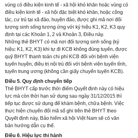
vùng có điều kiện kinh tế - xã hội khó khăn hoặc vùng có
điều kiện kinh tế - xã hội đặc biệt khó khăn, hoặc công
tác, cư trú tại xã đảo, huyện đảo, được ghi mã nơi đối
tượng sinh sống tương ứng với ký hiệu K1, K2, K3 quy
định tại các Khoản 1, 2 và Khoản 3, Điều này.
Những thẻ BHYT có mã nơi đối tượng sinh sống (ký
hiệu: K1, K2, K3) khi tự đi KCB không đúng tuyến, được
quỹ BHYT thanh toán chi phí KCB đối với bệnh viện
tuyến huyện, điều trị nội trú đối với bệnh viện tuyến tỉnh,
tuyến trung ương (không cần giấy chuyển tuyến KCB).
Điều 5. Quy định chuyển tiếp
Thẻ BHYT cấp trước thời điểm Quyết định này có hiệu
lực mà còn thời hạn sử dụng sau ngày 31/12/2015 thì
tiếp tục được sử dụng để khám bệnh, chữa bệnh. Việc
thực hiện chuyển đổi mã số ghi trên thẻ BHYT theo
Quyết định này, Bảo hiểm xã hội Việt Nam sẽ có văn
bản hướng dẫn cụ thể.
Điều 6. Hiệu lực thi hành