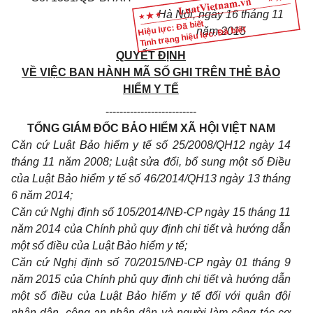
Hà Nội, ngày
16
tháng
11
Hiệu lực: Đã biết
Tình trạng hiệu lực: Đã biết
năm 20
1
5
QUYẾT ĐỊNH
VỀ VIỆC BAN HÀNH MÃ SỐ GHI TRÊN THẺ BẢO
HIỂM Y TẾ
--------------------------
TỔNG GIÁM ĐỐC BẢO HIỂM XÃ HỘI VIỆT NAM
Căn cứ Luật Bảo hiểm y tế số 25/2008/QH12 ngày 14
tháng 11 năm 2008; Luật sửa đổi, bổ sung một số Điều
của Luật Bảo hiểm y tế số 46/2014/QH13 ngày 13 tháng
6 năm 2014;
Căn cứ Nghị định số 105/2014/NĐ-CP ngày 15 tháng 11
năm 2014 của Chính phủ quy định chi tiết và hướng dẫn
một số điều của Luật Bảo hiểm y tế;
Căn cứ Nghị định số 70/2015/NĐ-CP ngày 01 tháng 9
năm 2015 của Chính phủ quy định chi tiết và hướng
d
ẫn
một số điều của Luật Bảo hiểm y tế đối với quân đội
nhân dân, công an nhân dân v
à
người làm công tác cơ