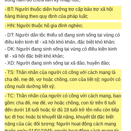
- BT: Người thuộc diện hưởng trợ cấp bảo trợ xã hội
hàng tháng theo quy định của pháp luật;
- HN: Người thuộc hộ gia đình nghèo;
- DT: Người dân tộc thiểu số đang sinh sống tại vùng có
điều kiện kinh tế - xã hội khó khăn, đặc biệt khó khăn;
- DK: Người đang sinh sống tại vùng có điều kiện kinh
tế - xã hội đặc biệt khó khăn;
- XD: Người đang sinh sống tại xã đảo, huyện đảo;
- TS: Thân nhân của người có công với cách mạng là
cha đẻ, mẹ đẻ, vợ hoặc chồng, con của liệt sỹ; người có
công nuôi dưỡng liệt sỹ;
- TC: Thân nhân của người có công với cách mạng, bao
gồm: cha đẻ, mẹ đẻ, vợ hoặc chồng, con từ trên 6 tuổi
đến dưới 18 tuổi hoặc từ đủ 18 tuổi trở lên nếu còn tiếp
tục đi học hoặc bị khuyết tật nặng, khuyết tật đặc biệt
nặng của các đối tượng: Người hoạt động cách mạng
trước ngày 01/01/1945; người hoạt động cách mạng từ