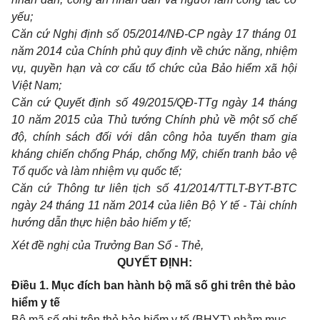
yếu;
Căn cứ Nghị định số 05/2014/NĐ-CP ngày 17 tháng 01
năm 2014 của Chính phủ quy định v
ề
chức năng, nhiệm
vụ, quyền hạn và cơ cấu tổ chức của Bảo hiểm xã hội
Việt Nam;
Căn cứ Quyết định số 49/2015/QĐ-TTg ngày 14 tháng
10 năm 2015 của Thủ tướng Chính phủ về một số chế
độ, chính sách đối với dân công h
ỏa
tuyến tham gia
kháng chiến chống Pháp, chống Mỹ, chiến tranh bảo vệ
Tổ quốc và làm nhiệm vụ quốc tế;
Căn cứ Thông tư liên tịch số 41/2014/TTLT-BYT-BTC
ngày 24 tháng 11 năm 2014 của liên Bộ Y tế - Tài chính
hướng dẫn thực hiện bảo hiểm y tế;
Xét đề nghị của Trưởng Ban
Sổ
- Thẻ,
QUYẾT ĐỊNH:
Điều 1. Mục đích ban hành bộ mã số ghi trên thẻ bảo
hiểm y tế
Bộ mã số ghi trên thẻ bảo hiểm y tế (BHYT) nhằm mục