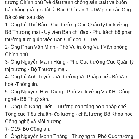
tướng Chính phủ "về đấu tranh chống sản xuất và buôn
bán hàng giả" gọi tắt là Ban Chỉ đạo 31-TW gồm các Ông,
Bà có tên sau đây:
1- Ông Lê Thế Bảo - Cục trưởng Cục Quản lý thị trường -
Bộ Thương mại - Uỷ viên Ban chỉ đạo - Phụ trách bộ phận
thường trực giúp việc Ban Chỉ đạo 31-TW.
2- Ông Phan Văn Minh - Phó Vụ trưởng Vụ I Văn phòng
Chính phủ
3- Ông Nguyễn Mạnh Hùng - Phó Cục trưởng Cục Quản lý
thị trường - Bộ Thương mại.
4- Ông Lê Anh Tuyến - Vụ trưởng Vụ Pháp chế - Bộ Văn
hoá -Thông tin.
5- Ông Nguyễn Hữu Dũng - Phó Vụ trưởng Vụ KH- Công
nghệ - Bộ Thuỷ sản.
6- Ông Hà Đăng Hiển - Trưởng ban tổng hợp pháp chế
Tổng cục Tiêu chuẩn- đo lường - chất lượng Bộ Khoa học,
Công nghệ và Môi trường.
7- C15- Bộ Công an.
8- Ông Nguyễn Mạnh Thắng - Thượng tá, Phó Cục trưởng