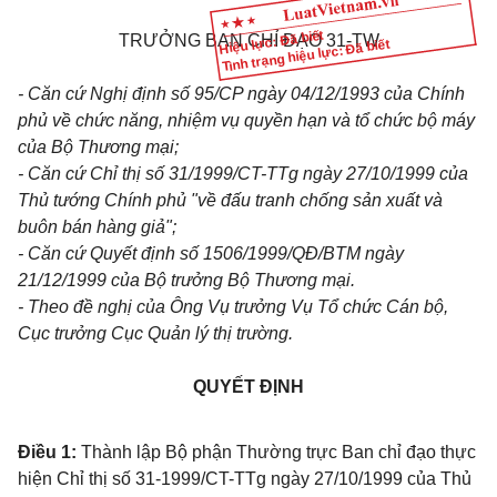
Hiệu lực: Đã biết
TRƯỞNG BAN CHỈ ĐẠO 31-TW
Tình trạng hiệu lực: Đã biết
- Căn cứ Nghị định số 95/CP ngày 04/12/1993 của Chính
phủ về chức năng, nhiệm vụ quyền hạn và tổ chức bộ máy
của Bộ Thương mại;
- Căn cứ Chỉ thị số 31/1999/CT-TTg ngày 27/10/1999 của
Thủ tướng Chính phủ "về đấu tranh chống sản xuất và
buôn bán hàng giả";
- Căn cứ Quyết định số 1506/1999/QĐ/BTM ngày
21/12/1999 của Bộ trưởng Bộ Thương mại.
- Theo đề nghị của Ông Vụ trưởng Vụ Tổ chức Cán bộ,
Cục trưởng Cục Quản lý thị trường.
QUYẾT ĐỊNH
Điều 1:
Thành lập Bộ phận Thường trực Ban chỉ đạo thực
hiện Chỉ thị số 31-1999/CT-TTg ngày 27/10/1999 của Thủ