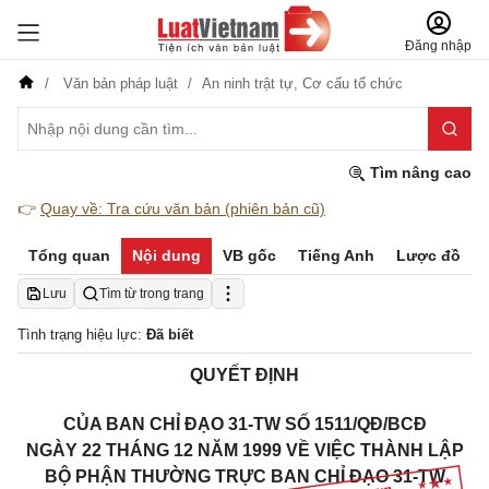
Đăng nhập
Văn bản pháp luật
An ninh trật tự,
Cơ cấu tổ chức
Tìm nâng cao
👉
Quay về: Tra cứu văn bản (phiên bản cũ)
Tổng quan
Nội dung
VB gốc
Tiếng Anh
Lược đồ
Lưu
Tìm từ trong trang
Tình trạng hiệu lực:
Đã biết
QUYẾT ĐỊNH
CỦA BAN CHỈ ĐẠO 31-TW SỐ 1511/QĐ/BCĐ
NGÀY 22 THÁNG 12 NĂM 1999 VỀ VIỆC THÀNH LẬP
BỘ PHẬN THƯỜNG TRỰC BAN CHỈ ĐẠO 31-TW