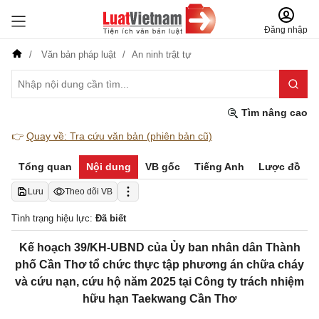
Đăng nhập
Văn bản pháp luật
An ninh trật tự
Tìm nâng cao
👉
Quay về: Tra cứu văn bản (phiên bản cũ)
Tổng quan
Nội dung
VB gốc
Tiếng Anh
Lược đồ
Lưu
Theo dõi VB
Tình trạng hiệu lực:
Đã biết
Kế hoạch 39/KH-UBND của Ủy ban nhân dân Thành
phố Cần Thơ tổ chức thực tập phương án chữa cháy
và cứu nạn, cứu hộ năm 2025 tại Công ty trách nhiệm
hữu hạn Taekwang Cần Thơ