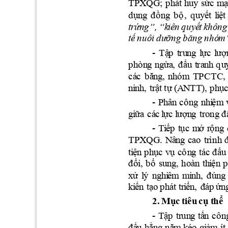
T
PX
Q
G
; 
p
h
át
h
u
y
s
ức
m
d
ụ
n
g
đ
ồng
b
ộ
, 
q
u
y
ết
l
i
ệt
tr
ứng
”
, 
“
k
iê
n
q
uyế
t 
k
h
ô
n
g
tế
 n
u
ô
i 
d
ư
ỡn
g
b
ăn
g
n
h
ó
m
-
T
ậ
p
t
ru
n
g
l
ực
l
ượ
p
h
ò
n
g 
ng
ừa
,
đ
ấu
t
ra
n
h
q
u
TP
CT
C,
c
á
c
b
ă
ng
, 
n
h
ó
m
n
i
nh
, 
tr
A
N
T
T)
ậ
t tự
 (
, 
phụ
-
Ph
â
n
c
ô
n
g 
n
h
i
ệm
g
i
ữa
c
á
c
l
ực 
l
ượn
g
t
rong
 đ
-
Ti
ếp 
t
ục
m
ở 
r
ộ
n
g
T
PX
Q
G. 
N
â
n
g
c
a
o
tr
ì
nh
ti
ệ
n
phụ
c
v
ụ
c
ô
n
g 
tá
c
đ
ấ
u
đ
ổi
,
b
ổ
s
u
ng
,
hoàn
th
i
ện
p
x
ử 
l
ý
ng
h
i
êm
m
i
n
h
, 
đ
ú
ng
k
i
ến
tạ
o
p
h
á
t tr
i
ển
,
đáp 
ứn
2
. 
Mụ
c
ti
ê
u
c
ụ
t
hể
-
Tậ
p
tr
un
g
tấ
n 
c
ô
n
đ
ấ
u 
hằ
n
g
nă
m
ké
o
g
i
ảm
í
t