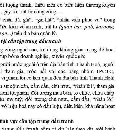
ố
i
t
ượn
g
t
h
a
n
h
, 
th
i
ếu
n
i
ê
n
c
ó
b
i
ểu
h
i
ện
th
ườ
n
g
xu
y
ên
n
,
gâ
y
rố
i
 tr
ậ
t 
tự
c
ô
n
g 
c
ộ
n
g…
t
rong
“
chă
n
d
ắ
t 
g
ái
”, 
“
g
ái
h
át
”, 
“
n
h
â
n
v
i
ên
p
h
ụ
c
v
ụ
”
(qu
á
n 
ba
r
,
p
u
b
, 
k
a
r
a
o
ke
,
đ
i
ề
u
ki
ệ
n
v
ề 
an
ni
n
h, 
tr
ậ
t 
tự
sạn
..
.)
tr
ên
đị
a
bàn
 q
u
ả
n
 l
ý.
a
n
h
tộ
i
c
ầ
n 
tậ
p 
tr
u
n
g 
đ
ấ
u 
tr
n
g
c
ô
n
g 
ng
h
ệ 
cao,
l
ợi
d
ụ
ng
k
hông
g
i
a
n
m
ạ
n
g
đ
ể
h
o
ạt
n
ú
p
 b
ó
n
g
d
o
a
n
h
n
g
h
i
ệ
p
, 
xu
y
ê
n
q
u
ố
c
g
i
a;
ng
ười
n
ước 
n
g
o
à
i
ở t
rê
n
đị
a
bàn
 tỉ
n
h T
h
a
n
h
 H
o
á
,
 n
gư
ời
i
th
a
m
g
i
a
, 
m
ó
c
n
ố
i
v
ới
c
á
c
  b
ăn
g
  n
h
ó
m
  TP
CT
C,
n
h
 H
o
á
; 
vi
p
h
ạm
t
ộ
i
 c
ó
l
i
ên
q
u
a
n
 đ
ế
n
đị
a
 b
à
n
t
ỉ
nh
Th
a
h
sự c
ộ
m
c
á
n
,
 c
ầ
m
đầu
,
 c
h
ủ
m
ưu
,
 “
n
h
â
n
l
õ
i
”
, 
t
h
a
m
g
i
a 
h
ó
m
t
ộ
i
 p
h
ạ
m
; đ
ối
t
ượ
n
g
 m
u
a b
á
n, tổ
 c
h
ức
, c
h
ứa
chấ
p
é
p
m
a 
t
u
ý
; 
đ
ối
tư
ợn
g
c
h
ủ 
m
ưu
,
c
ầm
đ
ầ
u, 
“
n
h
â
n
l
õ
i
” 
 
vô 
hi
ệ
u
hoá n
ay
có
 d
ấ
u
 hi
ệ
u
, 
đ
i
ề
u k
i
ện
,
 k
hả
n
ă
n
g
 hoạt
lĩ
nh
v
ực 
c
ầ
n
tậ
p
 tr
un
g
 đấu
 tr
a
n
h
hà
n
h
tr
u
ng
đ
ấu
tr
a
n
h
g
ồ
m
c
ả
đ
ị
a 
b
à
n
th
e
o
đị
a
g
i
ới