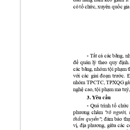
c
ó
tổ 
c
h
ức,
xu
y
ê
n
q
u
ố
c
g
i
a
-
Tất
c
ả c
á
c
b
ă
n
g
,
 n
đ
ể
q
u
ản
l
ý 
th
eo 
q
u
y 
đ
ị
nh
.
c
á
c
b
ă
n
g
, 
nh
ó
m
 tộ
i
p
h
ạm
t
v
ới
c
á
c
g
i
ai
đ
oạn
tr
ước
. 
n
hóm
TP
CT
C,
T
PX
Q
G 
g
â
n
gh
ệ 
c
ao,
tội
p
h
ạm
m
a tu
ý
3
. 
Y
ê
u
c
ầu
-
Qu
á 
tr
ì
nh
tổ
c
h
ức
p
h
ươn
g
c
h
âm
"
r
õ
n
gười
,
thẩ
m 
qu
y
ề
n
"
; đ
ả
m
bảo 
t
h
ự
v
ị
,
đ
ị
a
p
h
ươn
g, 
g
i
ữa
c
á
c
c