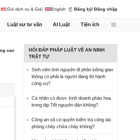
|
|
192
Gói dịch vụ & Giá
English
Đăng ký
/ Đăng nhập
Luật sư tư vấn
AI Luật
Tiện ích
HỎI ĐÁP PHÁP LUẬT VỀ AN NINH
ng cao
TRẬT TỰ
Sinh viên tình nguyện đi phân luồng giao
thông có phải là người đang thi hành
công vụ?
Cá nhân có được kinh doanh pháo hoa
trong dịp Tết nguyên đán không?
Công an xã có quyền kiểm tra công tác
phòng cháy chữa cháy không?