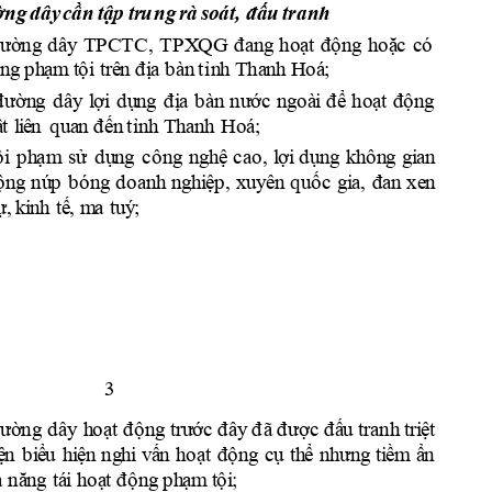
a
nh
ờn
g 
d
ây 
c
ầ
n 
tập
tr
u
n
g 
r
à
s
o
á
t
,
 đ
ấu
tr
ư
ờng
d
â
y
TP
CT
C,
T
P
X
Q
G 
đ
a
n
g
hoạt
độ
n
g 
h
o
ặ
c
c
ó
n
g
p
h
ạm
t
ộ
i
tr
ê
n
đị
a
b
à
n
tỉ
n
h Tha
n
h
 H
o
á
;
đ
ườn
g
d
â
y
l
ợi
d
ụ
n
g
đ
ị
a
b
à
n
nư
ớc
n
g
o
à
i
để 
hoạt
độ
n
g
oá;
ậ
t 
l
i
ê
n
q
u
a
n
đến
tỉ
n
h
Th
a
n
h
H
ội
p
h
ạm
s
ử
d
ụ
n
g
c
ô
n
g
n
gh
ệ
c
a
o
, 
l
ợi
d
ụ
ng
kh
ô
n
g 
gi
a
n
ộ
n
g
nú
p
b
óng
d
o
a
nh
n
g
h
i
ệ
p
, 
xu
y
ê
n
q
u
ố
c
g
i
a
, 
đan
xe
n
ự, 
k
i
n
h
t
ế
, 
m
a 
tu
ý
;
3
h
 tr
ư
ờng
d
â
y
h
o
ạ
t 
đ
ộ
n
g
 trư
ớc
 đ
â
y
 đ
ã
được 
đ
ấ
u
 tr
an
i
ệ
t 
ệ
n
b
i
ể
u 
hi
ệ
n
ng
h
i
v
ấ
n
hoạt
độ
n
g 
c
ụ
th
ể 
n
hư
ng
ti
ềm
ẩ
n
ả
nă
n
g
tá
i
h
o
ạ
t đ
ộ
n
g
p
h
ạm
t
ộ
i
;