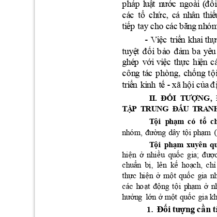
(
p
h
áp 
l
uậ
t 
n
ướ
c
n
goài
đ
ố
c
á
c
tổ 
c
h
ức
, 
c
á
n
h
â
n
t
h
i
ế
ti
ế
p
ta
y
 c
h
o
c
á
c
b
ă
n
g
 nh
ó
-
V
i
ệ
c
t
ri
ể
n
k
h
ai
th
ự
tu
y
ệ
t 
đ
ố
i
b
ả
o
đ
ả
m
b
a
y
ê
u
g
hé
p
v
ới
v
i
ệc 
th
ực
hi
ệ
n 
c
c
ô
n
g
tá
c
p
h
ò
n
g, 
chống
tộ
-
tr
i
ể
n
k
i
nh
t
ế
xã
h
ộ
i
c
ủ
a 
đ
I
I
.  ĐỐI
T
Ư
ỢN
G
, 
T
Ậ
P
T
RU
NG
Đ
Ấ
U 
T
RA
N
T
ộ
i
  p
h
ạ
m 
c
ó  tổ
c
n
h
ó
m
, 
đườn
g
d
â
y
tộ
i
ph
ạ
m 
(
T
ộ
i
p
h
ạ
m
x
u
y
ê
n
q
h
iệ
n
ở 
nh
iề
u
q
u
ố
c
gia
;
đ
ư
ợ
c
h
u
ẩ
n
b
ị
,
  lê
n
k
ế
h
o
ạ
c
h
, 
chỉ
thự
c
h
i
ện 
ở 
m
ộ
t 
q
u
ố
c
g
ia 
n
c
á
c
h
o
ạ
t
độ
n
g
tộ
i
p
h
ạ
m 
ở 
n
h
ưởn
g
lớn
ở một
q
uốc
g
i
a
k
1.
Đố
i 
tư
ợ
n
g
c
ầ
n
t