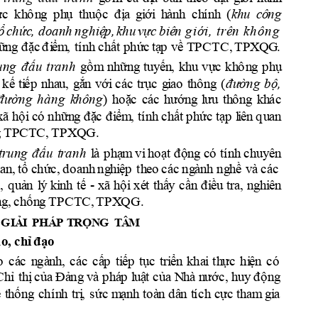
khu
cô
n
g
ực
kh
ô
n
g 
p
h
ụ 
th
uộc
đ
ị
a
g
i
ới
h
àn
h
c
h
í
n
h
(
ổ
c
h
ứ
c
, 
d
o
a
nh
n
gh
iệ
p
,
k
h
u
v
ực
 b
iê
n
 g
i
ớ
i
,
 t
r
ê
n
k
h
ô
n
g
TP
C
TC
, 
T
PX
Q
G
.
ữ
ng
đ
ặ
c
đ
i
ểm
,
tí
n
h
 c
h
ất
phứ
c
tạ
p
v
ề 
u
ng
đấ
u
tr
a
n
h
gồm
n
h
ữn
g
t
u
y
ến
,
kh
u
vự
c
kh
ô
n
g 
p
h
ụ
kế
ti
ếp 
n
h
a
u
, 
g
ắ
n
vớ
i
c
á
c
tr
ụ
c
g
i
ao 
t
hông
(
đ
ư
ờn
g
b
ộ
,
đ
ư
ờn
g 
h
à
ng
k
h
ô
n
g
) 
h
o
ặ
c
c
á
c
h
ướn
g
l
ưu
th
ô
n
g
k
h
ác
x
ã
h
ộ
i
có
 nh
ữn
g
 đ
ặ
c
 đ
i
ể
m
, 
t
í
n
h
 c
hấ
t p
h
ức
 t
ạp 
l
i
ên
 q
u
a
n
T
PX
QG
. 
g
T
PC
TC
, 
tr
u
ng
đ
ấ
u 
t
r
a
n
h
l
à
p
h
ạ
m
 vi
 hoạt
đ
ộn
g
có
 tí
n
h
 c
h
u
y
ê
n
u
a
n
, 
tổ 
c
hứ
c
, 
d
oan
h
ng
h
i
ệp 
th
eo 
c
ác 
ng
à
n
h
ng
h
ề
và
 c
ác
-
c
, 
quả
n
l
ý
k
i
n
h
t
ế
x
ã
hội
xé
t 
t
h
ấ
y
c
ần
đ
i
ều
tr
a
,
ng
h
i
ên
n
g
,
c
h
ố
n
g
T
PC
TC
, 
TP
X
Q
G. 
  G
I
Ả
I
P
HÁ
P
T
RỌN
G
T
Â
M
ạ
o,
c
h
ỉ 
đạo
o
c
á
c
n
gà
n
h
, 
c
á
c
c
ấ
p
t
i
ếp 
tụ
c
tr
i
ển
k
ha
i
th
ực
hi
ệ
n
c
ó 
ph
á
p
lu
C
h
ỉ
t
h
ị
c
ủ
a
 Đ
ả
ng
v
à
ậ
t c
ủa
N
h
à n
ước
, h
u
y
 đ
ộ
n
g 
 
t
h
ố
n
g 
c
hí
n
h
tr
ị
,
s
ứ
c
 m
ạn
h
t
o
à
n
 d
â
n
t
í
c
h
cực
 th
a
m
g
i
a