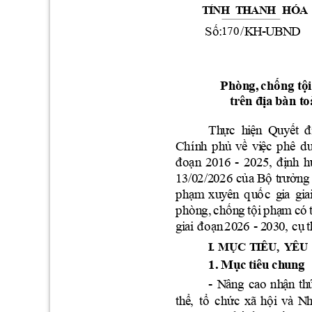
T
Ỉ
NH 
T
H
A
N
H 
HÓ
A
/
KH
-
U
B
N
D
S
ố:
170
P
h
ò
n
g
, 
c
h
ố
n
g
tội
t
rên
đ
ịa 
b
à
n
t
o
T
h
ực  h
i
ện
Quy
ế
t 
đ
Chí
n
h
p
h
ủ
v
ề 
v
i
ệc
p
h
ê
d
- 
202
5
đ
oạn
2
0
16
,
đ
ị
nh
h
1
3/
0
2/
2
0
26
của
B
ộ
t
rư
ởn
g
p
h
ạm
xu
y
ê
n
q
u
ố
c
g
i
a 
g
i
a
p
h
ò
n
g, 
c
h
ố
n
g 
tội
p
h
ạ
m
có
-
2
03
0
,
g
i
ai
đ
oạn
20
2
6
c
ụ
t
I
. 
MỤC
T
I
ÊU
, 
Y
ÊU
1
. 
Mụ
c
ti
ê
u
c
h
u
n
g
-
N
ân
g
c
a
o
nh
ận
th
th
ể
, 
tổ 
c
h
ức 
x
ã
h
ộ
i
v
à 
N