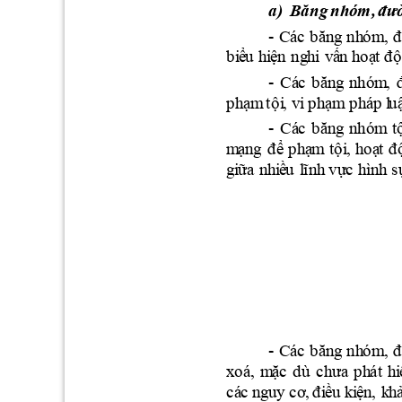
a)
Bă
ng
n
h
óm
, 
đ
ư
-
Cá
c
b
ă
ng
nh
ó
m
,
đ
b
i
ể
u
hi
ệ
n
ng
h
i
v
ấ
n
h
o
ạ
t đ
ộ
-
C
á
c
b
ă
n
g
n
hóm
,
p
h
ạm
 tộ
i
, 
v
i
p
h
ạ
m
p
h
á
p
l
u
-
C
á
c
b
ă
n
g
n
hóm
t
m
ạ
n
g
đ
ể
p
h
ạ
m
tộ
i
, 
h
o
ạ
t 
đ
g
i
ữa
n
h
i
ề
u
l
ĩ
nh
 vự
c
h
ì
n
h
 s
-
Cá
c
b
ă
ng
nh
ó
m
,
đ
x
o
á, 
m
ặc 
d
ù
c
h
ưa
p
h
át
h
i
c
á
c
ng
u
y
c
ơ
,
đ
i
ề
u
k
i
ệ
n
, 
k
h