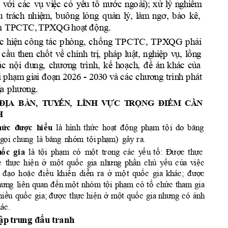
á
c
v
ó
y
à
i
)
i
v
ới
c
ụ 
vi
ệ
c
c
ế
u
tố
n
ước 
n
g
o
;
xử
l
ý
n
g
h
i
êm
u
t
rá
c
h
n
hi
ệ
m
, 
b
u
ô
n
g
l
ỏ
n
g
q
u
ả
n
l
ý
,
l
à
m
n
g
ơ, 
b
ả
o
k
ê, 
m
T
PC
TC
,
T
PX
Q
G 
h
o
ạ
t 
đ
ộ
n
g. 
c 
h
i
ệ
n
c
ô
n
g 
tá
c
p
h
ò
n
g, 
c
hố
n
g
T
P
CTC
, 
T
P
X
Q
G 
p
h
ả
i
c
ầ
u 
t
h
en
c
h
ố
t
v
ề 
c
h
í
n
h
tr
ị
, 
phá
p
l
uậ
t, 
ng
h
i
ệp 
v
ụ
, 
l
ồ
n
g
ác 
n
ộ
i
d
u
ng
, 
c
h
ươn
g 
tr
ì
n
h
, 
kế
h
o
ạ
c
h
,
đề 
án
kh
á
c
c
ủ
a
-
i
p
h
ạm
gi
a
i
đ
o
ạ
n
2
0
2
6 
2
0
3
0 v
à
 c
ác 
c
h
ươ
n
g
 trì
n
h
 p
h
á
t
ị
a 
p
h
ươn
g
.
ĐỊ
A
B
À
N,
T
UY
ẾN
, 
LĨ
NH 
V
Ự
C
T
RỌN
G
ĐI
ỂM 
CẦ
N 
H
l
à
h
ình
th
ức
h
o
ạ
t
đ
ộ
n
g 
p
h
ạ
m 
t
ộ
i 
d
o
bă
n
g
h
ức
đ
ượ
c
h
i
ể
u
g
ọ
i
c
h
u
n
g
là
b
ă
n
g
n
hóm 
tộ
i 
ph
ạ
m)
gâ
y
r
a
.
l
à
tộ
i 
p
h
ạ
m 
có
m
ộ
t 
tr
ong
các 
y
ế
u
tố
:
Đ
ược
th
ực
u
ố
c
g
i
a
c
th
ực
hiệ
n
ở 
mộ
t 
q
uốc
g
ia 
nh
ưn
g
p
hầ
n
chủ
y
ế
u
c
ủ
a
v
i
ệc
 
đạ
o
hoặc 
đ
iề
u
k
hiể
n
d
i
ễn 
r
a
ở 
mộ
t 
q
u
ố
c
gia
k
há
c
;
được
h
ưn
g 
liê
n
q
u
a
n
đ
ế
n
mộ
t 
n
h
ó
m 
tộ
i 
ph
ạ
m 
c
ó 
t
ổ
chứ
c
th
a
m 
g
i
a
h
i
ều
q
u
ố
c
g
i
a
;
đ
ược
th
ực 
h
i
ện 
ở 
một
q
uốc
g
i
a
n
h
ưn
g 
có
ả
n
h
h
á
c
.
ậ
p
tr
u
ng 
đ
ấ
u
 tr
a
n
h