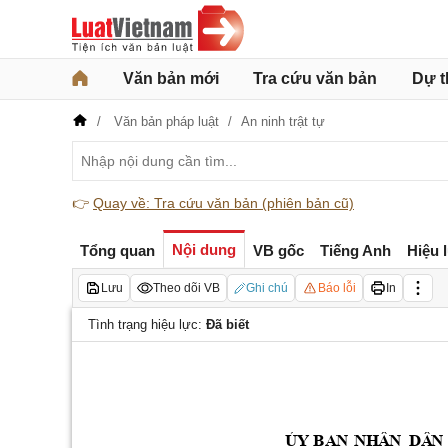
Văn bản mới
Tra cứu văn bản
Dự t
Văn bản pháp luật
An ninh trật tự
👉
Quay về: Tra cứu văn bản (phiên bản cũ)
Nội dung
Tổng quan
VB gốc
Tiếng Anh
Hiệu 
Lưu
Theo dõi VB
Ghi chú
Báo lỗi
In
Tình trạng hiệu lực:
Đã biết
ỦY
B
A
N 
NH
Â
N 
DÂ
N