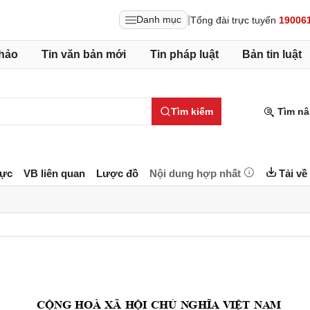
|
Danh mục
Tổng đài trực tuyến
19006
hảo
Tin văn bản mới
Tin pháp luật
Bản tin luật
Tìm kiếm
Tìm nâ
lực
VB liên quan
Lược đồ
Nội dung hợp nhất
Tải về
CỘ
NG
HO
À
XÃ
H
ỘI
CH
Ủ 
N
G
HĨ
A
V
I
ỆT
NA
M