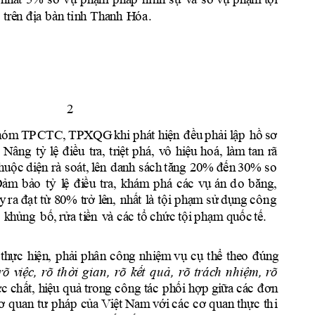
. 
 
tr
ê
n
 đ
ị
a
b
à
n
tỉ
n
h Tha
n
h
H
ó
a
2
h
ó
m
TP
CT
C,
T
PX
Q
G 
k
hi
 p
h
á
t h
i
ện
đ
ề
u 
p
h
ải
l
ậ
p
h
ồ
sơ 
 
N
ân
g
tỷ
l
ệ 
đ
i
ều
tr
a, 
tr
i
ệt
p
h
á
, 
v
ô
h
i
ệu
hoá, 
l
à
m
ta
n
r
ã 
h
u
ộ
c
d
i
ện
rà
s
oát
,
l
ên
d
a
n
h s
á
c
h
tă
n
g
2
0
% 
đến
30
% 
s
o 
, 
Đả
m
b
ả
o
tỷ
l
ệ 
đ
i
ều
tr
a
k
h
á
m
p
h
á 
c
á
c
v
ụ
án
d
o
b
ă
ng
, 
y
ra
đạt
 từ
8
0
% 
t
rở l
ê
n
, 
n
h
ấ
t 
l
à 
tộ
i
 p
h
ạ
m
s
ử
d
ụ
n
g
 c
ô
n
g 
, 
k
h
ủ
n
g
b
ố,
rử
a ti
ề
n
v
à c
á
c
tổ
c
h
ức 
tộ
i
 p
h
ạ
m
quốc
tế
.
th
ực
h
i
ện
,
p
h
ả
i
p
h
ân
c
ô
n
g 
n
h
i
ệm
vụ
c
ụ
th
ể 
th
e
o
đ
ú
n
g
r
õ
v
iệ
c, 
r
õ 
th
ờ
i 
g
ian
, 
rõ
k
ế
t 
q
u
ả
, 
r
õ 
tr
á
c
h
n
h
i
ệ
m
, 
rõ
c 
chấ
t, 
h
i
ệu
quả
 tr
o
n
g c
ông
t
ác
 p
h
ố
i
h
ợp
 g
i
ữa
c
á
c
 đ
ơn
i 
ơ 
q
u
an
tư
p
h
á
p
 c
ủ
a
 V
i
ệt
 N
a
m
 với
 c
á
c
 c
ơ q
u
a
n
 th
ực 
t
h