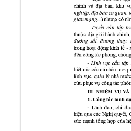
c
h
í
nh
v
à 
đ
ị
a
b
à
n
,  k
h
u
v
n
gh
iệ
p
, 
đ
ị
a
b
à
n 
c
ơ 
q
u
a
n,
t
g
i
a
n 
m
ạn
g
..
.
) 
nh
ưn
g
 c
ó
n
h
-
T
uyế
n
c
ầ
n
tập
t
r
th
u
ộ
c
đ
ị
a 
g
i
ới
h
à
n
h
c
h
í
n
h
,
đ
ư
ờn
g
s
ắ
t
, 
đ
ư
ờng
thủ
y, 
- 
tr
o
n
g
h
o
ạ
t 
đ
ộ
n
g
ki
n
h 
t
ế 
đ
ế
n c
ông
tá
c
p
h
ò
n
g
, 
c
h
ố
n
-
Lĩnh
vự
c 
c
ầ
n
tập
b
i
ệ
t 
c
ủ
a 
c
á
c
c
á
n
hâ
n, 
c
ơ 
q
l
ĩ
nh
v
ực
quả
n
l
ý
nh
à
nư
ớ
c
ứ
u
p
h
ục 
vụ
c
ô
n
g 
tá
c
p
h
ò
I
I
I
. 
N
HI
ỆM 
V
Ụ 
V
À
1
. 
C
ôn
g
tác
lã
n
h
đ
-
L
ãn
h
đ
ạo,
c
h
ỉ
đ
ạ
h
i
ệu
q
u
ả
c
á
c
N
gh
ị
q
u
yế
t, 
s
ứ
c
m
ạn
h
tổ
n
g
h
ợp
c
ủ
a 
h
ệ