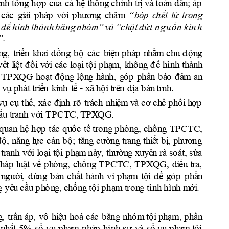
ạn
h
tổ
n
g
hợp 
c
ủ
a 
c
ả 
hệ
th
ố
n
g
 c
hí
n
h
 tr
ị
 và
 to
à
n d
â
n
; á
p
c
á
c
gi
ả
i
p
h
áp 
v
ới
p
h
ươn
g
c
h
âm
“
bóp 
c
h
ế
t 
t
ừ 
tr
o
n
g 
đ
ể
h
ình
th
àn
h
b
ă
ng
n
hóm”
v
à
“chặ
t 
đ
ứ
t
 n
g
u
ồ
n
k
i
n
h
.
”
n
g
, 
tr
i
ển
k
ha
i
đ
ồng
b
ộ 
c
á
c
bi
ện
p
h
áp 
n
h
ằ
m
c
hủ
đ
ộ
n
g
yế
t 
l
i
ệt
đố
i
v
ới
các 
l
o
ạ
i
tộ
i
p
h
ạ
m
, 
k
h
ô
n
g 
đ
ể
hì
n
h
th
àn
h
T
P
X
Q
G
an
h
o
ạ
t 
đ
ộng
l
ộ
n
g 
hà
n
h, 
g
ó
p 
phầ
n
b
ả
o
đ
ả
m
- 
c
vụ
ph
át
t
ri
ể
n 
ki
n
h
t
ế
x
ã
 hội
t
rê
n 
đ
ị
a
b
à
n
tỉ
n
h
.
tr
á
c
h
v
ụ
c
ụ
th
ể, 
x
ác 
đị
n
h
rõ 
nh
i
ệm
v
à c
ơ c
h
ế p
h
ố
i
h
ợp
T
PC
TC
, 
TP
X
Q
G
.
ấ
u
t
ra
nh
vớ
i
TP
CT
C,
q
u
an
hệ
hợp 
tá
c
 q
u
ố
c
 tế
t
rong
 p
h
ò
n
g
,
 c
h
ố
n
g
đ
ộ
, 
nă
n
g
l
ực
c
án
b
ộ
;
t
ă
n
g
 c
ườn
g
 tr
a
n
g
t
hi
ế
t b
ị
, 
phư
ơng
tr
a
nh
vớ
i
l
o
ạ
i
t
ộ
i
p
h
ạ
m
 nà
y
,
th
ườn
g x
uy
ê
n
 rà
s
oát
, 
s
ử
a 
h
áp 
l
u
ậ
t 
v
ề 
p
h
ò
n
g, 
c
h
ố
n
g
T
PC
TC
, 
T
P
X
Q
G, 
đi
ề
u
t
ra
,
n
gười
, 
đ
ú
ng
b
ả
n
c
h
ất
h
àn
h
vi
phạ
m
tội
đ
ể
g
ó
p
p
h
ầ
n
g
yê
u
 c
ầu
 p
h
ò
n
g
,
c
h
ố
n
g
tộ
i
p
hạ
m
t
ro
n
g
 tì
n
h
 hì
n
h
 m
ới
.
, 
g
,
tr
ấn
áp,
v
ô
hi
ệ
u
h
o
á
c
á
c
b
ă
ng
nh
ó
m
t
ộ
i
ph
ạm
p
h
ấn
n
h
ấ
t 
5
%
s
ố
vụ
p
h
ạ
m
p
h
á
p
h
ì
n
h
s
ự 
v
à 
s
ố 
v
ụ p
h
ạ
m
t
ộ
i