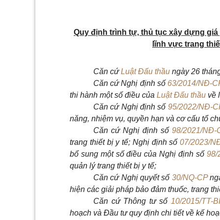
Quy định trình tự, thủ tục xây dựng g
lĩnh vực trang thiế
Căn cứ
Luật Đấu thầu
ngày 26 tháng
Căn cứ Ngh
ị định số
63/2014/NĐ-C
thi hành một số điều của
Luật Đấu thầu
về 
Căn cứ Nghị định
số
95/2022/NĐ-C
năng, nhiệm vụ, quyền hạn và cơ cấu tổ ch
Căn cứ Nghị địn
h số
98/2021/NĐ-
trang thiết bị
y tế; Nghị định số
07/2023/N
bổ sung một số điều của Nghị định số
98/
quản lý trang thiết bị y tế;
Căn cứ Nghị q
uyết số
30/NQ-CP
ng
hiện các giải pháp bảo đảm thuốc, trang thiết
Căn cứ Thông tư s
ố
10/2015/TT-
hoạch và Đầu tư quy định chi tiết về kế ho