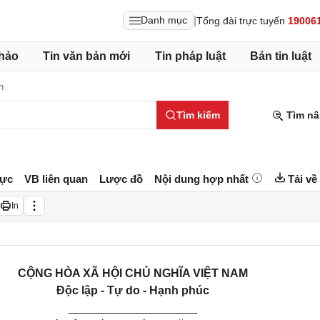
|
Danh mục
Tổng đài trực tuyến
19006
hảo
Tin văn bản mới
Tin pháp luật
Bản tin luật
h
Tìm kiếm
Tìm nâ
lực
VB liên quan
Lược đồ
Nội dung hợp nhất
Tải về
In
CỘNG HÒA XÃ HỘI CHỦ NGHĨA VIỆT NAM
Độc lập - Tự do - Hạnh phúc
____________________