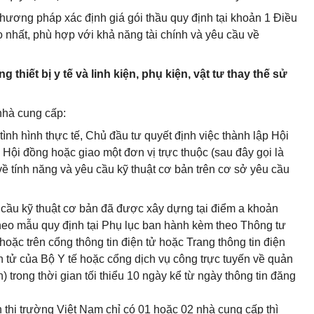
ương pháp xác định giá gói thầu quy định tại khoản 1 Điều
o nhất, phù hợp với khả năng tài chính và yêu cầu về
g thiết bị y tế và linh kiện, phụ kiện, vật tư thay thế sử
nhà cung cấp:
tình hình thực tế, Chủ đầu tư quyết định việc thành lập Hội
 Hội đồng hoặc giao một đơn vị trực thuộc (sau đây gọi là
ề tính năng và yêu cầu kỹ thuật cơ bản trên cơ sở yêu cầu
 cầu kỹ thuật cơ bản đã được xây dựng tại điểm a khoản
theo mẫu quy định tại Phụ lục ban hành kèm theo Thông tư
oặc trên cổng thông tin điện tử hoặc Trang thông tin điện
n tử của Bộ Y tế hoặc cổng dịch vụ công trực tuyến về quản
vn) trong thời gian tối thiểu 10 ngày kể từ ngày thông tin đăng
thị trường Việt Nam chỉ có 01 hoặc 02 nhà cung cấp thì