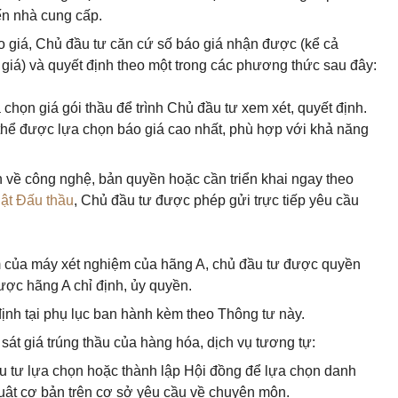
ến nhà cung cấp.
áo giá, Chủ đầu tư căn cứ số báo giá nhận được (kể cả
iá) và quyết định theo một trong các phương thức sau đây:
 chọn giá gói thầu để trình Chủ đầu tư xem xét, quyết định.
 thể được lựa chọn báo giá cao nhất, phù hợp với khả năng
 về công nghệ, bản quyền hoặc cần triển khai ngay theo
ật Đấu thầu
, Chủ đầu tư được phép gửi trực tiếp yêu cầu
iệm của máy xét nghiệm của hãng A, chủ đầu tư được quyền
ược hãng A chỉ định, ủy quyền.
ịnh tại phụ lục ban hành kèm theo Thông tư này.
sát giá trúng thầu của hàng hóa, dịch vụ tương tự:
ầu tư lựa chọn hoặc thành lập Hội đồng để lựa chọn danh
huật cơ bản trên cơ sở yêu cầu về chuyên môn.