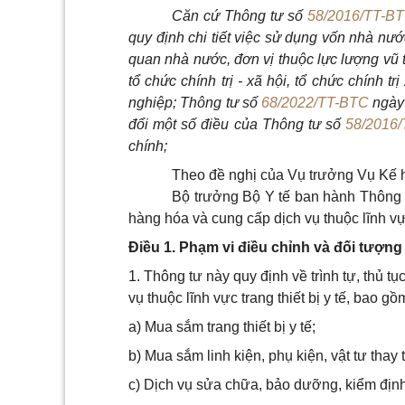
C
ăn cứ Thông tư số
58/2016/TT-B
quy định chi tiết việc sử dụng vốn nhà n
quan nhà nước, đơn vị thuộc lực lượng vũ t
tổ chức chính trị - xã hội, tổ chức chính tr
nghiệp; Thông tư số
68/2022/TT-BTC
ngày 
đổi một số điều của Thông tư số
58/2016
chính;
Theo đề nghị của Vụ trưởng Vụ K
ế
h
Bộ trưởng Bộ Y tế ban hành Thông tư
hàng hóa và cung cấp dịch vụ thuộc lĩnh vực
Điều 1. Phạm vi điều chỉnh và đối tượn
1. Thông tư này quy định về trình tự, thủ 
vụ thuộc lĩnh vực trang thiết bị y tế, bao gồ
a) Mua sắm trang thiết bị y tế;
b) Mua sắm linh kiện, phụ kiện, vật tư thay t
c) Dịch vụ sửa chữa, bảo dưỡng, kiểm định, 