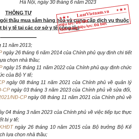
Hà Nội, ngày
3
0
tháng
6
năm 2023
THÔNG T
Ư
iá gói thầu mua sắm hàng hóa và cung cấp dịch vụ thuộc
Hiệu lực: Đã biết
Tình trạng hiệu lực: Đã biết
t bị y tế tại các cơ sở y tế công lập
_____________
 11 n
ăm 2013;
P
ngày 2
6 tháng 6 năm 2014 của Chính phủ quy định chi
tiết
lựa chọn nhà thầu;
P
ngày 15 tháng
11 năm 2022 của Chính phủ quy định chức
ức của Bộ Y tế;
CP
ngày 08 tháng 11
năm 2021 của Chính phủ về quản
lý
Đ-CP
ngày 03 tháng 3 năm 2023 của Chính phủ về sửa đổi,
2021/NĐ-CP
ngày 08 tháng 11 năm 2021 của Chính phủ về
ày 04 tháng
3 năm 2023 của Chính phủ về việc tiếp tục thực
 bị y tế;
BKHĐT
ngày 26 tháng 10 năm 2015 của Bộ trưởng Bộ Kế
ạch lựa chọn nhà thầu;