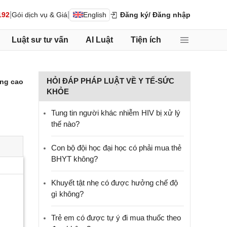
|
|
192
Gói dịch vụ & Giá
English
Đăng ký
/ Đăng nhập
Luật sư tư vấn
AI Luật
Tiện ích
HỎI ĐÁP PHÁP LUẬT VỀ Y TẾ-SỨC
ng cao
KHỎE
Tung tin người khác nhiễm HIV bị xử lý
thế nào?
Con bộ đội học đại học có phải mua thẻ
BHYT không?
Khuyết tật nhẹ có được hưởng chế độ
gì không?
Trẻ em có được tự ý đi mua thuốc theo