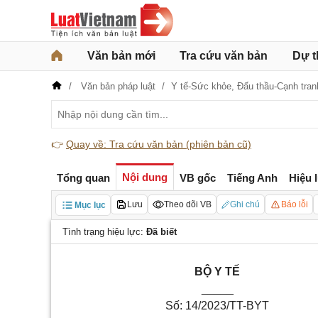
Văn bản mới
Tra cứu văn bản
Dự t
Văn bản pháp luật
Y tế-Sức khỏe,
Đấu thầu-Cạnh tran
👉
Quay về: Tra cứu văn bản (phiên bản cũ)
Nội dung
Tổng quan
VB gốc
Tiếng Anh
Hiệu 
Lưu
Theo dõi VB
Ghi chú
Báo lỗi
Mục lục
Tình trạng hiệu lực:
Đã biết
B
Ộ Y TẾ
_____
Số:
14
/2023/TT-BYT