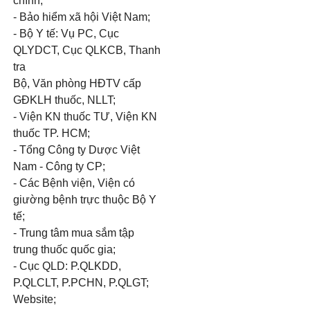
chính;
- Bảo hiểm xã hội Việt Nam;
- Bộ Y tế: Vụ PC, Cục
QLYDCT, Cục QLKCB, Thanh
tra
Bộ, Văn phòng HĐTV cấp
GĐKLH thuốc, NLLT;
- Viện KN thuốc TƯ, Viện KN
thuốc TP. HCM;
- Tổng Công ty Dược Việt
Nam - Công ty CP;
- Các Bệnh viện, Viện có
giường bệnh trực thuộc Bộ Y
tế;
- Trung tâm mua sắm tập
trung thuốc quốc gia;
- Cục QLD: P.QLKDD,
P.QLCLT, P.PCHN, P.QLGT;
Website;