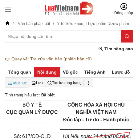
Đăng nhập
Văn bản pháp luật
Y tế-Sức khỏe,
Thực phẩm-Dược phẩm
Tìm nâng cao
👉
Quay về: Tra cứu văn bản (phiên bản cũ)
Tổng quan
Nội dung
VB gốc
Tiếng Anh
Lược đồ
Lưu
Tìm từ trong trang
Mục lục
Tình trạng hiệu lực:
Đã biết
BỘ Y TẾ
CỘNG HÒA XÃ HỘI CHỦ
CỤC QUẢN LÝ DƯỢC
NGHĨA VIỆT NAM
___________
Độc lập - Tự do - Hạnh phúc
__________________________
Số: 617/QĐ-QLD
Hà Nội, ngày 24 tháng 08 năm