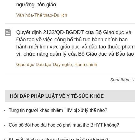
ngưỡng, tôn giáo
Văn hóa-Thể thao-Du lịch
Quyết định 2132/QĐ-BGDĐT của Bộ Giáo dục và
Đào tạo về việc công bố thủ tục hành chính ban
hành mới lĩnh vực giáo dục và đào tạo thuộc phạm
vi, chức năng quản lý của Bộ Giáo dục và Đào tạo
Giáo dục-Đào tạo-Dạy nghề
,
Hành chính
Xem thêm
HỎI ĐÁP PHÁP LUẬT VỀ Y TẾ-SỨC KHỎE
Tung tin người khác nhiễm HIV bị xử lý thế nào?
Con bộ đội học đại học có phải mua thẻ BHYT không?
Khuyết tật nhẹ có được hưởng chế độ gì không?