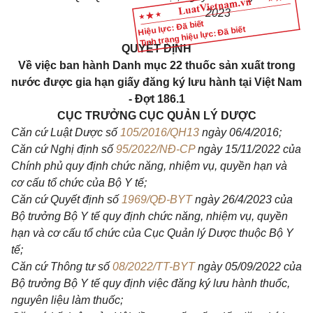
2023
Hiệu lực: Đã biết
Tình trạng hiệu lực: Đã biết
QUYẾT ĐỊNH
Về việc ban hành Danh mục 22 thuốc sản xuất trong
nước được gia hạn giấy đăng ký lưu hành tại Việt Nam
- Đợt 186.1
CỤC TRƯỞNG CỤC QUẢN LÝ DƯỢC
Căn cứ Luật Dược số
105/2016/QH13
ngày 06/4/2016;
Căn cứ Nghị định số
95/2022/NĐ-CP
ngày 15/11/2022 của
Chính phủ quy định chức năng, nhiệm vụ, quyền hạn và
cơ cấu tổ chức của Bộ Y tế;
Căn cứ Quyết định số
1969/QĐ-BYT
ngày 26/4/2023 của
Bộ trưởng Bộ Y tế quy định chức năng, nhiệm vụ, quyền
hạn và cơ cấu tổ chức của Cục Quản lý Dược thuộc Bộ Y
tế;
Căn cứ Thông tư số
08/2022/TT-BYT
ngày 05/09/2022 của
Bộ trưởng Bộ Y tế quy định việc đăng ký lưu hành thuốc,
nguyên liệu làm thuốc;