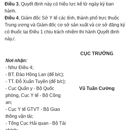
Điều 3.
Quyết định này có hiệu lực kể từ ngày ký
ban
hành.
Điều 4.
Giám đốc Sở Y tế các tỉnh, thành phố trực thuộc
Trung ương và Giám đốc cơ sở sản xuất và cơ sở đăng ký
có thuốc tại Điều 1 chịu trách nhiệm
thi hành Quyết định
này./.
CỤC TRƯỞNG
Nơi nhận:
- Như Điều 4;
- BT. Đào Hồng Lan (để b/c);
- TT. Đỗ Xuân Tuyên (để b/c);
- Cục Quân y - Bộ Quốc
Vũ Tuấn Cường
phòng, Cục Y tế - Bộ Công
an;
- Cục Y tế GTVT - Bộ Giao
thông vận tải;
- Tổng Cục Hải quan - Bộ Tài