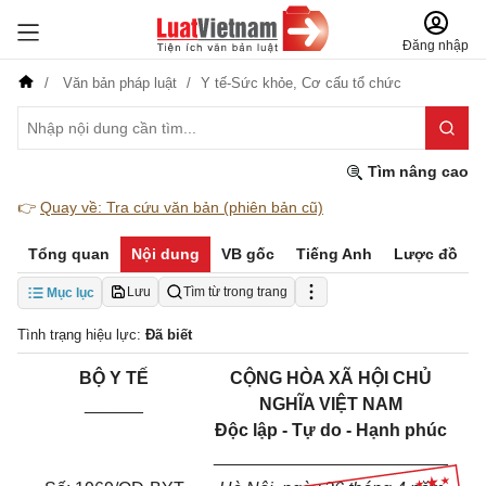
Đăng nhập
Văn bản pháp luật
Y tế-Sức khỏe,
Cơ cấu tổ chức
Tìm nâng cao
👉
Quay về: Tra cứu văn bản (phiên bản cũ)
Tổng quan
Nội dung
VB gốc
Tiếng Anh
Lược đồ
Lưu
Tìm từ trong trang
Mục lục
Tình trạng hiệu lực:
Đã biết
BỘ Y TẾ
CỘNG HÒA XÃ HỘI CHỦ
______
NGHĨA VIỆT NAM
Độc lập - Tự do - Hạnh phúc
________________________