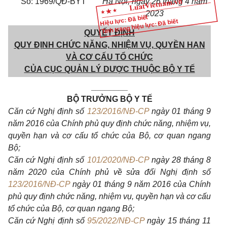
Số: 1969/QĐ-BYT
Hà Nội, ngày 26 tháng 4 năm
2023
Hiệu lực: Đã biết
Tình trạng hiệu lực: Đã biết
QUYẾT ĐỊNH
QUY ĐỊNH CHỨC NĂNG, NHIỆM VỤ, QUYỀN HẠN
VÀ CƠ CẤU TỔ CHỨC
CỦA CỤC QUẢN LÝ DƯỢC THUỘC BỘ Y TẾ
________
BỘ TRƯỞNG BỘ Y TẾ
Căn cứ Nghị định số
123/2016/NĐ-CP
ngày 01 tháng 9
năm 2016 của Chính phủ quy định chức năng, nhiệm vụ,
quyền hạn và cơ cấu tổ chức của Bộ, cơ quan ngang
Bộ;
Căn cứ Nghị định số
101/2020/NĐ-CP
ngày 28 tháng 8
năm 2020 của Chính phủ về sửa đổi Nghị định số
123/2016/NĐ-CP
ngày 01 tháng 9 năm 2016 của Chính
phủ quy định chức năng, nhiệm vụ, quyền hạn và cơ cấu
tổ chức của Bộ, cơ quan ngang Bộ;
Căn cứ Nghị định số
95/2022/NĐ-CP
ngày 15 tháng 11