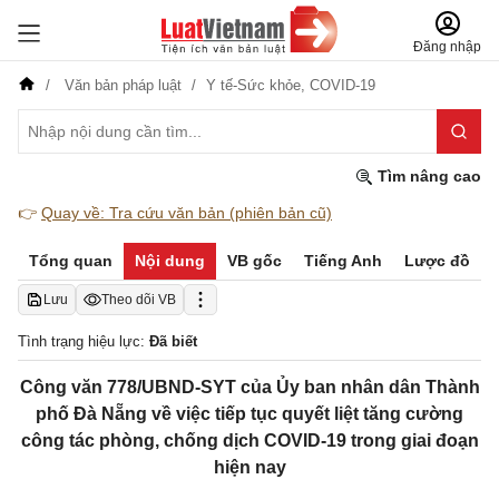
Đăng nhập
Văn bản pháp luật
Y tế-Sức khỏe,
COVID-19
Tìm nâng cao
👉
Quay về: Tra cứu văn bản (phiên bản cũ)
Tổng quan
Nội dung
VB gốc
Tiếng Anh
Lược đồ
Lưu
Theo dõi VB
Tình trạng hiệu lực:
Đã biết
Công văn 778/UBND-SYT của Ủy ban nhân dân Thành
phố Đà Nẵng về việc tiếp tục quyết liệt tăng cường
công tác phòng, chống dịch COVID-19 trong giai đoạn
hiện nay