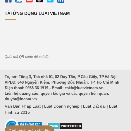
TẢI ỨNG DỤNG LUATVIETNAM
Quét mã QR code để cài đặt
Trụ sở: Tầng 3, Toà nhà IC, 82 Duy Tân, P.Cầu Giấy, TP.Hà Nội
VPĐD: 648 Nguyễn Kiệm, Phường Đức Nhuận, TP. Hồ Chí Minh
Điện thoại: 0938 36 1919 - Email:
cskh@luatvietnam.vn
Liên hệ quảng cáo; quyền tác giả và các quyền liên quan:
thuybt@incom.vn
Văn Bản Pháp Luật
|
Luật Doanh nghiệp
|
Luật Đất đai
|
Luật
Hình sự 2015
Chú thích màu chỉ dẫn