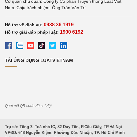
Cơ quan chủ quản: Công ty Cổ phần Truyền thông Luật Việt
Nam. Chịu trách nhiệm: Ông Trần Văn Trí
0938 36 1919
Hỗ trợ về dịch vụ:
1900 6192
Hỗ trợ giải đáp pháp luật:
TẢI ỨNG DỤNG LUATVIETNAM
Quét mã QR code để cài đặt
Trụ sở: Tầng 3, Toà nhà IC, 82 Duy Tân, P.Cầu Giấy, TP.Hà Nội
VPĐD: 648 Nguyễn Kiệm, Phường Đức Nhuận, TP. Hồ Chí Minh