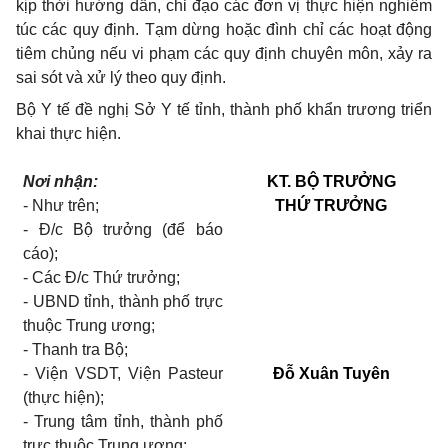
kịp thời hướng dẫn, chỉ đạo các đơn vị thực hiện nghiêm
túc các quy định. Tạm dừng hoặc đình chỉ các hoạt động
tiêm chủng nếu vi phạm các quy định chuyên môn, xảy ra
sai sót và xử lý theo quy định.
Bộ Y tế đề nghị Sở Y tế tỉnh, thành phố khẩn trương triển
khai thực hiện.
Nơi nhận:
KT.
BỘ TRƯỞNG
-
Như trên;
THỨ TRƯỞNG
-
Đ/c Bộ trưởng (để báo
cáo);
-
Các Đ/c Thứ trưởng;
-
UBND tỉnh, thành phố trực
thuộc Trung ương;
-
Thanh tra Bộ;
-
Viện VSDT, Viện
Pasteur
Đỗ Xuân Tuyên
(thực hiện);
-
Trung tâm tỉnh, thành phố
trực thuộc Trung ương;