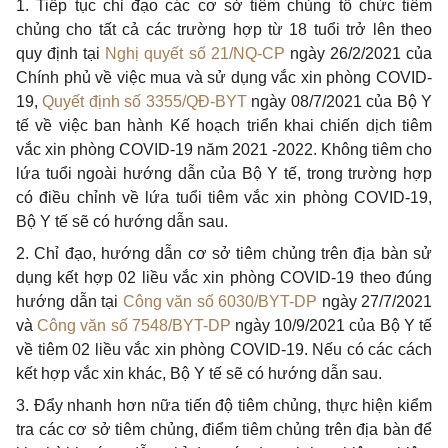
1
. Tiếp tục chỉ đạo các cơ sở tiêm chủng tổ chức tiêm
chủng cho tất cả các trường hợp từ 18 tuổi trở lên theo
quy định tại
Nghị quyết số 21/NQ-CP
ngày 26/2/2021 của
Chính phủ về việc mua và sử dụng vắc xin phòng COVID-
19,
Quyết định số 3355/QĐ-BYT
ngày 08/7/2021 của Bộ Y
tế về việc ban hành Kế hoạch triển khai chiến dịch tiêm
vắc xin phòng COVID-19 năm 2021 -2022. Không tiêm cho
lứa tuổi ngoài hướng dẫn của Bộ Y tế, trong trường hợp
có điều chỉnh về lứa tuổi tiêm vắc xin phòng COVID-19,
Bộ Y tế sẽ có hướng dẫn sau.
2
. Chỉ đạo, hướng dẫn cơ sở tiêm chủng trên địa bàn sử
dụng kết hợp 02 liều vắc xin phòng COVID-19 theo đúng
hướng dẫn tại
Công văn số 6030/BYT-DP
ngày 27/7/2021
và
Công văn số 7548/BYT-DP
ngày 10/9/2021 của Bộ Y tế
về tiêm 02 liều vắc xin phòng COVID-19. Nếu có các cách
kết hợp vắc xin khác, Bộ Y tế sẽ có hướng dẫn sau.
3
. Đẩy nhanh hơn nữa tiến độ tiêm chủng, thực hiện kiểm
tra các cơ sở tiêm chủng, điểm tiêm chủng trên địa bàn để