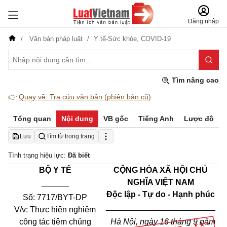
Đăng nhập
Văn bản pháp luật
Y tế-Sức khỏe,
COVID-19
Tìm nâng cao
👉
Quay về: Tra cứu văn bản (phiên bản cũ)
Tổng quan
Nội dung
VB gốc
Tiếng Anh
Lược đồ
Lưu
Tìm từ trong trang
Tình trạng hiệu lực:
Đã biết
BỘ Y TẾ
CỘNG HÒA XÃ HỘI CHỦ
______
NGHĨA VIỆT NAM
Độc lập - Tự do - Hạnh phúc
Số: 7717/BYT-DP
________________________
V/v:
Thực hiện nghiêm
công tác tiêm chủng
Hà Nội, ngày 16 tháng 9 năm