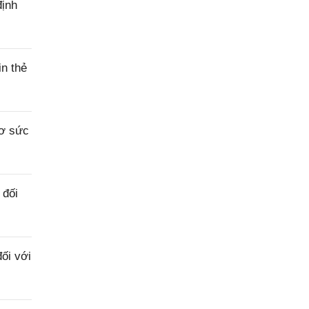
định
n thẻ
sơ sức
 đối
ối với