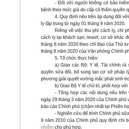
- Đối với người không có bảo hiểm 
bệnh theo mức giá do cấp có thẩm quyền q
4. Quy định nêu trên áp dụng đối v
ly tập trung từ ngày 01 tháng 9 năm 2020.
Riêng về việc thu phí cách ly, chi 
cách ly tại khách sạn, resort, cơ sở khác 
tháng 8 năm 2020 theo chỉ đạo của Thủ t
tháng 8 năm 2020 của Văn phòng Chính p
5. Tổ chức thực hiện:
a) Giao các Bộ: Y tế, Tài chính rà
quyền sửa đổi, bổ sung tạo cơ sở pháp lý 
phương giải quyết vướng mắc phát sinh tro
b) Giao Bộ Y tế chủ trì, phối hợp vớ
- Tổng hợp các nội dung nêu trên 
ngày 29 tháng 3 năm 2020 của Chính phủ v
báo cáo Chính phủ (chậm nhất tại Phiên h
- Nghiên cứu để trình Chính phủ sử
9 năm 2010 của Chính phủ quy định chi ti
nhiễm
cho phù hợp.