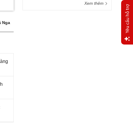
Xem thêm
 Nga
Yêu
cầu
hàng
hỗ trợ
ch
c