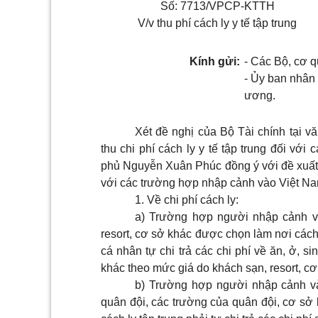
Số: 7713/VPCP-KTTH
V/v thu phí cách ly y tế tập trung
Kính gửi:
- Các Bộ, cơ 
- Ủy ban nhân 
ương.
Xét đề nghị của Bộ Tài chính tại
thu chi phí cách ly y tế tập trung đối v
phủ Nguyễn Xuân Phúc đồng ý với đề xuất củ
với các trường hợp nhập cảnh vào Việt Nam
1. Về chi phí cách ly:
a) Trường hợp người nhập cảnh và
resort, cơ sở khác được chọn làm nơi cách
cá nhân tự chi trả các chi phí về ăn, ở, si
khác theo mức giá do khách sạn, resort, cơ
b) Trường hợp người nhập cảnh vào
quân đội, các trường của quân đội, cơ sở