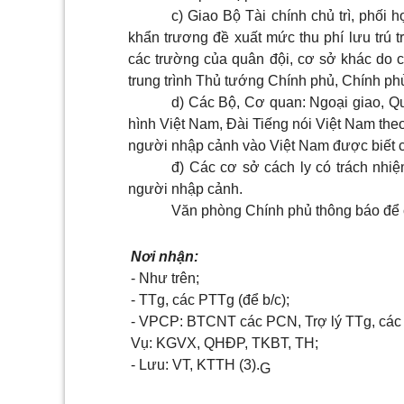
c) Giao Bộ Tài chính chủ trì, phối
khẩn trương đề xuất mức thu phí lưu trú tr
các trường của quân đội, cơ sở khác do 
trung trình Thủ tướng Chính phủ, Chính phủ
d) Các Bộ, Cơ quan: Ngoại giao, Qu
hình Việt Nam, Đài Tiếng nói Việt Nam theo
người nhập cảnh vào Việt Nam được biết cá
đ) Các cơ sở cách ly có trách nhiệm
người nhập cảnh.
Văn phòng Chính phủ thông báo để c
Nơi nhận:
- Như trên;
- TTg, các PTTg (để b/c);
- VPCP: BTCNT các PCN, Trợ lý TTg, các
Vụ: KGVX, QHĐP, TKBT, TH;
- Lưu: VT, KTTH (3).
G