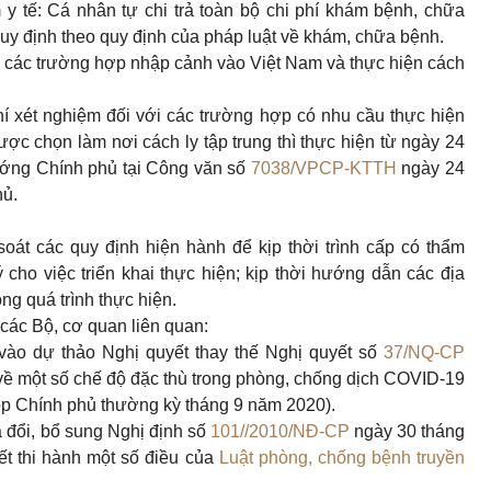
y tế: Cá nhân tự chi trả toàn bộ chi phí khám bệnh, chữa
uy định theo quy định của pháp luật về khám, chữa bệnh.
ới các trường hợp nhập cảnh vào Việt Nam và thực hiện cách
phí xét nghiệm đối với các trường hợp có nhu cầu thực hiện
được chọn làm nơi cách ly tập trung thì thực hiện từ ngày 24
ướng Chính phủ tại Công văn số
7038/VPCP-KTTH
ngày 24
hủ.
 soát các quy định hiện hành để kịp thời trình cấp có thẩm
cho việc triển khai thực hiện; kịp thời hướng dẫn các địa
ng quá trình thực hiện.
i các Bộ, cơ quan liên quan:
vào dự thảo Nghị quyết thay thế Nghị quyết số
37/NQ-CP
ề một số chế độ đặc thù trong phòng, chống dịch COVID-19
ọp Chính phủ thường kỳ tháng 9 năm 2020).
a đổi, bổ sung Nghị định số
101//2010/NĐ-CP
ngày 30 tháng
ết thi hành một số điều của
Luật phòng, chống bệnh truyền