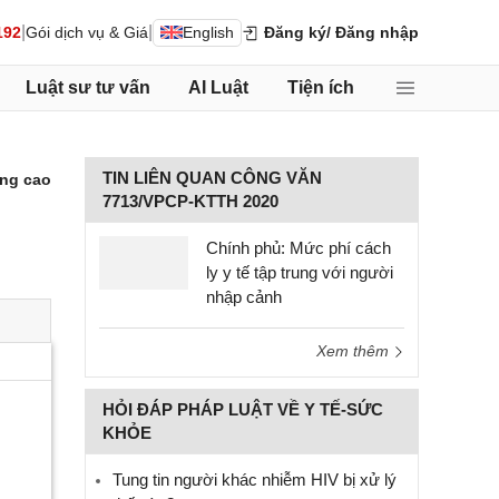
|
|
192
Gói dịch vụ & Giá
English
Đăng ký
/ Đăng nhập
Luật sư tư vấn
AI Luật
Tiện ích
TIN LIÊN QUAN CÔNG VĂN
ng cao
7713/VPCP-KTTH 2020
Chính phủ: Mức phí cách
ly y tế tập trung với người
nhập cảnh
Xem thêm
HỎI ĐÁP PHÁP LUẬT VỀ Y TẾ-SỨC
KHỎE
Tung tin người khác nhiễm HIV bị xử lý