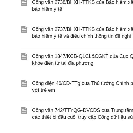
Công văn 2738/BHXH-TTKS của Bảo hiểm xã h
bảo hiểm y tế
Công văn 2737/BHXH-TTKS của Bảo hiểm xã hội
bảo hiểm y tế và điều chỉnh thông tin đề ngh
Công văn 1347/KCB-QLCL&CGKT của Cục Quản
khỏe điện tử tại địa phương
Công điện 46/CĐ-TTg của Thủ tướng Chính ph
với trẻ em
Công văn 742/TTYQG-DVCDS của Trung tâm Thô
các thiết bị đầu cuối truy cập Cổng dữ liệu s