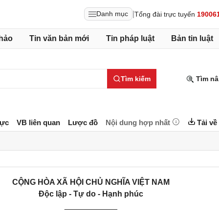
|
Danh mục
Tổng đài trực tuyến
19006
hảo
Tin văn bản mới
Tin pháp luật
Bản tin luật
Tìm kiếm
Tìm nâ
lực
VB liên quan
Lược đồ
Nội dung hợp nhất
Tải về
CỘNG HÒA XÃ HỘI CHỦ NGHĨA VIỆT NAM
Độc lập - Tự do - Hạnh phúc
____________