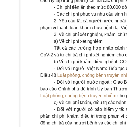
cách ly tập trung phải tự chi trả các chi phí
- Chi phí tiền ăn theo mức 80.000 đ
- Các chi phí phục vụ nhu cầu sinh h
2. Yêu cầu tất cả người nước ngoài
phạm vi thanh toán khám chữa bệnh tại Việt
3. Về chi phí xét nghiệm, khám, chữa
a) Về chi phí xét nghiệm:
Tất cả các trường hợp nhập cảnh 
CoV-2 và tự chi trả chi phí xét nghiệm cho 
b) Về chi phí khám, điều trị bệnh C
- Đối với người Việt Nam: Tiếp tụ
Điều 48
Luật phòng, chống bệnh truyền nh
- Đối với người nước ngoài: Giao B
báo cáo Chính phủ để trình Ủy ban Thườn
Luật phòng, chống bệnh truyền nhiễm
cho p
c) Về chi phí khám, điều trị các bệnh 
- Đối với người có bảo hiểm y tế:
phần chi phí khám, điều trị trong phạm vi
đồng chi trả của người bệnh và các chi phí