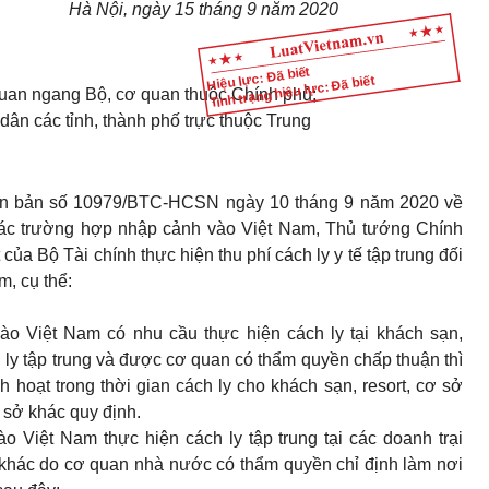
Hà Nội, ngày 15 tháng 9 năm 2020
Hiệu lực: Đã biết
Tình trạng hiệu lực: Đã biết
quan ngang Bộ, cơ quan thuộc Chính phủ;
dân các tỉnh, thành phố trực thuộc Trung
 văn bản số 10979/BTC-HCSN ngày 10 tháng 9 năm 2020 về
ới các trường hợp nhập cảnh vào Việt Nam, Thủ tướng Chính
a Bộ Tài chính thực hiện thu phí cách ly y tế tập trung đối
, cụ thể:
o Việt Nam có nhu cầu thực hiện cách ly tại khách sạn,
 ly tập trung và được cơ quan có thẩm quyền chấp thuận thì
nh hoạt trong thời gian cách ly cho khách sạn, resort, cơ sở
 sở khác quy định.
 Việt Nam thực hiện cách ly tập trung tại các doanh trại
 khác do cơ quan nhà nước có thẩm quyền chỉ định làm nơi