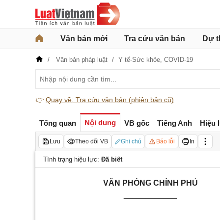
Văn bản mới
Tra cứu văn bản
Dự t
Văn bản pháp luật
Y tế-Sức khỏe,
COVID-19
👉
Quay về: Tra cứu văn bản (phiên bản cũ)
Nội dung
Tổng quan
VB gốc
Tiếng Anh
Hiệu 
Lưu
Theo dõi VB
Ghi chú
Báo lỗi
In
Tình trạng hiệu lực:
Đã biết
VĂN PHÒNG CHÍNH PHỦ
____________