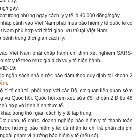
 sau đây:
ồng/ngày.
oạt trong những ngày cách ly y tế là 40.000 đồng/ngày.
 nhập cảnh vào Việt Nam phải mua bảo hiểm y tế quốc tế có
 Nam phù hợp với thời gian lưu trú tại Việt Nam.
 bệnh trong thời gian cách ly:
vào Việt Nam phải chấp hành chỉ định xét nghiệm SARS-
cơ sở y tế theo mức giá dịch vụ y tế hiện hành.
OVID-19:
c do ngân sách nhà nước bảo đảm theo quy định tại
khoản 2
iễm
.
ộ Y tế chủ trì, phối hợp với các Bộ, cơ quan liên quan sớm
g vụ Quốc hội, Quốc hội xem xét, sửa đổi
khoản 2 Điều 48
hù hợp với tình hình thực tế.
khác trong thời gian cách ly y tế tập trung:
 Cơ quan, tổ chức, doanh nghiệp bảo hiểm y tế thanh toán
 được hưởng bảo hiểm y tế; cá nhân tự chi trả phần chi phí
 ngoài phạm vi hưởng bảo hiểm y tế (nếu có).