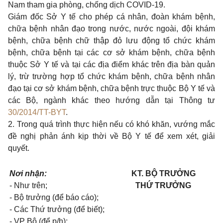
Nam tham gia phòng, chống dịch COVID-19.
Giám đốc Sở Y tế cho phép cá nhân, đoàn khám bệnh,
chữa bệnh nhân đạo trong nước, nước ngoài, đội khám
bệnh, chữa bệnh chữ thập đỏ lưu động tổ chức khám
bệnh, chữa bệnh tại các cơ sở khám bệnh, chữa bệnh
thuộc Sở Y tế và tại các địa điểm khác trên địa bàn quản
lý, trừ trường hợp tổ chức khám bệnh, chữa bệnh nhân
đạo tại cơ sở khám bệnh, chữa bệnh trực thuộc Bộ Y tế và
các Bộ, ngành khác theo hướng dẫn tại Thông tư
30/2014/TT-BYT
.
2. Trong quá trình thực hiện nếu có khó khăn, vướng mắc
đề nghị phản ánh kịp thời về Bộ Y tế để xem xét, giải
quyết.
Nơi nhận:
KT. BỘ TRƯỞNG
- Như trên;
THỨ TRƯỞNG
- Bộ trưởng (để báo cáo);
- Các Thứ trưởng (để biết);
- VP Bộ (để p/h);