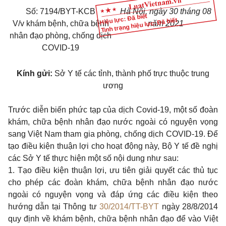
Số: 7194/BYT-KCB
Hà Nội, ngày 30 tháng 08
Hiệu lực: Đã biết
Tình trạng hiệu lực: Đã biết
V/v khám bệnh, chữa bệnh
năm 2021
nhân đạo phòng, chống dịch
COVID-19
Kính gửi:
Sở Y tế các tỉnh, thành phố trực thuộc trung
ương
Trước diễn biến phức tạp của dịch Covid-19, một số đoàn
khám, chữa bệnh nhân đạo nước ngoài có nguyện vọng
sang Việt Nam tham gia phòng, chống dịch COVID-19. Để
tạo điều kiện thuận lợi cho hoạt động này, Bộ Y tế đề nghị
các Sở Y tế thực hiện một số nội dung như sau:
1. Tạo điều kiện thuận lợi, ưu tiên giải quyết các thủ tục
cho phép các đoàn khám, chữa bệnh nhân đạo nước
ngoài có nguyện vọng và đáp ứng các điều kiện theo
hướng dẫn tại Thông tư
30/2014/TT-BYT
ngày 28/8/2014
quy định về khám bệnh, chữa bệnh nhân đạo để vào Việt