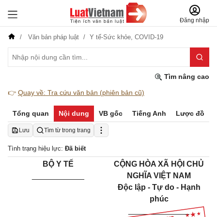
Đăng nhập
Văn bản pháp luật
Y tế-Sức khỏe,
COVID-19
Tìm nâng cao
👉
Quay về: Tra cứu văn bản (phiên bản cũ)
Tổng quan
Nội dung
VB gốc
Tiếng Anh
Lược đồ
Lưu
Tìm từ trong trang
Tình trạng hiệu lực:
Đã biết
BỘ Y TẾ
CỘNG HÒA XÃ HỘI CHỦ
____________
NGHĨA VIỆT NAM
Độc lập - Tự do - Hạnh
phúc
______________