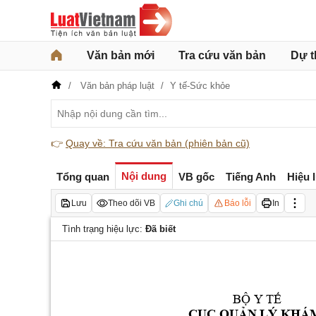
Văn bản mới
Tra cứu văn bản
Dự t
Văn bản pháp luật
Y tế-Sức khỏe
👉
Quay về: Tra cứu văn bản (phiên bản cũ)
Nội dung
Tổng quan
VB gốc
Tiếng Anh
Hiệu 
Lưu
Theo dõi VB
Ghi chú
Báo lỗi
In
Tình trạng hiệu lực:
Đã biết
BỘ Y TẾ
CỤC QUẢN LÝ K
HÁM