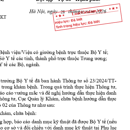
tháng  
26 
Hà Nội, ngày  
năm 20
28
03
MKT 
Hiệu lực: Đã biết
Tình trạng hiệu lực: Đã biết
 
Bệnh viện/Viện c
ó giường bện
h
trực thuộc Bộ Y tế;
Sở Y tế các tỉnh, 
thành phố 
trực thuộc Tr
ung ương;
Y tế các Bộ, ngàn
h.
-
 
tr
ưở
ng 
Bộ 
Y 
tế 
đã
ban 
hàn
h 
Thô
ng 
tư 
số
23/20
24/
TT
 
tr
ong
khám
bệ
nh. 
Tr
ong quá 
trì
nh 
th
ực 
h
iện Thông
tư,
và 
bá
o c
áo 
vư
ớng 
mắ
c
đề 
nghị
hư
ớn
g dẫ
n t
hực
 hi
ện 
dan
h 
, 
h
ông t
ư
Cụ
c Q
uản l
ý Khá
m,
 chữ
a bệ
nh
 hướ
ng d
ẫn t
hực
:
ố 
02
 củ
a T
hô
ng 
tư
 như
 s
au
: 
 kh
ám, chữa bệnh
, 
báo 
cáo 
g 
hợp
danh 
mục
kỹ 
thuật 
đã 
được 
Bộ Y 
tế 
(nếu
h
o 
cơ sở
v
à đối chiếu v
ớ
i 
dan
h 
m
ục 
kỹ thuật 
tại Phụ lục 