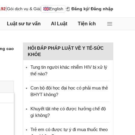
|
|
192
Gói dịch vụ & Giá
English
Đăng ký
/ Đăng nhập
Luật sư tư vấn
AI Luật
Tiện ích
HỎI ĐÁP PHÁP LUẬT VỀ Y TẾ-SỨC
ng cao
KHỎE
Tung tin người khác nhiễm HIV bị xử lý
thế nào?
Con bộ đội học đại học có phải mua thẻ
BHYT không?
Khuyết tật nhẹ có được hưởng chế độ
gì không?
Trẻ em có được tự ý đi mua thuốc theo