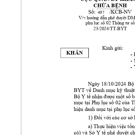
CHỮA BỆNH
/KCB-
NV
Số: 
497
V/v 
hướng dẫn phê duyệt D
phụ lục số 02 Thông tư số
23/2024/TT-BYT 
Kính gửi:  
KHẨN
- 
- 
- 
Ngà
y 
18/
10/
202
4 
Bộ
BYT 
về 
D
an
h 
m
ục
k
ỹ 
t
huậ
t
Bộ 
Y t
ế n
hận 
đượ
c 
một s
ố 
mục
 tại P
h
ụ lục
 số 0
2 c
ủa T
hiện
 d
an
h m
ục 
tại 
ph
ụ 
lục
 s
1) Đối với các cơ sở
a) 
T
hực 
hiện 
việc tổn
có) và 
Sở Y 
tế phê duyệt 
c