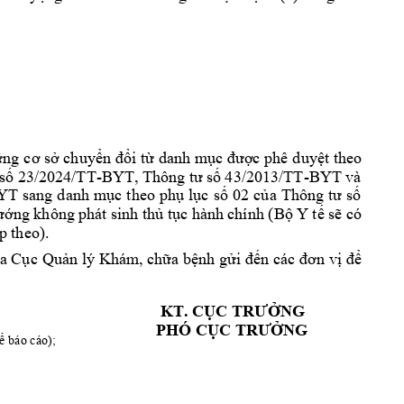
ững 
cơ sở chuyển đổi 
từ danh mục đ
ư
ợc phê 
duyệt theo 
-
-BYT v
à 
số 23/20
24/TT
BYT, Thông 
tư số 
43/2013/TT
YT 
sang 
danh 
mục t
heo phụ 
lục 
số 
02 
của 
Thôn
g 
tư 
số 
ư
ớng không p
hát sinh t
hủ tục hàn
h chính (Bộ 
Y tế sẽ 
có 
p theo).
ủ
a Cục 
Quả
n 
lý 
K
hám
, chữa bệnh 
gử
i 
đến
các
đơn 
vị
để 
KT. CỤC TRƯỞ
NG
PHÓ CỤC TRƯỞ
NG
ể báo 
cáo);