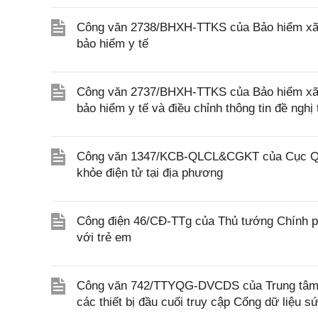
Công văn 2738/BHXH-TTKS của Bảo hiểm xã h
bảo hiểm y tế
Công văn 2737/BHXH-TTKS của Bảo hiểm xã hội
bảo hiểm y tế và điều chỉnh thông tin đề ngh
Công văn 1347/KCB-QLCL&CGKT của Cục Quản
khỏe điện tử tại địa phương
Công điện 46/CĐ-TTg của Thủ tướng Chính ph
với trẻ em
Công văn 742/TTYQG-DVCDS của Trung tâm Thô
các thiết bị đầu cuối truy cập Cổng dữ liệu s