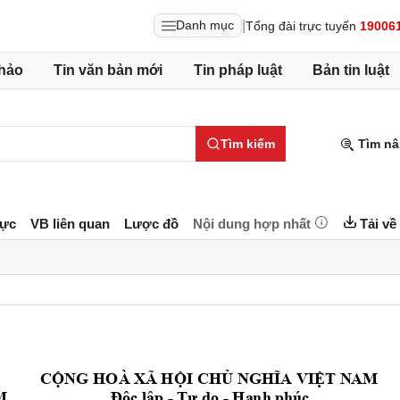
|
Danh mục
Tổng đài trực tuyến
19006
hảo
Tin văn bản mới
Tin pháp luật
Bản tin luật
Tìm kiếm
Tìm nâ
lực
VB liên quan
Lược đồ
Nội dung hợp nhất
Tải về
C
NG HOÀ 
XÃ H
I CH
T N
AM 
Ộ
Ộ
Ủ
NGHĨA VIỆ
c l
p 
- T
 do - H
nh phúc 
Độ
ậ
ự
ạ
, 