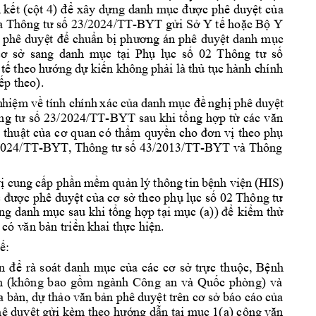
 kết 
(cột 4) 
để 
xây dựng 
danh mục đ
ược phê duyệt 
của
4
/TT
-BYT 
a Thông tư s
ố 23/202
gửi Sở Y tế hoặc B
ộ Y 
 phê 
duyệ
t 
để 
chuẩn bị 
phương án 
phê 
duyệt danh 
mục
cơ 
sở
sang 
dan
h 
mục 
tại 
Phụ 
lục 
số 
02 
T
hô
ng 
tư 
số 
 
tế
theo 
hướng 
dự 
kiế
n
không
 p
hải 
là 
thủ 
tục 
hành 
c
hính 
. 
ếp th
eo)
n
hiệm 
về 
tính 
ch
ính 
x
á
c 
của 
danh 
m
ục 
đề 
nghị 
p
hê 
duyệ
t 
-
ng 
tư 
số 
23/2024/T
T
BYT 
sau 
khi tổng 
hợp 
từ 
các 
văn 
 
thuật 
của 
cơ q
uan có 
thẩm 
quyền cho 
đơn 
vị 
theo 
phụ
2024/TT-BYT, 
-BYT 
và
 Thông 
Thông tư 
số 43/201
3/TT
ị c
ung 
cấp 
phần 
mềm
quản 
lý 
thông 
tin 
bệnh 
viện 
(
HIS) 
 được phê duyệ
t của cơ sở theo phụ lục số 0
2 Thông tư 
(a))
ng 
danh mục sau khi tổng hợp t
ạ
i 
mục
để 
kiểm thử 
 có v
ăn bản triển k
hai thực hiện.
tế: 
, 
n 
để 
rà 
soát 
danh 
mục 
của 
các 
cơ 
sở 
trực 
thuộc
Bệnh 
h 
(không 
b
a
o 
gồm 
ngành 
Công 
an 
và 
Quốc 
phòng) 
và 
, 
a 
bàn
dự
 thảo 
văn 
bản 
phê 
duyệt 
trên 
cơ sở 
báo 
cáo 
của 
hê duyệt gử
i kèm theo hướng 
dẫn tại mục 
1(a) công vă
n 