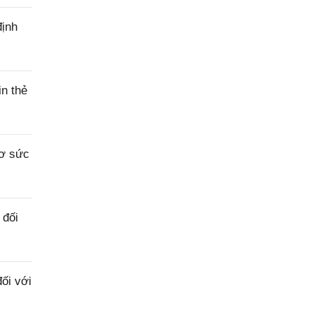
định
n thẻ
sơ sức
 đối
ối với