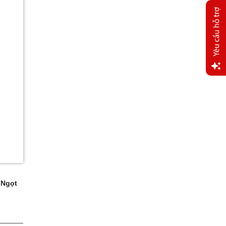
Yêu
cầu
hỗ trợ
 Ngọt