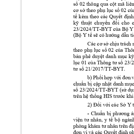
thông 
số 
02 
q
ua cột mã 
liên
cơ sở theo phụ lục số 
02 củ
tế k
èm theo
các Quyết 
định
kỹ 
thuật 
chuyể
n 
đổi 
cho 
23/2024/TT-
BYT
 c
ủa 
Bộ 
Y
(Bộ Y tế sẽ c
ó hướng dẫn ti
Các 
cơ 
sở 
ch
ịu 
trác
h 
theo 
phụ 
lục s
ố 02 
của 
Thô
bản 
phê 
du
yệt 
danh 
mục kỹ
3/
lục 01 
của Thôn
g tư s
ố 2
-BYT.  
tư số 21/2017/
TT
b) 
Phối 
hợp v
ới 
đơn 
v
chuẩn bị cập nhật
dan
h mục
4/TT-BYT (
số 23/202
sử dụ
trên hệ thống 
HIS trước khi
2) Đối với các Sở Y 
- 
C
huẩn 
bị 
p
hươ
ng 
á
viện 
tư 
nhân, 
y 
tế 
bộ 
ngàn
phòng k
hám tư 
nhâ
n trên 
đị
đơn vị và các 
Quyết địn
h p