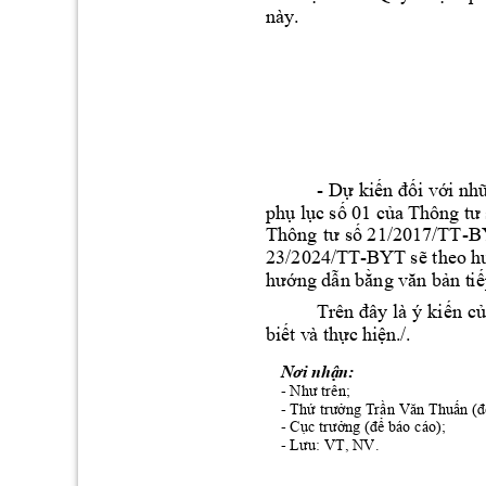
này. 
- 
D
ự kiến đối với nh
phụ lục 
số 01 
của Th
ông tư 
-B
Thông 
tư 
số 21/2017/TT
23/2024/TT-
BYT
 sẽ theo h
hướng dẫn
bằng 
văn bản t
iế
Trê
n 
đâ
y 
là ý 
kiến 
c
biết
 v
à t
hực
 hiệ
n.
/.
Nơi nhận:
- 
Như trên;
- 
Thứ trưởng Trần Vă
n Thuấn (đ
- 
Cục trưởng (để b
áo cáo);
- 
Lưu: VT, NV.