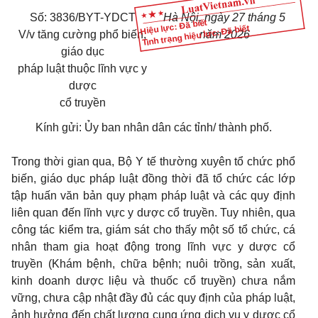
Số: 3836/BYT-YDCT
Hà Nội, ngày 27 tháng 5
Hiệu lực: Đã biết
Tình trạng hiệu lực: Đã biết
V/v tăng cường phổ biến,
năm 202
6
giáo dục
pháp luật thuộc lĩnh vực y
dược
cổ truyền
Kính gửi: Ủy ban nhân dân các tỉnh/ thành phố.
Trong thời gian qua, Bộ Y tế thường xuyên tổ chức phổ
biến, giáo dục pháp luật đồng thời đã tổ chức các lớp
tập huấn văn bản quy phạm pháp luật và các quy định
liên quan đến lĩnh vực y dược cổ truyền. Tuy nhiên, qua
công tác kiểm tra, giám sát cho thấy một số tổ chức, cá
nhân tham gia hoạt động trong lĩnh vực y dược cổ
truyền (Khám bệnh, chữa bệnh; nuôi trồng, sản xuất,
kinh doanh dược liệu và thuốc cổ truyền) chưa nắm
vững, chưa cập nhật đầy đủ các quy định của pháp luật,
ảnh hưởng đến chất lượng cung ứng
dịch vụ y dược cổ