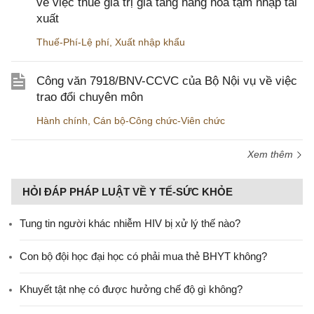
về việc thuế giá trị gia tăng hàng hóa tạm nhập tái
xuất
Thuế-Phí-Lệ phí
,
Xuất nhập khẩu
Công văn 7918/BNV-CCVC của Bộ Nội vụ về việc
trao đổi chuyên môn
Hành chính
,
Cán bộ-Công chức-Viên chức
Xem thêm
HỎI ĐÁP PHÁP LUẬT VỀ Y TẾ-SỨC KHỎE
Tung tin người khác nhiễm HIV bị xử lý thế nào?
Con bộ đội học đại học có phải mua thẻ BHYT không?
Khuyết tật nhẹ có được hưởng chế độ gì không?