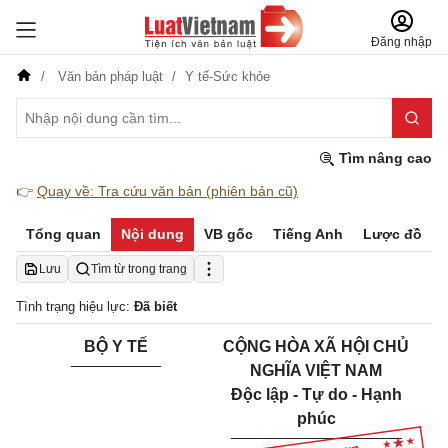
Đăng nhập
Văn bản pháp luật
Y tế-Sức khỏe
Tìm nâng cao
👉
Quay về: Tra cứu văn bản (phiên bản cũ)
Tổng quan
Nội dung
VB gốc
Tiếng Anh
Lược đồ
Lưu
Tìm từ trong trang
Tình trạng hiệu lực:
Đã biết
BỘ Y TẾ
CỘNG HÒA XÃ HỘI CHỦ
__________
NGHĨA VIỆT NAM
Độc lập - Tự do - Hạnh
phúc
___________________