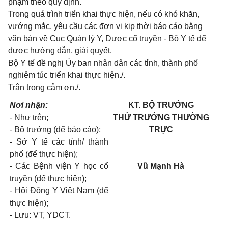
phạm theo quy định.
Trong quá trình triển khai thực hiện, nếu có khó khăn,
vướng mắc, yêu cầu các đơn vị kịp thời báo cáo bằng
văn bản về Cục Quản lý Y, Dược cổ truyền - Bộ Y tế để
được hướng dẫn, giải quyết.
Bộ Y tế đề nghị Ủy ban nhân dân các tỉnh, thành phố
nghiêm túc triển khai thực hiện./.
Trân trọng cảm ơn./.
Nơi nhận:
KT. BỘ TRƯỞNG
- Như trên;
THỨ TRƯỞNG THƯỜNG
-
Bộ trưởng (để báo cáo);
TRỰC
-
Sở Y tế các tỉnh/ thành
phố (để thực hiện)
;
-
Các Bệnh viện Y học cổ
Vũ Mạnh Hà
truyền (để thực hiện)
;
-
Hội
Đông Y Việt Nam (để
thực hiện)
;
- Lưu: VT, YDCT.