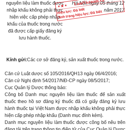
nguyên liệu làm thuốc được
Hà Nội, ngày 05 tháng 12
Hiệu lực: Đã biết
nhập khẩu không phải thực
năm 2017
Tình trạng hiệu lực: Đã biết
hiện việc cấp phép nhập
khẩu của thuốc trong nước
đã được cấp giấy đăng ký
lưu hành thuốc.
Kính gửi:
Các cơ sở đăng ký, sản xuất thuốc trong nước.
Căn cứ Luật dược số 105/2016/QH13 ngày 06/4/2016;
Căn cứ Nghị định 54/2017/NĐ-CP ngày 08/5/2017;
Cục Quản lý Dược thông báo:
Công bố Danh mục nguyên liệu làm thuốc để sản xuất
thuốc theo hồ sơ đăng ký thuốc đã có giấy đăng ký lưu
hành thuốc tại Việt Nam được nhập khẩu không phải thực
hiện cấp phép nhập khẩu (Danh mục đính kèm).
Danh mục nguyên liệu làm thuốc được công bố nêu trên
đăng tải trên trang thông tin điện tử của Cục Quản lý Dược