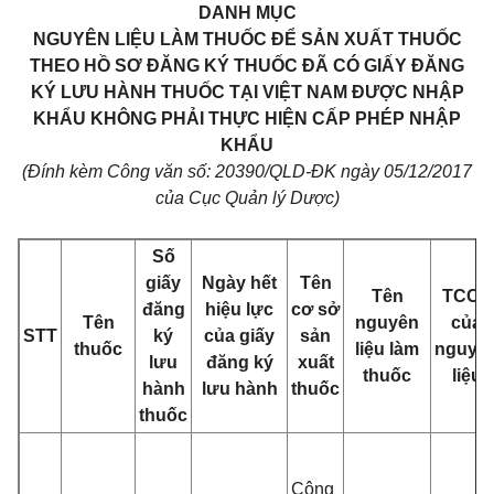
DANH MỤC
NGUYÊN LIỆU LÀM THUỐC ĐỂ SẢN XUẤT THUỐC
THEO HỒ SƠ ĐĂNG KÝ THUỐC ĐÃ CÓ GIẤY ĐĂNG
KÝ LƯU HÀNH THUỐC TẠI VIỆT NAM ĐƯỢC NHẬP
KHẨU KHÔNG PHẢI THỰC HIỆN CẤP PHÉP NHẬP
KHẨU
(Đính kèm Công văn số: 20390/QLD-ĐK ngày 05/12/2017
của Cục Quản lý Dược)
Số
giấy
Ngày hết
Tên
Tên
TCCL
đăng
hiệu lực
cơ sở
Tên
nguyên
của
STT
ký
của giấy
sản
thuốc
liệu làm
nguyê
lưu
đăng ký
xuất
thuốc
liệu
hành
lưu hành
thuốc
thuốc
Công