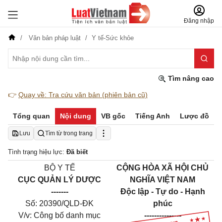
Đăng nhập
Văn bản pháp luật
Y tế-Sức khỏe
Tìm nâng cao
👉
Quay về: Tra cứu văn bản (phiên bản cũ)
Tổng quan
Nội dung
VB gốc
Tiếng Anh
Lược đồ
Lưu
Tìm từ trong trang
Tình trạng hiệu lực:
Đã biết
BỘ Y TẾ
CỘNG HÒA XÃ HỘI CHỦ
CỤC QUẢN LÝ DƯỢC
NGHĨA VIỆT NAM
-------
Độc lập - Tự do - Hạnh
Số: 20390/QLD-ĐK
phúc
V/v: Công bố danh mục
---------------