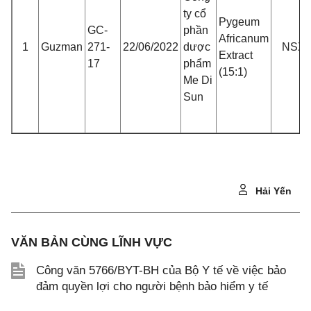
ty cổ
Pygeum
GC-
phần
Africanum
1
Guzman
271-
22/06/2022
dược
NSX
Extract
17
phẩm
(15:1)
Me Di
Sun
Hải Yến
VĂN BẢN CÙNG LĨNH VỰC
Công văn 5766/BYT-BH của Bộ Y tế về việc bảo
đảm quyền lợi cho người bệnh bảo hiểm y tế