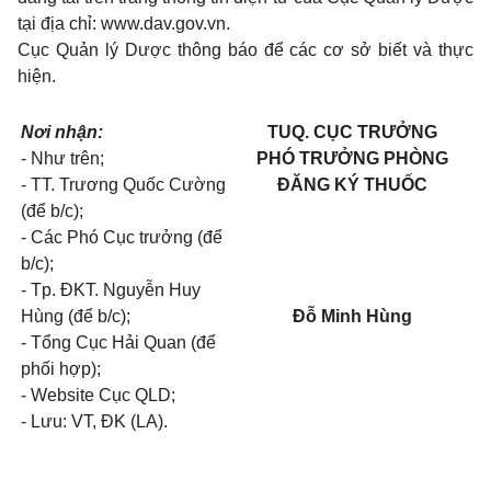
tại địa chỉ: www.dav.gov.vn.
Cục Quản lý Dược thông báo để các cơ sở biết và thực
hiện.
Nơi nhận:
TUQ. CỤC TRƯỞNG
- Như trên;
PHÓ TRƯỞNG PHÒNG
- TT. Trương Quốc Cường
ĐĂNG KÝ THUỐC
(để b/c);
- Các Phó Cục trưởng (để
b/c);
- Tp. ĐKT. Nguyễn Huy
Hùng (để b/c);
Đỗ Minh Hùng
- Tổng Cục Hải Quan (để
phối hợp);
- Website Cục QLD;
- Lưu: VT, ĐK (LA).