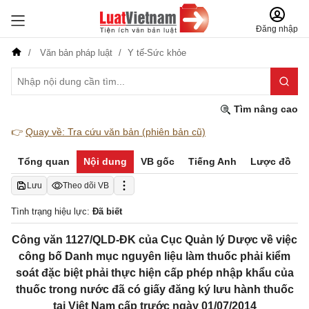
Đăng nhập
Văn bản pháp luật
Y tế-Sức khỏe
Tìm nâng cao
👉
Quay về: Tra cứu văn bản (phiên bản cũ)
Tổng quan
Nội dung
VB gốc
Tiếng Anh
Lược đồ
Lưu
Theo dõi VB
Tình trạng hiệu lực:
Đã biết
Công văn 1127/QLD-ĐK của Cục Quản lý Dược về việc
công bố Danh mục nguyên liệu làm thuốc phải kiểm
soát đặc biệt phải thực hiện cấp phép nhập khẩu của
thuốc trong nước đã có giấy đăng ký lưu hành thuốc
tại Việt Nam cấp trước ngày 01/07/2014