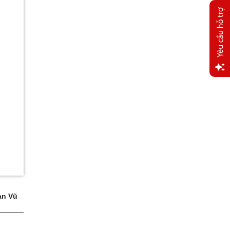
Yêu
cầu
hỗ trợ
n Vũ