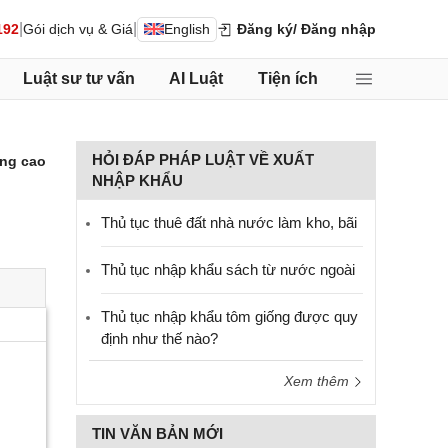
|
|
192
Gói dịch vụ & Giá
English
Đăng ký
/ Đăng nhập
Luật sư tư vấn
AI Luật
Tiện ích
HỎI ĐÁP PHÁP LUẬT VỀ XUẤT
ng cao
NHẬP KHẨU
Thủ tục thuê đất nhà nước làm kho, bãi
Thủ tục nhập khẩu sách từ nước ngoài
Thủ tục nhập khẩu tôm giống được quy
định như thế nào?
Xem thêm
TIN VĂN BẢN MỚI