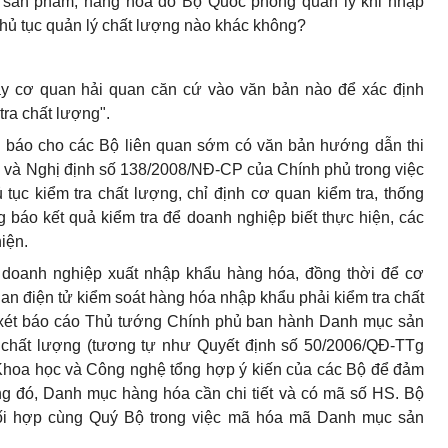
 sản phẩm, hàng hóa do Bộ Quốc phòng quản lý khi nhập
thủ tục quản lý chất lượng nào khác không?
nay cơ quan hải quan căn cứ vào văn bản nào để xác định
ra chất lượng".
g báo cho các Bộ liên quan sớm có văn bản hướng dẫn thi
 và Nghị định số 138/2008/NĐ-CP của Chính phủ trong việc
 tục kiểm tra chất lượng, chỉ định cơ quan kiểm tra, thống
 báo kết quả kiểm tra để doanh nghiệp biết thực hiện, các
iện.
 doanh nghiệp xuất nhập khẩu hàng hóa, đồng thời để cơ
n điện tử kiểm soát hàng hóa nhập khẩu phải kiểm tra chất
 xét báo cáo Thủ tướng Chính phủ ban hành Danh mục sản
 chất lượng (tương tự như Quyết định số 50/2006/QĐ-TTg
Khoa học và Công nghệ tổng hợp ý kiến của các Bộ để đảm
ng đó, Danh mục hàng hóa cần chi tiết và có mã số HS. Bộ
hối hợp cùng Quý Bộ trong việc mã hóa mã Danh mục sản