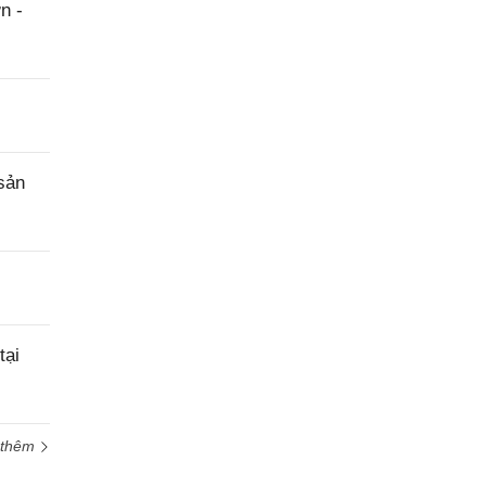
n -
sản
tại
 thêm