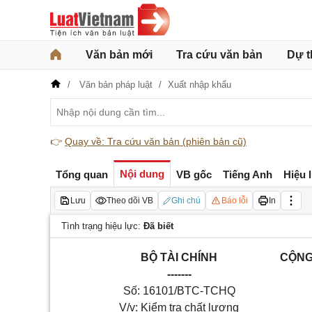
Văn bản mới
Tra cứu văn bản
Dự t
Văn bản pháp luật
Xuất nhập khẩu
👉
Quay về: Tra cứu văn bản (phiên bản cũ)
Nội dung
Tổng quan
VB gốc
Tiếng Anh
Hiệu 
Lưu
Theo dõi VB
Ghi chú
Báo lỗi
In
Tình trạng hiệu lực:
Đã biết
BỘ TÀI CHÍNH
CỘNG
-------
Số: 16101/BTC-TCHQ
V/v: Kiểm tra chất lượng