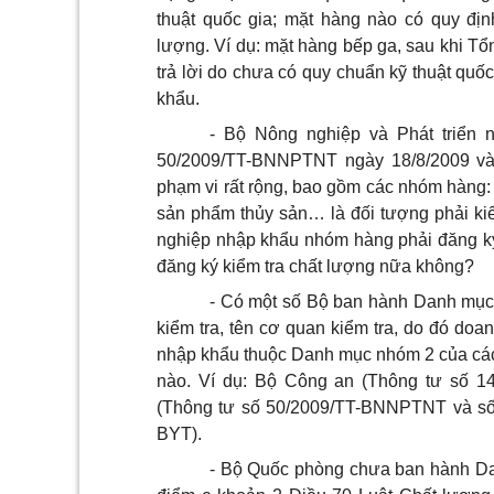
thuật quốc gia; mặt hàng nào có quy đị
lượng. Ví dụ: mặt hàng bếp ga, sau khi 
trả lời do chưa có quy chuẩn kỹ thuật quố
khẩu.
- Bộ Nông nghiệp và Phát triển
50/2009/TT-BNNPTNT ngày 18/8/2009 và
phạm vi rất rộng, bao gồm các nhóm hàng: 
sản phẩm thủy sản… là đối tượng phải ki
nghiệp nhập khẩu nhóm hàng phải đăng ký 
đăng ký kiểm tra chất lượng nữa không?
- Có một số Bộ ban hành Danh mục 
kiểm tra, tên cơ quan kiểm tra, do đó doa
nhập khẩu thuộc Danh mục nhóm 2 của các 
nào. Ví dụ: Bộ Công an (Thông tư số 14
(Thông tư số 50/2009/TT-BNNPTNT và số
BYT).
- Bộ Quốc phòng chưa ban hành Da