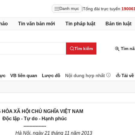
|
Danh mục
Tổng đài trực tuyến
19006
hảo
Tin văn bản mới
Tin pháp luật
Bản tin luật
Tìm kiếm
Tìm nâ
lực
VB liên quan
Lược đồ
Nội dung hợp nhất
Tải về
 HÒA XÃ HỘI CHỦ NGHĨA VIỆT NAM
Độc lập - Tự do - Hạnh phúc
---------------
Hà Nội, ngày 21 tháng 11 năm 2013