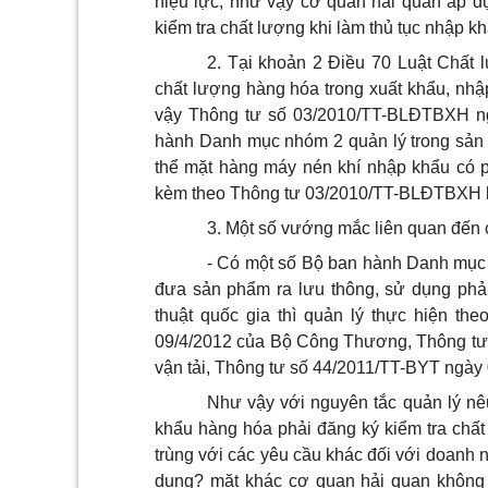
hiệu lực, như vậy cơ quan hải quan áp 
kiểm tra chất lượng khi làm thủ tục nhập k
2. Tại khoản 2 Điều 70 Luật Chất
chất lượng hàng hóa trong xuất khẩu, nh
vậy Thông tư số 03/2010/TT-BLĐTBXH n
hành Danh mục nhóm 2 quản lý trong sản x
thể mặt hàng máy nén khí nhập khẩu có p
kèm theo Thông tư 03/2010/TT-BLĐTBXH 
3. Một số vướng mắc liên quan đến
- Có một số Bộ ban hành Danh mục n
đưa sản phẩm ra lưu thông, sử dụng phả
thuật quốc gia thì quản lý thực hiện t
09/4/2012 của Bộ Công Thương, Thông tư
vận tải, Thông tư số 44/2011/TT-BYT ngày 
Như vậy với nguyên tắc quản lý nê
khẩu hàng hóa phải đăng ký kiểm tra chất
trùng với các yêu cầu khác đối với doanh n
dụng? mặt khác cơ quan hải quan không