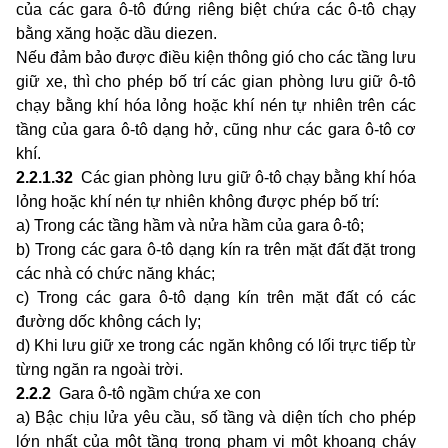
của các gara ô-tô đứng riêng biệt chứa các ô-tô chạy
bằng xăng hoặc dầu diezen.
Nếu đảm bảo được điều kiện thông gió cho các tầng lưu
giữ xe, thì cho phép bố trí các gian phòng lưu giữ ô-tô
chạy bằng khí hóa lỏng hoặc khí nén tự nhiên trên các
tầng của gara ô-tô dạng hở, cũng như các gara ô-tô cơ
khí.
2.2.1.32
Các gian phòng lưu giữ ô-tô chạy bằng khí hóa
lỏng hoặc khí nén tự nhiên không được phép bố trí:
a) Trong các tầng hầm và nửa hầm của gara ô-tô;
b) Trong các gara ô-tô dạng kín ra trên mặt đất đặt trong
các nhà có chức năng khác;
c) Trong các gara ô-tô dạng kín trên mặt đất có các
đường dốc không cách ly;
d) Khi lưu giữ xe trong các ngăn không có lối trực tiếp từ
từng ngăn ra ngoài trời.
2.2.2
Gara ô-tô ngầm chứa xe con
a) Bậc chịu lửa yêu cầu, số tầng và diện tích cho phép
lớn nhất của một tầng trong phạm vi một khoang cháy