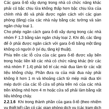
Các gara ô-tô xây dựng trong nhà có chức năng khác
phải có bậc chịu lửa không thấp hơn bậc chịu lửa của
chính nhà đó và phải được ngăn cách với các gian
phòng (tầng) của các nhà này bằng các tường và sàn
ngăn cháy loại 1.
Cho phép ngăn cách gara ô-tô xây dựng trong các nhà
nhóm F 1.3 bằng sàn ngăn cháy loại 2. Khi đó, các tầng
để ở phải được ngăn cách với gara ô-tô bằng một tầng
không có người ở (ví dụ, tầng kỹ thuật).
Phía trên các lỗ cửa của các gara ô-tô được xây bên
trong hoặc liền kề các nhà có chức năng khác (trừ các
nhà nhóm F 1.4) phải bố trí các mái đua làm từ các vật
liệu không cháy. Phần đưa ra của mái đua này phải
không ít hơn 1 m và khoảng cách từ mép mái đua tới
mép dưới của các lỗ cửa sổ phía trên nó của các nhà
trên không nhỏ hơn 4 m hoặc cửa sổ phải làm bằng vật
liệu không cháy.
2.2.1.6
Khi trong thành phần của gara ô-tô (theo nhiệm
vụ thiết kế) cần có các gian phòng dịch vụ (các trạm dịch