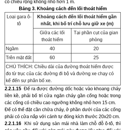
có chiều rộng không nhỏ hơn 1 m.
Bảng 3. Khoảng cách đến lối thoát hiểm
Loại gara ô-
Khoảng cách đến lối thoát hiểm gần
tô
nhất, khi bố trí chỗ lưu giữ xe (m)
Giữa các lối
Tại phần cụt của gian
thoát hiểm
phòng
Ngầm
40
20
Trên mặt đất
60
25
CHÚ THÍCH: Chiều dài của đường thoát hiểm được
đo từ trục của các đường đi bộ và đường xe chạy có
kể đến sự phân bố xe.
2.2.1.15
Để ra được đường dốc hoặc vào khoang cháy
liền kề, phải bố trí cửa ngăn cháy gần cổng hoặc trong
các cổng có chiều cao ngưỡng không nhỏ hơn 15 cm.
Để có thể đặt cần chữa cháy, ở phần dưới của các cổng
phải có cửa nắp với cánh tự đóng kích thước 20x20 cm.
2.2.1.16
Khi sử dụng sàn mái nhà làm chỗ đỗ ô-tô, thì