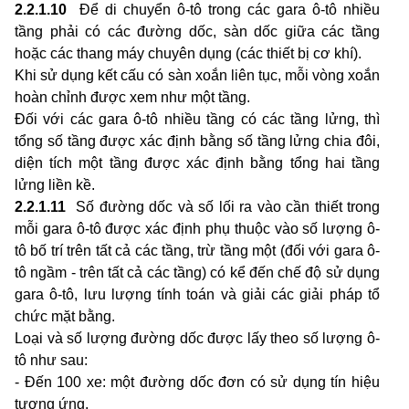
2.2.1.10
Để di chuyển ô-tô trong các gara ô-tô nhiều
tầng phải có các đường dốc, sàn dốc giữa các tầng
hoặc các thang máy chuyên dụng (các thiết bị cơ khí).
Khi sử dụng kết cấu có sàn xoắn liên tục, mỗi vòng xoắn
hoàn chỉnh được xem như một tầng.
Đối với các gara ô-tô nhiều tầng có các tầng lửng, thì
tổng số tầng được xác định bằng số tầng lửng chia đôi,
diện tích một tầng được xác định bằng tổng hai tầng
lửng liền kề.
2.2.1.11
Số đường dốc và số lối ra vào cần thiết trong
mỗi gara ô-tô được xác định phụ thuộc vào số lượng ô-
tô bố trí trên tất cả các tầng, trừ tầng một (đối với gara ô-
tô ngầm - trên tất cả các tầng) có kể đến chế độ sử dụng
gara ô-tô, lưu lượng tính toán và giải các giải pháp tổ
chức mặt bằng.
Loại và số lượng đường dốc được lấy theo số lượng ô-
tô như sau:
- Đến 100 xe: một đường dốc đơn có sử dụng tín hiệu
tương ứng.