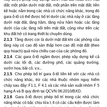
đất; một phần dưới mặt đất, một phần trên mặt đất; liền
kề hoặc nằm trong các nhà có chức năng khác, trong đó
gara ô-tô có thể được bố trí dưới các nhà này ở các tầng
dưới mặt đất, tầng hầm, tầng nửa hầm hoặc các tầng
dưới của các tầng nổi trên mặt đất, cũng như trên các
khu đất hở có trang thiết bị chuyên dùng.
2.1.3
Tầng được coi là dưới mặt đất khi các phòng của
tầng này có cao độ sàn thấp hơn cao độ mặt đất (theo
quy hoạch) quá nửa chiều cao của các phòng đó.
2.1.4
Các gara ô-tô ngầm được phép xây dựng kể cả
dưới các lối đi, các đường phố, các quảng trường,
vườn hoa, bãi cỏ, v.v...
2.1.5
Cho phép bố trí gara ô-tô liền kề với các nhà có
chức năng khác, trừ các nhà thuộc nhóm nguy hiểm
cháy sau đây: F1.1, F 4.1 và các nhà sản xuất nhóm F 5
hạng A và B quy định tại QCVN 06:2010/BXD.
2.1.6
Gara ô-tô được phép bố trí trong các nhà chức
năng khác có bậc chịu lửa I, II có các cấu kiện được làm