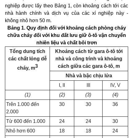
nghiệp được lấy theo Bảng 1, còn khoảng cách tới các
nhà hành chính và dịch vụ của các xí nghiệp này -
không nhỏ hơn 50 m.
Bảng 1. Quy định đối với khoảng cách phòng cháy
chữa cháy đối với khu đất lưu giữ ô-tô vận chuyển
nhiên liệu và chất bôi trơn
Tổng dung tích
Khoảng cách từ gara ô-tô tới
các chất lỏng dễ
nhà và công trình và khoảng
3
cách giữa các gara ô-tô, m
cháy, m
Nhà và bậc chịu lửa
I, II
III
IV, V
(1)
(2)
(3)
(4)
Trên 1
.
000 đến
30
30
36
2.000
Từ 600 đến 1.000
24
24
30
Nhỏ hơn 600
18
18
24