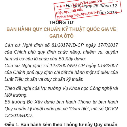
Hà Nội, ngày 26 tháng 12
Hiệu lực: Đã biết
Tình trạng hiệu lực: Đã biết
năm 2018
THÔNG TƯ
BAN HÀNH QUY CHUẨN KỸ THUẬT QUỐC GIA VỀ
GARA ÔTÔ
Căn cứ Nghị định số 81/2017/NĐ-CP ngày 17/7/2017
của Chính phủ quy định chức năng, nhiệm vụ, quyền
hạn và cơ cấu tổ chức của Bộ Xây dựng;
Căn cứ Nghị định số 127/2007/NĐ-CP ngày 01/8/2007
của Chính phủ quy định chi tiết thi hành một số điều của
Luật Tiêu chuẩn và quy chuẩn kỹ thuật;
Theo đề nghị của Vụ trưởng Vụ Khoa học Công nghệ và
Môi trường,
Bộ trưởng Bộ Xây dựng ban hành Thông tư ban hành
Quy chuẩn kỹ thuật quốc gia về “Gara ôtô”, mã số QCVN
13:2018/BXD.
Điều 1. Ban hành kèm theo Thông tư này Quy chuẩn