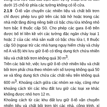
dưới 15 chỗ từ phía các tường không có lỗ cửa.
2.1.9
Ô-tô vận chuyển các nhiên liệu và chất bôi trơn
chỉ được phép lưu giữ trên các bãi hở hoặc trong các
nhà một tầng đứng riêng biệt có bậc chịu lửa không nhỏ
hơn bậc II thuộc cấp S0. Cho phép các gara ô-tô trên
được bố trí liền kề với các tường đặc ngăn cháy loại 1
hoặc 2 của các nhà sản xuất có bậc chịu lửa I, II thuộc
cấp S0 (ngoại trừ các nhà hạng nguy hiểm cháy và cháy
nổ A và B) khi lưu giữ ô-tô có tổng dung tích chứa nhiên
3
liệu và chất bôi trơn không quá 30 m
.
Trên các bãi hở, việc lưu giữ ô-tô chở nhiên liệu và chất
bôi trơn phải chia theo nhóm với số lượng không quá 50
xe và tổng dung tích chứa các chất nêu trên không quá
3
600 m
. Khoảng cách giữa các nhóm xe này, cũng như
khoảng cách tới các khu đất lưu giữ các loại xe khác
không được nhỏ hơn 12 m.
Khoảng cách từ các khu đất lưu giữ ô-tô vận chuyển
nhiên liệu và chất bôi trơn tới các nhà, công trình, xí