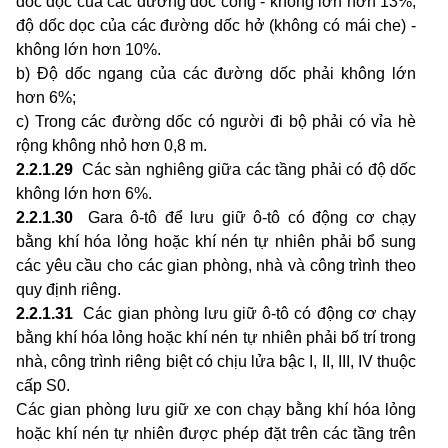
dốc dọc của các đường dốc cong - không lớn hơn 13%,
độ dốc dọc của các đường dốc hở (không có mái che) -
không lớn hơn 10%.
b) Độ dốc ngang của các đường dốc phải không lớn
hơn 6%;
c) Trong các đường dốc có người đi bộ phải có vỉa hè
rộng không nhỏ hơn 0,8 m.
2.2.1.29
Các sàn nghiêng giữa các tầng phải có độ dốc
không lớn hơn 6%.
2.2.1.30
Gara ô-tô để lưu giữ ô-tô có động cơ chạy
bằng khí hóa lỏng hoặc khí nén tự nhiên phải bổ sung
các yêu cầu cho các gian phòng, nhà và công trình theo
quy định riêng.
2.2.1.31
Các gian phòng lưu giữ ô-tô có động cơ chạy
bằng khí hóa lỏng hoặc khí nén tự nhiên phải bố trí trong
nhà, công trình riêng biệt có chịu lửa bậc I, II, III, IV thuộc
cấp S0.
Các gian phòng lưu giữ xe con chạy bằng khí hóa lỏng
hoặc khí nén tự nhiên được phép đặt trên các tầng trên