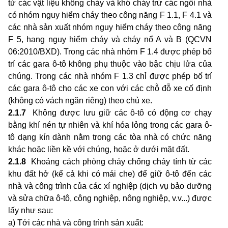
từ các vật liệu không cháy và khó cháy trừ các ngôi nhà
có nhóm nguy hiểm cháy theo công năng F 1.1, F 4.1 và
các nhà sản xuất nhóm nguy hiểm cháy theo công năng
F 5, hạng nguy hiểm cháy và cháy nổ A và B (QCVN
06:2010/BXD). Trong các nhà nhóm F 1.4 được phép bố
trí các gara ô-tô không phụ thuộc vào bậc chịu lửa của
chúng. Trong các nhà nhóm F 1.3 chỉ được phép bố trí
các gara ô-tô cho các xe con với các chỗ đỗ xe cố định
(không có vách ngăn riêng) theo chủ xe.
2.1.7
Không được lưu giữ các ô-tô có động cơ chạy
bằng khí nén tự nhiên và khí hóa lỏng trong các gara ô-
tô dạng kín dành nằm trong các tòa nhà có chức năng
khác hoặc liền kề với chúng, hoặc ở dưới mặt đất.
2.1.8
Khoảng cách phòng cháy chống cháy tính từ các
khu đất hở (kể cả khi có mái che) để giữ ô-tô đến các
nhà và công trình của các xí nghiệp (dịch vụ bảo dưỡng
và sửa chữa ô-tô, công nghiệp, nông nghiệp, v.v...) được
lấy như sau:
a) Tới các nhà và công trình sản xuất: