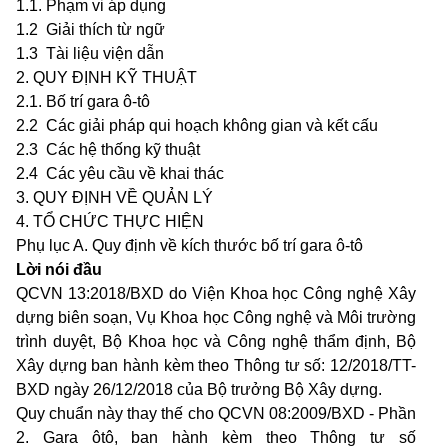
1.1. Phạm vi áp dụng
1.2 Giải thích từ ngữ
1.3 Tài liệu viện dẫn
2. QUY ĐỊNH KỸ THUẬT
2.1. Bố trí gara ô-tô
2.2 Các giải pháp qui hoạch không gian và kết cấu
2.3 Các hệ thống kỹ thuật
2.4 Các yêu cầu về khai thác
3. QUY ĐỊNH VỀ QUẢN LÝ
4. TỔ CHỨC THỰC HIỆN
Phụ lục A. Quy định về kích thước bố trí gara ô-tô
Lời nói đầu
QCVN 13:2018/BXD do Viện Khoa học Công nghệ Xây
dựng biên soạn, Vụ Khoa học Công nghệ và Môi trường
trình duyệt, Bộ Khoa học và Công nghệ thẩm định, Bộ
Xây dựng ban hành kèm theo Thông tư số: 12/2018/TT-
BXD ngày 26/12/2018 của Bộ trưởng Bộ Xây dựng.
Quy chuẩn này thay thế cho QCVN 08:2009/BXD - Phần
2. Gara ôtô, ban hành kèm theo Thông tư số