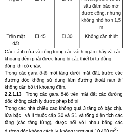
sâu đảm bảo mở
được cổng, nhưng
không nhỏ hơn 1,5
m
Trên mặt
El 45
El 30
Không cần thiết
đất
Các cánh cửa và cổng trong các vách ngăn cháy và các
khoang đệm phải được trang bị các thiết bị tự động
đóng khi có cháy.
Trong các gara ô-tô một tầng dưới mặt đất, trước các
đường dốc không sử dụng làm đường thoát nạn thì
không cần bố trí khoang đệm.
2.2.1.13
Trong các gara ô-tô trên mặt đất các đường
dốc không cách ly được phép bố trí:
Trong các nhà chiều cao không quá 3 tầng có bậc chịu
lửa bậc I và II thuộc cấp S0 và S1 và tổng diện tích các
tầng (các tầng lửng), được nối với nhau bằng các
2
đường dốc không cách ly, không vượt quá 10.400 m
;