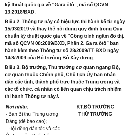
kỹ thuật quốc gia về “Gara ôtô”, mã số QCVN
13:2018/BXD.
Điều 2. Thông tư này có hiệu lực thi hành kể từ ngày
15/03/2019 và thay thế nội dung quy định trong Quy
chuẩn kỹ thuật quốc gia về “Công trình ngầm đô thị,
mã số QCVN 08:2009/BXD, Phần 2. Ga ra ôtô” ban
hành kèm theo Thông tư số 28/2009/TT-BXD ngày
14/8/2009 của Bộ trưởng Bộ Xây dựng.
Điều 3. Bộ trưởng, Thủ trưởng cơ quan ngang Bộ,
cơ quan thuộc Chính phủ, Chủ tịch Ủy ban nhân
dân các tỉnh, thành phố trực thuộc Trung ương và
các tổ chức, cá nhân có liên quan chịu trách nhiệm
thi hành Thông tư này./.
Nơi nhận:
KT.BỘ TRƯỞNG
- Ban Bí thư Trung ương
THỨ TRƯỞNG
Đảng (để báo cáo);
- Hội đồng dân tộc và các