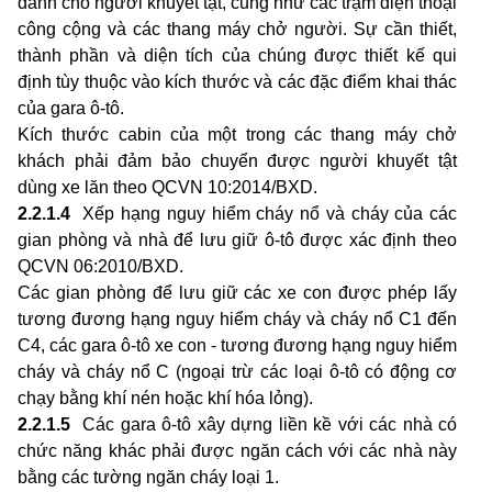
dành cho người khuyết tật, cũng như các trạm điện thoại
công cộng và các thang máy chở người. Sự cần thiết,
thành phần và diện tích của chúng được thiết kế qui
định tùy thuộc vào kích thước và các đặc điểm khai thác
của gara ô-tô.
Kích thước cabin của một trong các thang máy chở
khách phải đảm bảo chuyển được người khuyết tật
dùng xe lăn theo QCVN 10:2014/BXD.
2.2.1.4
Xếp hạng nguy hiểm cháy nổ và cháy của các
gian phòng và nhà để lưu giữ ô-tô được xác định theo
QCVN 06:2010/BXD.
Các gian phòng để lưu giữ các xe con được phép lấy
tương đương hạng nguy hiểm cháy và cháy nổ C1 đến
C4, các gara ô-tô xe con - tương đương hạng nguy hiểm
cháy và cháy nổ C (ngoại trừ các loại ô-tô có động cơ
chạy bằng khí nén hoặc khí hóa lỏng).
2.2.1.5
Các gara ô-tô xây dựng liền kề với các nhà có
chức năng khác phải được ngăn cách với các nhà này
bằng các tường ngăn cháy loại 1.