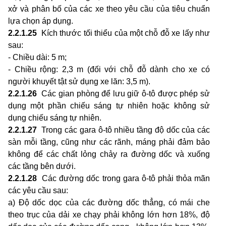
xở và phân bố của các xe theo yêu cầu của tiêu chuẩn
lựa chọn áp dụng.
2.2.1.25
Kích thước tối thiểu của một chỗ đỗ xe lấy như
sau:
- Chiều dài: 5 m;
- Chiều rộng: 2,3 m (đối với chỗ đỗ dành cho xe có
người khuyết tật sử dụng xe lăn: 3,5 m).
2.2.1.26
Các gian phòng để lưu giữ ô-tô được phép sử
dụng một phần chiếu sáng tự nhiên hoặc không sử
dụng chiếu sáng tự nhiên.
2.2.1.27
Trong các gara ô-tô nhiều tầng độ dốc của các
sàn mỗi tầng, cũng như các rãnh, máng phải đảm bảo
không để các chất lỏng chảy ra đường dốc và xuống
các tầng bên dưới.
2.2.1.28
Các đường dốc trong gara ô-tô phải thỏa mãn
các yêu cầu sau:
a) Độ dốc dọc của các đường dốc thẳng, có mái che
theo trục của dải xe chạy phải không lớn hơn 18%, độ