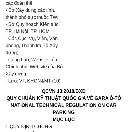
các đoàn thể;
- Sở Xây dựng các tỉnh,
thành phố trực thuộc TW;
- Sở Quy hoạch Kiến trúc
TP. Hà Nội, TP. HCM;
- Các Cục, Vụ, Viện, Văn
phòng, Thanh tra Bộ Xây
dựng;
- Công báo, Website của
Chính phủ, Website của Bộ
Xây dựng;
- Lưu: VT, KHCN&MT (10).
QCVN 13:2018/BXD
QUY CHUẨN KỸ THUẬT QUỐC GIA VỀ GARA Ô-TÔ
NATIONAL TECHNICAL REGULATION ON CAR
PARKING
MỤC LỤC
1. QUY ĐỊNH CHUNG