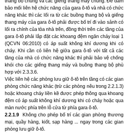
thang bộ chung và các giếng thang máy chung. Để đảm
bảo mối liên hệ chức năng của gara ô-tô và nhà có chức
năng khác thì các lối ra từ các buồng thang bộ và giếng
thang máy của gara ô-tô phải được bố trí đi vào sảnh có
lối ra chính của tòa nhà trên, đồng thời trên các tầng của
gara ô-tô phải lắp đặt các khoang đệm ngăn cháy loại 1
(QCVN 06:2010) có áp suất không khí dương khi có
cháy. Khi cần có liên hệ giữa gara ô-tô với tất cả các
tầng của nhà có chức năng khác thì phải bảo vệ chống
khói cho các giếng thang máy và buồng thang bộ phù
hợp với 2.3.3.6.
Việc liên hệ các phòng lưu giữ ô-tô trên tầng có các gian
phòng chức năng khác (trừ các phòng nêu trong 2.2.1.3)
hoặc khoang cháy liền kề được phép thông qua khoang
đệm có áp suất không khí dương khi có cháy hoặc qua
màn nước phía trên lỗ cửa từ phía gara ô-tô.
2.2.1.9
Không cho phép bố trí các gian phòng thương
mại, quầy hàng, kiốt, sạp hàng ... ngay trong các gian
phòng lưu giữ ô-tô.