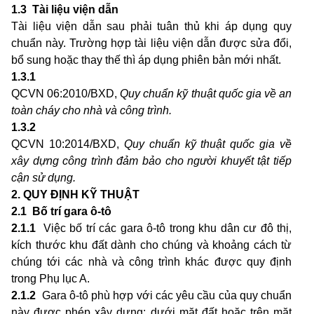
1.3 Tài liệu viện dẫn
Tài liệu viện dẫn sau phải tuân thủ khi áp dụng quy
chuẩn này. Trường hợp tài liệu viện dẫn được sửa đổi,
bổ sung hoặc thay thế thì áp dụng phiên bản mới nhất.
1.3.1
QCVN 06:2010/BXD,
Quy chuẩn kỹ thuật quốc gia về an
toàn cháy cho nhà và công trình.
1.3.2
QCVN 10:2014/BXD,
Quy chuẩn kỹ thuật quốc gia về
xây dựng công trình đảm bảo cho người khuyết tật tiếp
cận sử dụng.
2. QUY ĐỊNH KỸ THUẬT
2.1 Bố trí gara ô-tô
2.1.1
Việc bố trí các gara ô-tô trong khu dân cư đô thị,
kích thước khu đất dành cho chúng và khoảng cách từ
chúng tới các nhà và công trình khác được quy định
trong Phụ lục A.
2.1.2
Gara ô-tô phù hợp với các yêu cầu của quy chuẩn
này được phép xây dựng: dưới mặt đất hoặc trên mặt