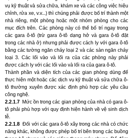
vụ kỹ thuật và sửa chữa, khám xe và các công việc hiệu
chỉnh, rửa xe, v.v...) thì chúng phải được bố trí thành một
nhà riêng, một phòng hoặc một nhóm phòng cho các
mục đích trên. Các phòng này có thể bố trí ngay trong
các gara ô-tô (trừ gara ô-tô dạng hở và gara ô-tô đặt
trong các nhà ở) nhưng phải được cách ly với gara ô-tô
bằng các tường ngăn cháy loại 2 và các sàn ngăn cháy
loại 3. Các lối vào và lối ra của các phòng này phải
được cách ly với các lối vào và lối ra của gara ô-tô.
Thành phần và diện tích của các gian phòng dùng để
thực hiện một hoặc các dịch vụ kỹ thuật và sửa chữa ô-
tô thường xuyên được xác định phù hợp các yêu cầu
công nghệ.
2.2.1.7
Mức ồn trong các gian phòng của nhà có gara ô-
tô phải phù hợp với quy định hiện hành về vệ sinh dịch
tễ.
2.2.1.8
Đối với các gara ô-tô xây trong các nhà có chức
năng khác, không được phép bố trí bên trong các buồng