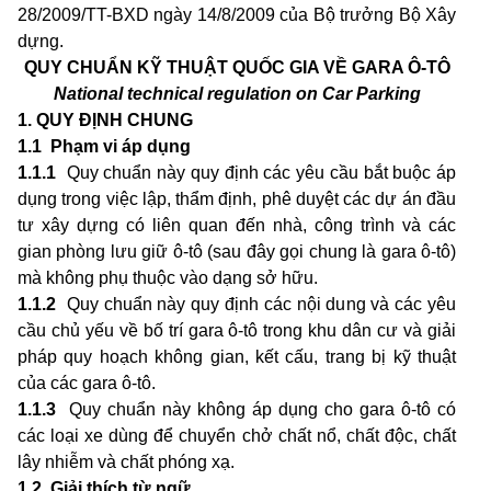
28/2009/TT-BXD ngày 14/8/2009 của Bộ trưởng Bộ Xây
dựng.
QUY CHUẨN KỸ THUẬT QUỐC GIA VỀ GARA Ô-TÔ
National technical regulation on Car Parking
1. QUY ĐỊNH CHUNG
1.1 Phạm vi áp dụng
1.1.1
Quy chuẩn này quy định các yêu cầu bắt buộc áp
dụng trong việc lập, thẩm định, phê duyệt các dự án đầu
tư xây dựng có liên quan đến nhà, công trình và các
gian phòng lưu giữ ô-tô (sau đây gọi chung là gara ô-tô)
mà không phụ thuộc vào dạng sở hữu.
1.1.2
Quy chuẩn này quy định các nội dung và các yêu
cầu chủ yếu về bố trí gara ô-tô trong khu dân cư và giải
pháp quy hoạch không gian, kết cấu, trang bị kỹ thuật
của các gara ô-tô.
1.1.3
Quy chuẩn này không áp dụng cho gara ô-tô có
các loại xe dùng để chuyển chở chất nổ, chất độc, chất
lây nhiễm và chất phóng xạ.
1.2 Giải thích từ ngữ