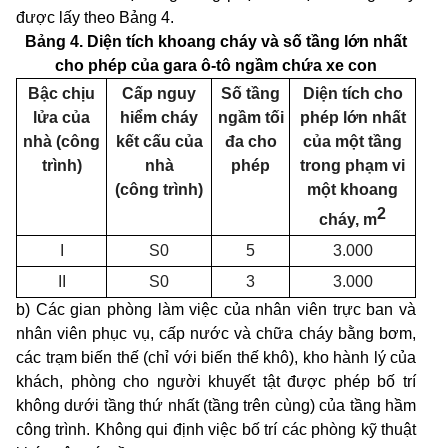
được lấy theo Bảng 4.
Bảng 4. Diện tích khoang cháy và số tầng lớn nhất
cho phép của gara ô-tô ngầm chứa xe con
Bậc chịu
Cấp nguy
Số tầng
Diện tích cho
lửa của
hiểm cháy
ngầm tối
phép lớn nhất
nhà (công
kết cấu của
đa cho
của một tầng
trình)
nhà
phép
trong phạm vi
(công trình)
một khoang
2
cháy, m
I
S
0
5
3.000
II
S
0
3
3.000
b) Các gian phòng làm việc của nhân viên trực ban và
nhân viên phục vụ, cấp nước và chữa cháy bằng bơm,
các trạm biến thế (chỉ với biến thế khô), kho hành lý của
khách, phòng cho người khuyết tật được phép bố trí
không dưới tầng thứ nhất (tầng trên cùng) của tầng hầm
công trình. Không qui định việc bố trí các phòng kỹ thuật