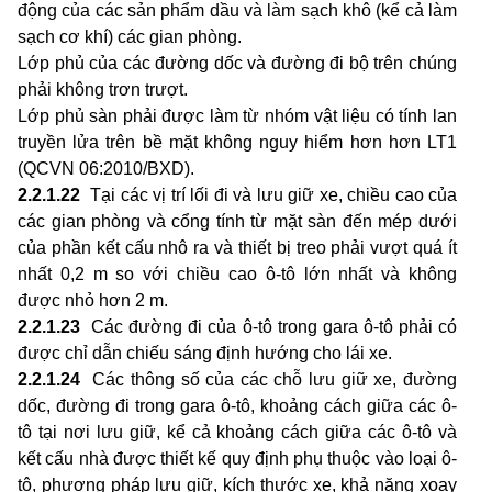
động của các sản phẩm dầu và làm sạch khô (kể cả làm
sạch cơ khí) các gian phòng.
Lớp phủ của các đường dốc và đường đi bộ trên chúng
phải không trơn trượt.
Lớp phủ sàn phải được làm từ nhóm vật liệu có tính lan
truyền lửa trên bề mặt không nguy hiểm hơn hơn LT1
(QCVN 06:2010/BXD).
2.2.1.22
Tại các vị trí lối đi và lưu giữ xe, chiều cao của
các gian phòng và cổng tính từ mặt sàn đến mép dưới
của phần kết cấu nhô ra và thiết bị treo phải vượt quá ít
nhất 0,2 m so với chiều cao ô-tô lớn nhất và không
được nhỏ hơn 2 m.
2.2.1.23
Các đường đi của ô-tô trong gara ô-tô phải có
được chỉ dẫn chiếu sáng định hướng cho lái xe.
2.2.1.24
Các thông số của các chỗ lưu giữ xe, đường
dốc, đường đi trong gara ô-tô, khoảng cách giữa các ô-
tô tại nơi lưu giữ, kể cả khoảng cách giữa các ô-tô và
kết cấu nhà được thiết kế quy định phụ thuộc vào loại ô-
tô, phương pháp lưu giữ, kích thước xe, khả năng xoay