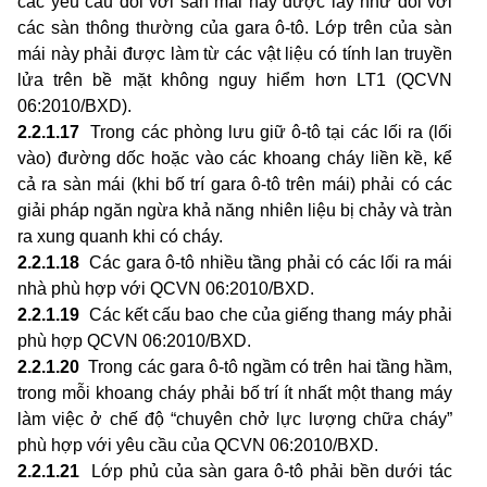
các yêu cầu đối với sàn mái này được lấy như đối với
các sàn thông thường của gara ô-tô. Lớp trên của sàn
mái này phải được làm từ các vật liệu có tính lan truyền
lửa trên bề mặt không nguy hiểm hơn LT1 (QCVN
06:2010/BXD).
2.2.1.17
Trong các phòng lưu giữ ô-tô tại các lối ra (lối
vào) đường dốc hoặc vào các khoang cháy liền kề, kể
cả ra sàn mái (khi bố trí gara ô-tô trên mái) phải có các
giải pháp ngăn ngừa khả năng nhiên liệu bị chảy và tràn
ra xung quanh khi có cháy.
2.2.1.18
Các gara ô-tô nhiều tầng phải có các lối ra mái
nhà phù hợp với QCVN 06:2010/BXD.
2.2.1.19
Các kết cấu bao che của giếng thang máy phải
phù hợp QCVN 06:2010/BXD.
2.2.1.20
Trong các gara ô-tô ngầm có trên hai tầng hầm,
trong mỗi khoang cháy phải bố trí ít nhất một thang máy
làm việc ở chế độ “chuyên chở lực lượng chữa cháy”
phù hợp với yêu cầu của QCVN 06:2010/BXD.
2.2.1.21
Lớp phủ của sàn gara ô-tô phải bền dưới tác