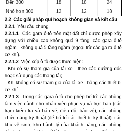
Đến 300
18
18
24
Nhỏ hơn 300
12
12
18
2.2 Các giải pháp qui hoạch không gian và kết cấu
2.2.1
Yêu cầu chung
2.2.1.1
Các gara ô-tô trên mặt đất chỉ được phép xây
dựng với chiều cao không quá 9 tầng, các gara ô-tô
ngầm - không quá 5 tầng ngầm (ngoại trừ các ga ra ô-tô
cơ khí).
2.2.1.2
Việc xếp ô-tô được thực hiện:
- Khi có sự tham gia của lái xe - theo các đường dốc
hoặc sử dụng các thang tải;
- Khi không có sự tham gia của lái xe - bằng các thiết bị
cơ khí.
2.2.1.3
Trong các gara ô-tô cho phép bố trí: các phòng
làm việc dành cho nhân viên phục vụ và trực ban (các
trạm kiểm tra và bán vé, điều độ, bảo vệ), các phòng
chức năng kỹ thuật (để bố trí các thiết bị kỹ thuật), các
khu vệ sinh, kho hành lý của khách hàng, các phòng