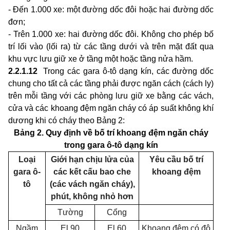
- Đến 1.000 xe: một đường dốc đôi hoặc hai đường dốc
đơn;
- Trên 1.000 xe: hai đường dốc đôi. Không cho phép bố
trí lối vào (lối ra) từ các tầng dưới và trên mặt đất qua
khu vực lưu giữ xe ở tầng một hoặc tầng nửa hầm.
2.2.1.12
Trong các gara ô-tô dạng kín, các đường dốc
chung cho tất cả các tầng phải được ngăn cách (cách ly)
trên mỗi tầng với các phòng lưu giữ xe bằng các vách,
cửa và các khoang đệm ngăn cháy có áp suất không khí
dương khi có cháy theo Bảng 2:
Bảng 2. Quy định về bố trí khoang đệm ngăn cháy
trong gara ô-tô dạng kín
Loại
Giới hạn chịu lửa của
Yêu cầu bố trí
gara ô-
các kết cấu bao che
khoang đệm
tô
(các vách ngăn cháy),
phút, không nhỏ hơn
Tường
C
ổ
ng
Ngầm
El 90
E
l
60
Khoang đệm có độ