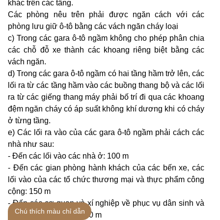
khác trên các tầng.
Các phòng nêu trên phải được ngăn cách với các
phòng lưu giữ ô-tô bằng các vách ngăn cháy loại
c) Trong các gara ô-tô ngầm không cho phép phân chia
các chỗ đỗ xe thành các khoang riêng biệt bằng các
vách ngăn.
d) Trong các gara ô-tô ngầm có hai tầng hầm trở lên, các
lối ra từ các tầng hầm vào các buồng thang bộ và các lối
ra từ các giếng thang máy phải bố trí đi qua các khoang
đệm ngăn cháy có áp suất không khí dương khi có cháy
ở từng tầng.
e) Các lối ra vào của các gara ô-tô ngầm phải cách các
nhà như sau:
- Đến các lối vào các nhà ở: 100 m
- Đến các gian phòng hành khách của các bến xe, các
lối vào của các tổ chức thương mại và thực phẩm công
cộng: 150 m
- Đến các cơ quan và xí nghiệp về phục vụ dân sinh và
Chú thích màu chỉ dẫn
các nhà hành chính: 250 m