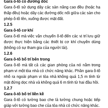
Gara ô-tô có đường dốc
Gara ô-tô sử dụng dãy các sàn nâng cao đều (hoặc hạ
thấp đều) hoặc dãy các đường dốc nối giữa các sàn cho
phép ô-tô lên, xuống được mặt đất.
1.2.5
Gara ô-tô cơ khí
Gara ô-tô mà việc vận chuyển ô-tô đến các vị trí lưu giữ
được thực hiện bằng các thiết bị cơ khí chuyên dùng
(không có sự tham gia của người lái).
1.2.6
Gara ô-tô bố trí bên trong
Gara ô-tô mà tất cả các gian phòng của nó nằm trong
phạm vi một tòa nhà có chức năng khác. Phần gara ô-tô
nhô ra ngoài phạm vi tòa nhà không quá 1,5 m tính từ
mặt đứng dọc nhà và không quá 6 m tính từ hai đầu hồi.
1.2.7
Gara ô-tô bố trí liền kề
Gara ô-tô có tường bao che là tường chung hoặc tiếp
giáp với tường bao che của tòa nhà có chức năng khác.