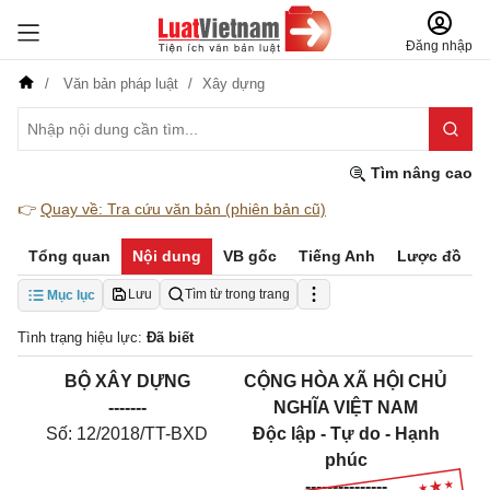
Đăng nhập
Văn bản pháp luật
Xây dựng
Tìm nâng cao
👉
Quay về: Tra cứu văn bản (phiên bản cũ)
Tổng quan
Nội dung
VB gốc
Tiếng Anh
Lược đồ
Lưu
Tìm từ trong trang
Mục lục
Tình trạng hiệu lực:
Đã biết
BỘ XÂY DỰNG
CỘNG HÒA XÃ HỘI CHỦ
-------
NGHĨA VIỆT NAM
Số: 12/2018/TT-BXD
Độc lập - Tự do - Hạnh
phúc
---------------